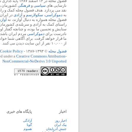
فضول محله در ۱۳ اسفند
نارسایی های
سیاسی
و
فرهنگی
کشورمان را 
نقد می پردازد. هدف فضول محله کمک و ر
به
دموکراسی
،
سکولارسم
و
آزادی
در ایران
فضول محله همواره به دنبال آوازند، نه
آواز
راستای کمک به آزادی و سربلندی کشورمان
ستایش و تحسین ما بوده، و چنانچه گفتار او
نادرست برای
دموکراسی
مردم ایران باشد، 
ما قرار خواهد گرفت. برای آگاهی شما خوان
از ۱۰،۰۰۰ نفر از این سایت دیدن می کنند.
فضول محله
© ۱۳۹۳-۱۳۸۷ -
Cookie Policy
ed under a
Creative Commons Attribution-
NonCommercial-NoDerivs 3.0 Unported
اخبار
پایگاه های خبری
اخبار روز
آزادگی
پيک ايران
گویا
جنبش آذربایجان
همبوم