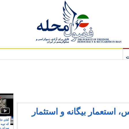
تلاش برای آزادی، دموکراسی و
THE PURSUIT OF FREEDOM,
سکولاریسم در ایران
DEMOCRACY & SECULARISM IN IRAN
ت
 استعمار بیگانه و استثمار
آقای خام
که توبه
سزای ج