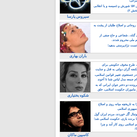
یرانی!
رویداد سال ۵۷؛ شورش و دَسیسه و یا انقلابی
خش ۲)
سیروس پارسا
روحانی و اصلاح طلبان از پشت به
ی گناه ، شجاعی و حاج صفی از
یم ملی محروم شدند.
ست نژادپرستی بدهید!
باران بهاری
طرح مخوف حکومتی برای
جه گران دولتی به قتل و جنایت
در جستجوی تغییر قوانین اسلامی،
ام جمعه مدل لباس شنا تا آخوند
مجنسگرا!
رونده دو دختر جوان ایرانی که به
 ماموران حکومت اسلامی، حلق
شکوه بختیاری
 به تاریخچه میانه روی و اصلاح
مهوری اسلامی
وتبال گًل خوردند، مردم ایران گول
ا برنده بازی، حکومت اسلامی شد!
م اسلامی روی کار آمد و چرا
؟!
کاسپین ماکان