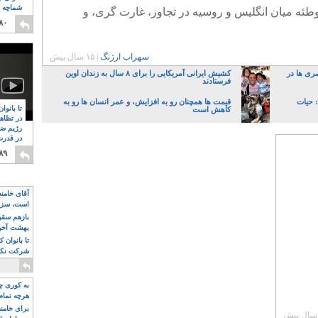
شماچه م
طئه میان انگلیس و روسیه در تجاوز، غارت گری، و
۸
۸۰
سهراب ارژنگ
|
۱۵ سال پیش
صری ها در
کشیش ایرانی آمریکایی را برای ۸ سال به زندان اوین
فرستادند
 حیات
قیمت ها همچنان رو به افزایش، و عمر انسان ها رو به
تا بانوا
کاهش است
در تظاه
رژیم ضد
در قدرت
۸
۸۹
آقای خامن
است، سزا
تواند باشد؟
بازهم سقوط
بهشت آخون
تا بانوان 
شرکت نکنن
قدرت باقی
به کوری چش
هرچه تمام
برای خامنه