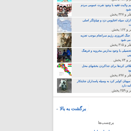
م ولایت فقیه با وجود نفرت عمومی مردم
 شود
اران، سپاه اختاپوس دزد و چپاولگر اصلی
ت
جنگ افروزی رژیم سرانجام موجب تجزیه
می شود
تحصیلی با وجود مدارس مخروبه و فرهنگ
نی
لائی کردها برای جداکردن بخشهای محل
د
یهنان کولبر کرد به وسیله پاسداران جنایتکار
مه دارد
برگشت به بالا
برچسب‌ها