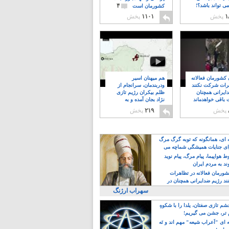
۴
ی تواند باشد؟!
کشورمان است
۱
پخش
۱۱۰۱
پخش
ن کشورمان فعالانه
هم میهنان اسیر
رات شرکت نکنند
ودربندمان، سرانجام از
ایرانی همچنان
ظلم بیکران رژیم تازی
 باقی خواهدماند
نژاد بجان آمده و به
۸
خبابانها ریختند
پخش
۲۱۹
پخش
ه ای، همانگونه که توبه گرگ مرگ
ی جنایات همیشگی شماچه می
!
 هواپیما، پیام مرگ، پیام نوید
د به مردم ایران
کشورمان فعالانه در تظاهرات
د رژیم ضدایرانی همچنان در
 خواهدماند
سهراب ارژنگ
م تازی صفتان، یلدا را با شکوهِ
 تر، جشن می گیریم!
 ای "اَعراب شیعه" مهم اند و نَه