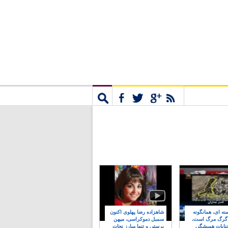
مشترک
جستجو
نه ای، همانگونه
شاهزاده رضا پهلوی اکنون
 گرگ مرگ است،
سمبل دموکراسی، میهن
نایات همیشگی
پرستی و تنها مبارز نجات