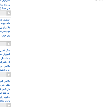
سربازانِ ا
مَردمی؟ (بَ
خنجری که 
ملت زدند
دلاوران ب
بودن در ت
ژن خوب! ت
سگ کشی، 
آموزش شکن
بیشتر
مسلمانان 
از دختر ام
مسلمان ه
نگاهی به پ
جرم تجاوز
آویز شدند!
نگاهی گذرا
طلبی در ج
بازیکنان ف
خوردند، ام
چگونه رژی
پایدار ماند