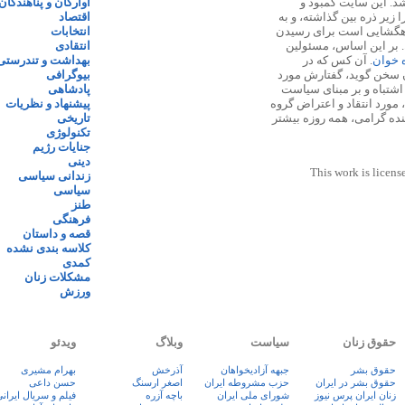
 ۱۳۸۷ پایه گذاری شد. این سایت کمبود و
آوارگان و پناهندگان
زیر ذره بین گذاشته، و به
اقتصاد
اهگشایی است برای رسیدن
انتخابات
. بر این اساس، مسئولین
انتقادی
ه خوان
. آن کس که در
بهداشت و تندرستی
 سخن گوید، گفتارش مورد
بیوگرافی
 اشتباه و بر مبنای سیاست
پادشاهی
مورد انتقاد و اعتراض گروه
پیشنهاد و نظریات
نده گرامی، همه روزه بیشتر
تاریخی
تکنولوژی
جنایات رژیم
دینی
This work is licens
زندانی سیاسی
سیاسی
طنز
فرهنگی
قصه و داستان
کلاسه بندی نشده
کمدی
مشکلات زنان
ورزش
حقوق زنان
سیاست
وبلاگ
ویدئو
حقوق بشر
جبهه آزادیخواهان
آذرخش
بهرام مشیری
حقوق بشر در ایران
حزب مشروطه ایران
اصغر ارسنگ
حسن داعی
زنان ايران پرس نيوز
شورای ملی ایران
باچه آزره
فيلم و سريال ايران