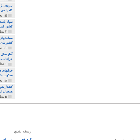
بزودی رژی
کله پا می
۱۵ نظر و ۳۲۷ پخش
سپاه پاسد
کشور اس
۳ نظر و ۱۶۲ پخش
سیاستهای 
کشورمان 
۱۱ نظر و ۳۱۵ پخش
آغاز سال 
خرافات دی
۱ نظر و ۷۴ پخش
خوابهای ط
سکونت خو
۱۸ نظر و ۸۹۷ پخش
کشتار هم م
همچنان ادا
۵ نظر و ۲۵۹ پخش
رسته بندي