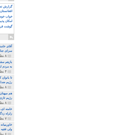
گزارش تصو
افغانستان 
خواب خوش و
امکان پذی
گوشت قرم
آقای خامن
سزای جنای
۸ نظر و ۱۸۰ پخش
بازهم سقو
به مردم ای
۴ نظر و ۹۷ پخش
تا بانوان
رژیم ضدای
۸ نظر و ۸۹ پخش
هم میهنان
رژیم تازی 
۸ نظر و ۲۱۹ پخش
زلزله زدگا
۷ نظر و ۲۱۰ پخش
خاورمیانه
ولی فقیه د
۶ نظر و ۱۵۷ پخش