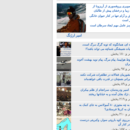
یری پروفسوری از آریزونا از
زیبا و درخشان پیش از طالبان
 آرام تنها در کنار حیوان خانگی
ر است
ز عامل مهم ایجاد سرطان است
امیر ارژنگ
ه ای، همانگونه که توبه گرگ مرگ است،
ات همیشگی شماچه می تواند باشد؟!
ط هواپیما، پیام مرگ، پیام نوید بهشت آخوند
ران
 کشورمان فعالانه در تظاهرات شرکت نکنند
رانی همچنان در قدرت باقی خواهدماند
 اسیر ودربندمان، سرانجام از ظلم بیکران
نژاد بجان آمده و به خبابانها ریختند
خامنه ای، به چه مجوزی ۸۰ آمبولانس به جای کمک به
ن به کربلا فرستادی؟
 برروی کوه باروتی سوار، وکبریتی دردست
ر کنار آن