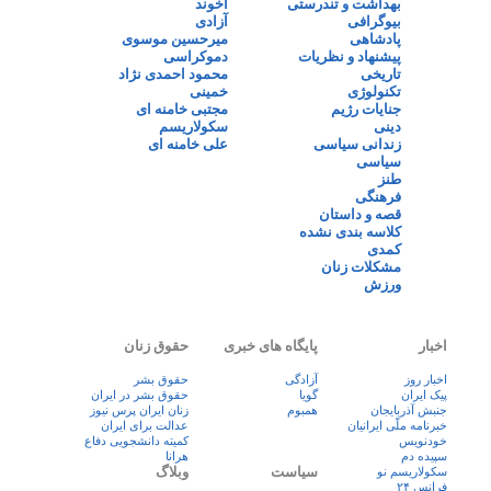
بهداشت و تندرستی
آخوند
بیوگرافی
آزادی
پادشاهی
میرحسین موسوی
پیشنهاد و نظریات
دموکراسی
تاریخی
محمود احمدی نژاد
تکنولوژی
خمینی
جنایات رژیم
مجتبی خامنه ای
دینی
سکولاریسم
زندانی سیاسی
علی خامنه ای
سیاسی
طنز
فرهنگی
قصه و داستان
کلاسه بندی نشده
کمدی
مشکلات زنان
ورزش
اخبار
پایگاه های خبری
حقوق زنان
اخبار روز
آزادگی
حقوق بشر
پيک ايران
گویا
حقوق بشر در ایران
جنبش آذربایجان
همبوم
زنان ايران پرس نيوز
خبرنامه ملّی ایرانیان
عدالت برای ایران
خودنویس
کمیته دانشجویی دفاع
سپیده دم
هرانا
سیاست
وبلاگ
سکولاریسم نو
فرانس ۲۴