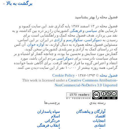
برگشت به بالا
فضول محله را بهتر بشناسید
فضول محله در ۱۳ اسفند ۱۳۸۷ پایه گذاری شد. این سایت کمبود و
نارسایی های
سیاسی
و
فرهنگی
کشورمان را زیر ذره بین گذاشته، و به
نقد می پردازد. هدف فضول محله کمک و راهگشایی است برای
رسیدن به
دموکراسی
،
سکولارسم
و
آزادی
در ایران. بر این اساس،
مسئولین فضول محله همواره به دنبال آوازند، نه
آوازه خوان
. آن کس
که در راستای کمک به آزادی و سربلندی کشورمان سخن گوید،
گفتارش مورد ستایش و تحسین ما بوده، و چنانچه گفتار او اشتباه و بر
مبنای سیاست نادرست برای
دموکراسی
مردم ایران باشد، مورد
انتقاد و اعتراض گروه ما قرار خواهد گرفت. برای آگاهی شما خواننده
گرامی، همه روزه بیشتر از ۱۰،۰۰۰ نفر از این سایت دیدن می کنند.
فضول محله
© ۱۳۹۳-۱۳۸۷ -
Cookie Policy
This work is licensed under a
Creative Commons Attribution-
NonCommercial-NoDerivs 3.0 Unported
رسته بندي
برچسب‌ها
آوارگان و پناهندگان
سپاه پاسداران
اقتصاد
اسلام
انتخابات
خردگرائی
انتقادی
انقلاب فرهنگی