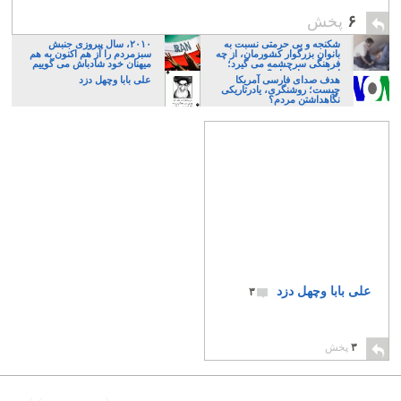
۶
پخش
شکنجه و بی حرمتی نسبت به
۲۰۱۰، سال پیروزی جنبش
بانوان بزرگوار کشورمان، از چه
سبزمردم را از هم اکنون به هم
فرهنگی سرچشمه می گیرد؛
میهنان خود شادباش می گوییم
ایرانی، و یا تازیان؟
هدف صدای فارسی آمریکا
علی بابا وچهل دزد
چیست؛ روشنگری، یادرتاریکی
نگاهداشتن مردم؟
علی بابا وچهل دزد
۳
۳
پخش