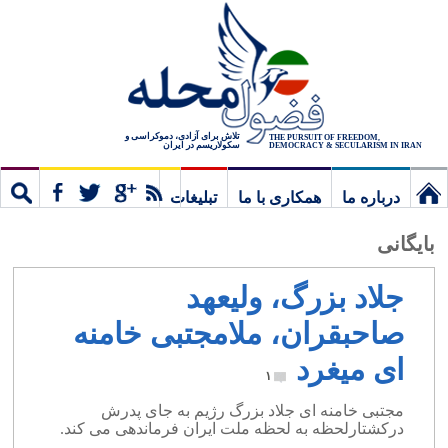
تلاش برای آزادی، دموکراسی و
THE PURSUIT OF FREEDOM,
سکولاریسم در ایران
DEMOCRACY & SECULARISM IN IRAN
درباره ما
همکاری با ما
تبلیغات
نخستین
مشترک
جستج
بایگانی
برگ
جلاد بزرگ، ولیعهد
صاحبقران، ملامجتبی خامنه
ای میغرد
۱
مجتبی خامنه ای جلاد بزرگ رژیم به جای پدرش
درکشتارلحظه به لحظه ملت ایران فرماندهی می کند.