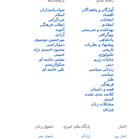
رسته بندي
برچسب‌ها
آوارگان و پناهندگان
سپاه پاسداران
اقتصاد
اسلام
انتخابات
خردگرائی
انتقادی
انقلاب فرهنگی
بهداشت و تندرستی
آخوند
بیوگرافی
آزادی
پادشاهی
میرحسین موسوی
پیشنهاد و نظریات
دموکراسی
تاریخی
محمود احمدی نژاد
تکنولوژی
خمینی
جنایات رژیم
مجتبی خامنه ای
دینی
سکولاریسم
زندانی سیاسی
علی خامنه ای
سیاسی
طنز
فرهنگی
قصه و داستان
کلاسه بندی نشده
کمدی
مشکلات زنان
ورزش
اخبار
پایگاه های خبری
حقوق زنان
اخبار روز
آزادگی
حقوق بشر