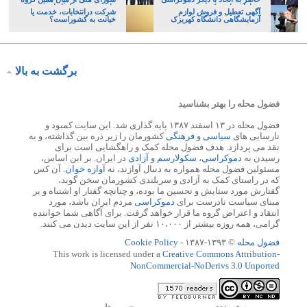
خواهان نباشیم!
های پر عیب و ایراد است
آگهی تعطیل و فروش لوازم
شرکت درانتخابات، خدمت یا
آزمایشگاهی دانشگاه کهریزک
خیانت به کشوراست؟
برگشت به بالا
فضول محله را بهتر بشناسید
فضول محله در ۱۳ اسفند ۱۳۸۷ پایه گذاری شد. این سایت کمبود و
نارسایی های
سیاسی
و
فرهنگی
کشورمان را زیر ذره بین گذاشته، و به
نقد می پردازد. هدف فضول محله کمک و راهگشایی است برای
رسیدن به
دموکراسی
،
سکولارسم
و
آزادی
در ایران. بر این اساس،
مسئولین فضول محله همواره به دنبال آوازند، نه
آوازه خوان
. آن کس
که در راستای کمک به آزادی و سربلندی کشورمان سخن گوید،
گفتارش مورد ستایش و تحسین ما بوده، و چنانچه گفتار او اشتباه و بر
مبنای سیاست نادرست برای
دموکراسی
مردم ایران باشد، مورد
انتقاد و اعتراض گروه ما قرار خواهد گرفت. برای آگاهی شما خواننده
گرامی، همه روزه بیشتر از ۱۰،۰۰۰ نفر از این سایت دیدن می کنند.
فضول محله
© ۱۳۹۳-۱۳۸۷ -
Cookie Policy
This work is licensed under a
Creative Commons Attribution-
NonCommercial-NoDerivs 3.0 Unported