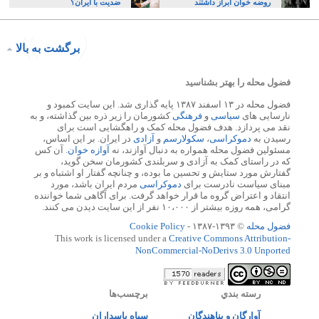
روضه خوان ابراز داشتند
ضدیت با ایران؟
برگشت به بالا
فضول محله را بهتر بشناسید
فضول محله در ۱۳ اسفند ۱۳۸۷ پایه گذاری شد. این سایت کمبود و
نارسایی های
سیاسی
و
فرهنگی
کشورمان را زیر ذره بین گذاشته، و به
نقد می پردازد. هدف فضول محله کمک و راهگشایی است برای
رسیدن به
دموکراسی
،
سکولارسم
و
آزادی
در ایران. بر این اساس،
مسئولین فضول محله همواره به دنبال آوازند، نه
آوازه خوان
. آن کس
که در راستای کمک به آزادی و سربلندی کشورمان سخن گوید،
گفتارش مورد ستایش و تحسین ما بوده، و چنانچه گفتار او اشتباه و بر
مبنای سیاست نادرست برای
دموکراسی
مردم ایران باشد، مورد
انتقاد و اعتراض گروه ما قرار خواهد گرفت. برای آگاهی شما خواننده
گرامی، همه روزه بیشتر از ۱۰،۰۰۰ نفر از این سایت دیدن می کنند.
فضول محله
© ۱۳۹۳-۱۳۸۷ -
Cookie Policy
This work is licensed under a
Creative Commons Attribution-
NonCommercial-NoDerivs 3.0 Unported
رسته بندي
برچسب‌ها
آوارگان و پناهندگان
سپاه پاسداران