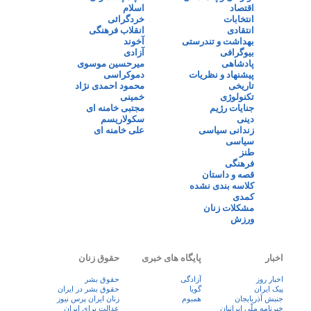
اقتصاد
اسلام
انتخابات
خردگرائی
انتقادی
انقلاب فرهنگی
بهداشت و تندرستی
آخوند
بیوگرافی
آزادی
پادشاهی
میرحسین موسوی
پیشنهاد و نظریات
دموکراسی
تاریخی
محمود احمدی نژاد
تکنولوژی
خمینی
جنایات رژیم
مجتبی خامنه ای
دینی
سکولاریسم
زندانی سیاسی
علی خامنه ای
سیاسی
طنز
فرهنگی
قصه و داستان
کلاسه بندی نشده
کمدی
مشکلات زنان
ورزش
اخبار
پایگاه های خبری
حقوق زنان
اخبار روز
آزادگی
حقوق بشر
پيک ايران
گویا
حقوق بشر در ایران
جنبش آذربایجان
همبوم
زنان ايران پرس نيوز
خبرنامه ملّی ایرانیان
عدالت برای ایران