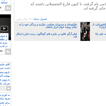
شماچه م
امی نام گرفته، تا کنون فارغ التحصیلانی داشته که
۸
۸۰
ای گرفته اند.
فضول محله
|
۱۷ سال پیش
کشورمان، از
چاپلوسان و مزدوران مجلس، نوکری و بردگی خود را به
زیان؟
ملای روضه خوان ابراز داشتند
 علی بابا
فیلم آرگو علاوه بر جایزه های گوناگون، برنده جایزه اسکار
تا بانوا
شد
در تظاه
رژیم ضد
در قدرت
۸
۸۹
آقای خامن
است، سزا
تواند باشد؟
بازهم سقوط
بهشت آخون
تا بانوان 
شرکت نکنن
قدرت باقی
به کوری چش
هرچه تمام
برای خامنه