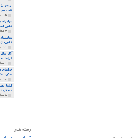
بزودی رژی
کله پا می
۱۵ نظر و ۳۲۷ پخش
سپاه پاسد
کشور اس
۳ نظر و ۱۶۲ پخش
سیاستهای 
کشورمان 
۱۱ نظر و ۳۱۵ پخش
آغاز سال 
خرافات دی
۱ نظر و ۷۴ پخش
خوابهای ط
سکونت خو
۱۸ نظر و ۸۹۷ پخش
کشتار هم م
همچنان ادا
۵ نظر و ۲۵۹ پخش
رسته بندي