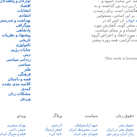
 ۱۳۸۷ پایه گذاری شد. این سایت کمبود و
آوارگان و پناهندگان
زیر ذره بین گذاشته، و به
اقتصاد
اهگشایی است برای رسیدن
انتخابات
. بر این اساس، مسئولین
انتقادی
ه خوان
. آن کس که در
بهداشت و تندرستی
 سخن گوید، گفتارش مورد
بیوگرافی
 اشتباه و بر مبنای سیاست
پادشاهی
مورد انتقاد و اعتراض گروه
پیشنهاد و نظریات
نده گرامی، همه روزه بیشتر
تاریخی
تکنولوژی
جنایات رژیم
دینی
This work is licens
زندانی سیاسی
سیاسی
طنز
فرهنگی
قصه و داستان
کلاسه بندی نشده
کمدی
مشکلات زنان
ورزش
حقوق زنان
سیاست
وبلاگ
ویدئو
حقوق بشر
جبهه آزادیخواهان
آذرخش
بهرام مشیری
حقوق بشر در ایران
حزب مشروطه ایران
اصغر ارسنگ
حسن داعی
زنان ايران پرس نيوز
شورای ملی ایران
باچه آزره
فيلم و سريال ايران