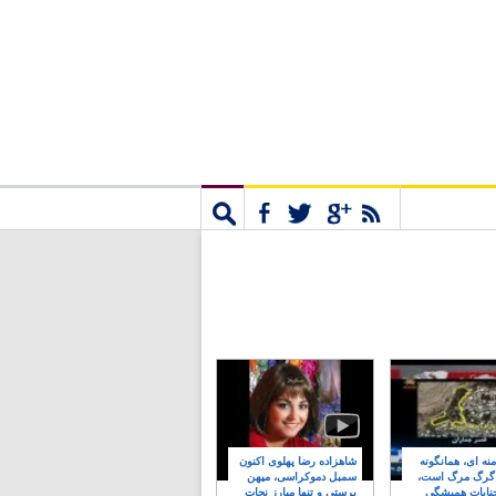
مشترک
جستجو
نه ای، همانگونه
شاهزاده رضا پهلوی اکنون
 گرگ مرگ است،
سمبل دموکراسی، میهن
نایات همیشگی
پرستی و تنها مبارز نجات