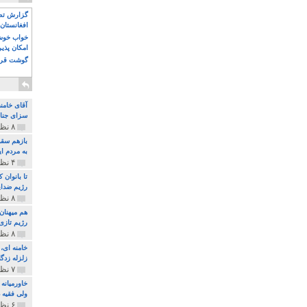
گزارش تصو
افغانستان 
خواب خوش و
امکان پذی
گوشت قرم
آقای خامن
سزای جنای
۸ نظر و ۱۸۰ پخش
بازهم سقو
به مردم ای
۴ نظر و ۹۷ پخش
تا بانوان
رژیم ضدای
۸ نظر و ۸۹ پخش
هم میهنان
رژیم تازی 
۸ نظر و ۲۱۹ پخش
زلزله زدگا
۷ نظر و ۲۱۰ پخش
خاورمیانه
ولی فقیه د
۶ نظر و ۱۵۷ پخش