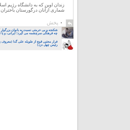
زندان اوین که به دانشگاه رژیم اسل
شماری ازآنان درگورستان باختران ج
۰
پخش
شکنجه و بی حرمتی نسبت به بانوان بزرگوار 
چه فرهنگی سرچشمه می گیرد؛ ایرانی، و یا تا
فرار مجتبی قوچ از طویله علی گدا (معروف به
رئیس چهل دزد)