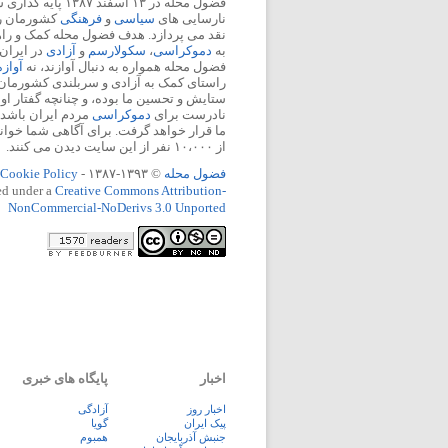
فضول محله در ۱۳ اسفند
نارسایی های
سیاسی
و
فرهنگی
کشورمان را 
نقد می پردازد. هدف فضول محله کمک و ر
به
دموکراسی
،
سکولارسم
و
آزادی
در ایران
فضول محله همواره به دنبال آوازند، نه
آواز
راستای کمک به آزادی و سربلندی کشورمان
ستایش و تحسین ما بوده، و چنانچه گفتار او
نادرست برای
دموکراسی
مردم ایران باشد، 
ما قرار خواهد گرفت. برای آگاهی شما خوان
از ۱۰،۰۰۰ نفر از این سایت دیدن می کنند.
فضول محله
© ۱۳۹۳-۱۳۸۷ -
Cookie Policy
ed under a
Creative Commons Attribution-
NonCommercial-NoDerivs 3.0 Unported
اخبار
پایگاه های خبری
اخبار روز
آزادگی
پيک ايران
گویا
جنبش آذربایجان
همبوم