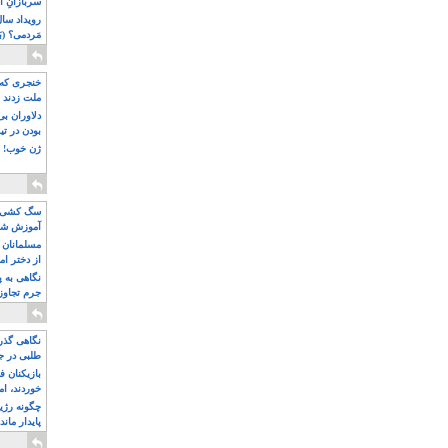
سربازانِ ا
مَردمی؟ (بَ
خنجری که 
ملت زدند
دلاوران ب
بودن در ت
ژن خوب! ت
سگ کشی، 
آموزش شکن
بیشتر
مسلمانان 
از دختر ام
مسلمان ه
نگاهی به پ
جرم تجاوز
آویز شدند!
نگاهی گذرا
طلبی در ج
بازیکنان ف
خوردند، ام
چگونه رژی
پایدار ماند