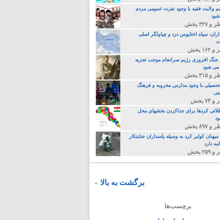
م ولایت فقیه با وجود نفرت عمومی مردم
 شود
اران، سپاه اختاپوس دزد و چپاولگر اصلی
ت
جنگ افروزی رژیم سرانجام موجب تجزیه
می شود
تحصیلی با وجود مدارس مخروبه و فرهنگ
نی
لائی کردها برای جداکردن بخشهای محل
د
یهنان کولبر کرد به وسیله پاسداران جنایتکار
مه دارد
برگشت به بالا
برچسب‌ها