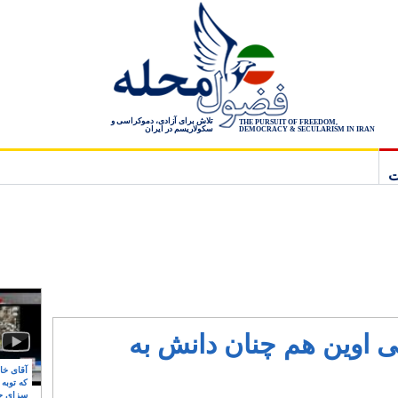
تلاش برای آزادی، دموکراسی و
THE PURSUIT OF FREEDOM,
سکولاریسم در ایران
DEMOCRACY & SECULARISM IN IRAN
ت
ی اوین هم چنان دانش به
آقای خام
که توبه
سزای ج