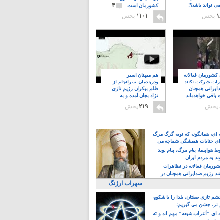
۴
ی تواند باشد؟!
کشورمان است
۱
پخش
۱۱۰۱
پخش
ن کشورمان فعالانه
هم میهنان اسیر
رات شرکت نکنند
ودربندمان، سرانجام از
ایرانی همچنان
ظلم بیکران رژیم تازی
 باقی خواهدماند
نژاد بجان آمده و به
۸
خبابانها ریختند
پخش
۲۱۹
پخش
ه ای، همانگونه که توبه گرگ مرگ
ی جنایات همیشگی شماچه می
!
 هواپیما، پیام مرگ، پیام نوید
د به مردم ایران
کشورمان فعالانه در تظاهرات
د رژیم ضدایرانی همچنان در
 خواهدماند
سهراب ارژنگ
م تازی صفتان، یلدا را با شکوهِ
 تر، جشن می گیریم!
 ای "اَعراب شیعه" مهم اند و نَه