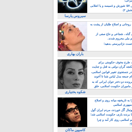
یرانی!
رویداد سال ۵۷؛ شورش و دَسیسه و یا انقلابی
خش ۲)
سیروس پارسا
روحانی و اصلاح طلبان از پشت به
ی گناه ، شجاعی و حاج صفی از
یم ملی محروم شدند.
ست نژادپرستی بدهید!
باران بهاری
طرح مخوف حکومتی برای
جه گران دولتی به قتل و جنایت
در جستجوی تغییر قوانین اسلامی،
ام جمعه مدل لباس شنا تا آخوند
مجنسگرا!
رونده دو دختر جوان ایرانی که به
 ماموران حکومت اسلامی، حلق
شکوه بختیاری
 به تاریخچه میانه روی و اصلاح
مهوری اسلامی
وتبال گًل خوردند، مردم ایران گول
ا برنده بازی، حکومت اسلامی شد!
م اسلامی روی کار آمد و چرا
؟!
کاسپین ماکان