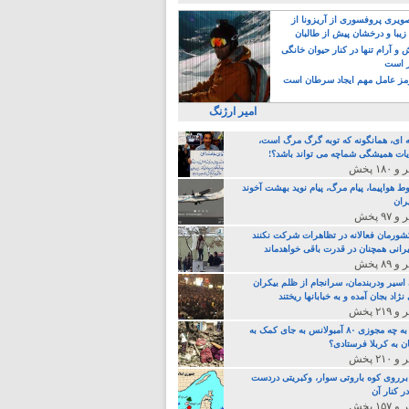
یری پروفسوری از آریزونا از
زیبا و درخشان پیش از طالبان
 آرام تنها در کنار حیوان خانگی
ر است
ز عامل مهم ایجاد سرطان است
امیر ارژنگ
ه ای، همانگونه که توبه گرگ مرگ است،
ات همیشگی شماچه می تواند باشد؟!
ط هواپیما، پیام مرگ، پیام نوید بهشت آخوند
ران
 کشورمان فعالانه در تظاهرات شرکت نکنند
رانی همچنان در قدرت باقی خواهدماند
 اسیر ودربندمان، سرانجام از ظلم بیکران
نژاد بجان آمده و به خبابانها ریختند
خامنه ای، به چه مجوزی ۸۰ آمبولانس به جای کمک به
ن به کربلا فرستادی؟
 برروی کوه باروتی سوار، وکبریتی دردست
ر کنار آن