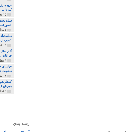
بزودی رژی
کله پا می
۱۵ نظر و ۳۲۷ پخش
سپاه پاسد
کشور اس
۳ نظر و ۱۶۲ پخش
سیاستهای 
کشورمان 
۱۱ نظر و ۳۱۵ پخش
آغاز سال 
خرافات دی
۱ نظر و ۷۴ پخش
خوابهای ط
سکونت خو
۱۸ نظر و ۸۹۷ پخش
کشتار هم م
همچنان ادا
۵ نظر و ۲۵۹ پخش
رسته بندي