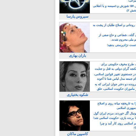
یرانی!
رویداد سال ۵۷؛ شورش و دَسیسه و یا انقلابی
خش ۲)
سیروس پارسا
روحانی و اصلاح طلبان از پشت به
ی گناه ، شجاعی و حاج صفی از
یم ملی محروم شدند.
ست نژادپرستی بدهید!
باران بهاری
طرح مخوف حکومتی برای
جه گران دولتی به قتل و جنایت
در جستجوی تغییر قوانین اسلامی،
ام جمعه مدل لباس شنا تا آخوند
مجنسگرا!
رونده دو دختر جوان ایرانی که به
 ماموران حکومت اسلامی، حلق
شکوه بختیاری
 به تاریخچه میانه روی و اصلاح
مهوری اسلامی
وتبال گًل خوردند، مردم ایران گول
ا برنده بازی، حکومت اسلامی شد!
م اسلامی روی کار آمد و چرا
؟!
کاسپین ماکان