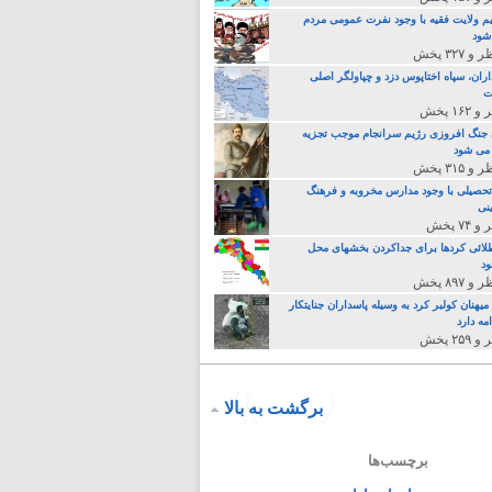
م ولایت فقیه با وجود نفرت عمومی مردم
 شود
اران، سپاه اختاپوس دزد و چپاولگر اصلی
ت
جنگ افروزی رژیم سرانجام موجب تجزیه
می شود
تحصیلی با وجود مدارس مخروبه و فرهنگ
نی
لائی کردها برای جداکردن بخشهای محل
د
یهنان کولبر کرد به وسیله پاسداران جنایتکار
مه دارد
برگشت به بالا
برچسب‌ها