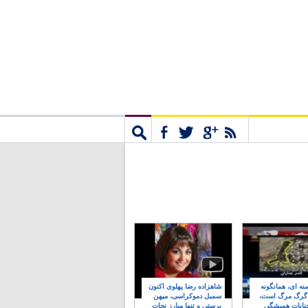
مشترک
جستجو
نه ای، همانگونه
شاهزاده رضا پهلوی اکنون
 گرگ مرگ است،
سمبل دموکراسی، میهن
نایات همیشگی
پرستی و تنها مبارز نجات