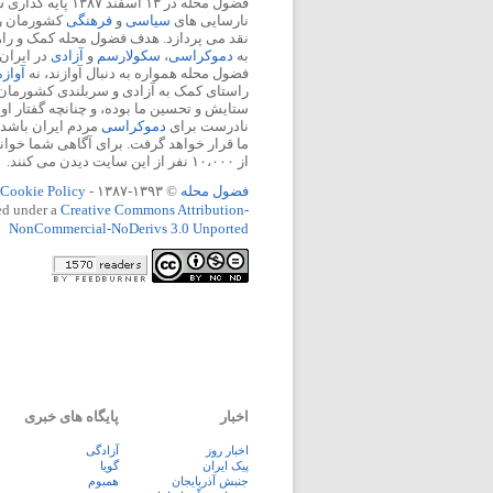
فضول محله در ۱۳ اسفند
نارسایی های
سیاسی
و
فرهنگی
کشورمان را 
نقد می پردازد. هدف فضول محله کمک و ر
به
دموکراسی
،
سکولارسم
و
آزادی
در ایران
فضول محله همواره به دنبال آوازند، نه
آواز
راستای کمک به آزادی و سربلندی کشورمان
ستایش و تحسین ما بوده، و چنانچه گفتار او
نادرست برای
دموکراسی
مردم ایران باشد، 
ما قرار خواهد گرفت. برای آگاهی شما خوان
از ۱۰،۰۰۰ نفر از این سایت دیدن می کنند.
فضول محله
© ۱۳۹۳-۱۳۸۷ -
Cookie Policy
ed under a
Creative Commons Attribution-
NonCommercial-NoDerivs 3.0 Unported
اخبار
پایگاه های خبری
اخبار روز
آزادگی
پيک ايران
گویا
جنبش آذربایجان
همبوم