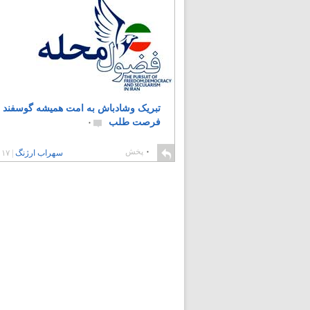
تبریک وشادباش به امت همیشه گوسفند و
فرصت طلب
۰
۰
پخش
سهراب ارژنگ
|
۱۷ سال پیش