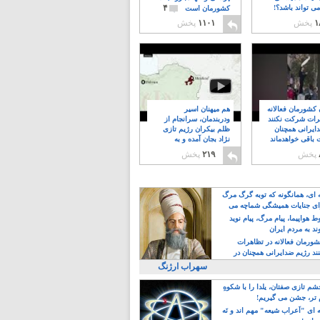
۴
ی تواند باشد؟!
کشورمان است
۱
پخش
۱۱۰۱
پخش
ن کشورمان فعالانه
هم میهنان اسیر
رات شرکت نکنند
ودربندمان، سرانجام از
ایرانی همچنان
ظلم بیکران رژیم تازی
 باقی خواهدماند
نژاد بجان آمده و به
۸
خبابانها ریختند
پخش
۲۱۹
پخش
ه ای، همانگونه که توبه گرگ مرگ
ی جنایات همیشگی شماچه می
!
 هواپیما، پیام مرگ، پیام نوید
د به مردم ایران
کشورمان فعالانه در تظاهرات
د رژیم ضدایرانی همچنان در
 خواهدماند
سهراب ارژنگ
م تازی صفتان، یلدا را با شکوهِ
 تر، جشن می گیریم!
 ای "اَعراب شیعه" مهم اند و نَه