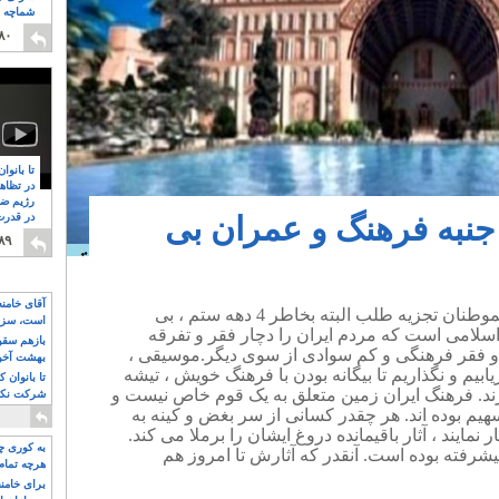
شماچه م
۸
۸۰
تا بانوا
در تظاه
رژیم ضد
جنبه فرهنگ و عمران بی
در قدرت
۸
۸۹
آقای خامن
این خشم و نفرت و ایران ستیزی هموطنان تجزیه طلب البته بخاطر 4 دهه ستم ، بی
است، سزا
سلامی است که مردم ایران را دچار فقر و تفرقه
تواند باشد؟
بازهم سقوط
و فقر فرهنگی و کم سوادی از سوی دیگر.موسیقی ،
بهشت آخون
ابیم و نگذاریم تا بیگانه بودن با فرهنگ خویش ، تیشه
تا بانوان 
زند. فرهنگ ایران زمین متعلق به یک قوم خاص نیست و
شرکت نکنن
قدرت باقی
سهیم بوده اند. هر چقدر کسانی از سر بغض و کینه به
 نمایند ، آثار باقیمانده دروغ ایشان را برملا می کند.
به کوری چش
یشرفته بوده است. آنقدر که آثارش تا امروز هم
هرچه تمام
برای خامنه