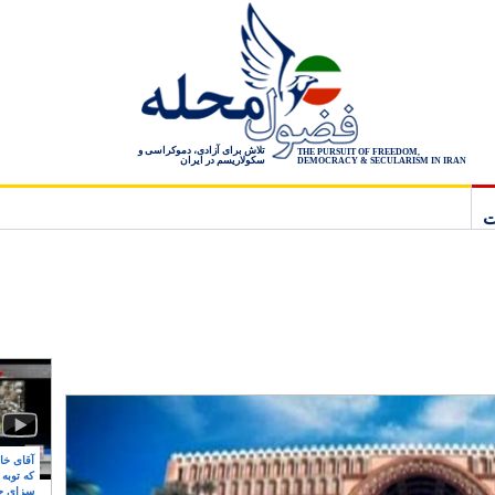
تلاش برای آزادی، دموکراسی و
THE PURSUIT OF FREEDOM,
سکولاریسم در ایران
DEMOCRACY & SECULARISM IN IRAN
ت
آقای خام
که توبه
سزای ج