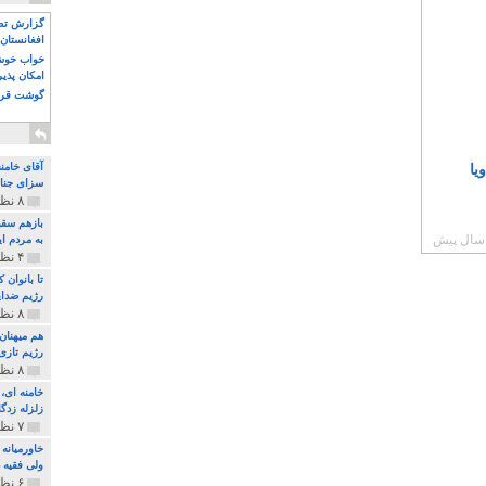
گزارش تصو
افغانستان 
خواب خوش و
امکان پذی
گوشت قرم
آقای خامن
یا
سزای جنای
۸ نظر و ۱۸۰ پخش
بازهم سقو
به مردم ای
۴ نظر و ۹۷ پخش
تا بانوان
رژیم ضدای
۸ نظر و ۸۹ پخش
هم میهنان
رژیم تازی 
۸ نظر و ۲۱۹ پخش
زلزله زدگا
۷ نظر و ۲۱۰ پخش
خاورمیانه
ولی فقیه د
۶ نظر و ۱۵۷ پخش