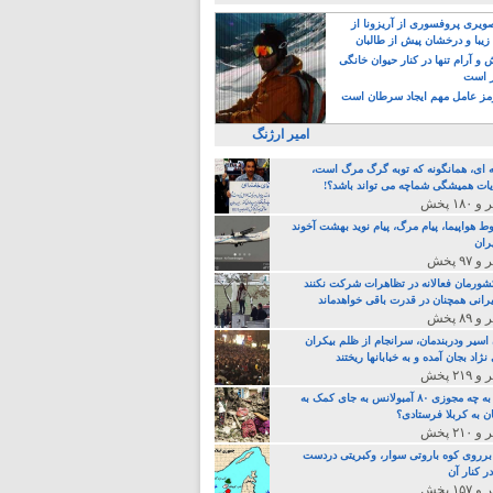
یری پروفسوری از آریزونا از
زیبا و درخشان پیش از طالبان
 آرام تنها در کنار حیوان خانگی
ر است
ز عامل مهم ایجاد سرطان است
امیر ارژنگ
ه ای، همانگونه که توبه گرگ مرگ است،
ات همیشگی شماچه می تواند باشد؟!
ط هواپیما، پیام مرگ، پیام نوید بهشت آخوند
ران
 کشورمان فعالانه در تظاهرات شرکت نکنند
رانی همچنان در قدرت باقی خواهدماند
 اسیر ودربندمان، سرانجام از ظلم بیکران
نژاد بجان آمده و به خبابانها ریختند
خامنه ای، به چه مجوزی ۸۰ آمبولانس به جای کمک به
ن به کربلا فرستادی؟
 برروی کوه باروتی سوار، وکبریتی دردست
ر کنار آن