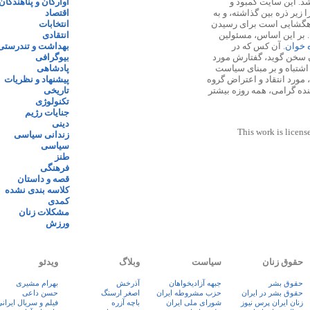
 ۱۳۸۷ پایه گذاری شد. این سایت کمبود و
آوارگان و پناهندگان
زیر ذره بین گذاشته، و به
اقتصاد
اهگشایی است برای رسیدن
انتخابات
. بر این اساس، مسئولین
انتقادی
ه خوان
. آن کس که در
بهداشت و تندرستی
 سخن گوید، گفتارش مورد
بیوگرافی
 اشتباه و بر مبنای سیاست
پادشاهی
مورد انتقاد و اعتراض گروه
پیشنهاد و نظریات
نده گرامی، همه روزه بیشتر
تاریخی
تکنولوژی
جنایات رژیم
دینی
This work is licens
زندانی سیاسی
سیاسی
طنز
فرهنگی
قصه و داستان
کلاسه بندی نشده
کمدی
مشکلات زنان
ورزش
حقوق زنان
سیاست
وبلاگ
ویدئو
حقوق بشر
جبهه آزادیخواهان
آذرخش
بهرام مشیری
حقوق بشر در ایران
حزب مشروطه ایران
اصغر ارسنگ
حسن داعی
زنان ايران پرس نيوز
شورای ملی ایران
باچه آزره
فيلم و سريال ايران