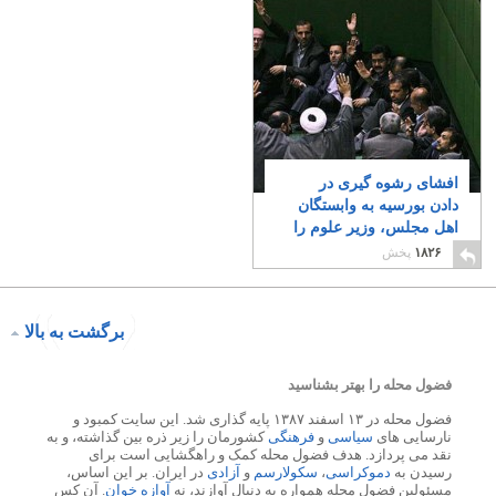
افشای رشوه گیری در
دادن بورسیه به وابستگان
اهل مجلس، وزیر علوم را
به استیضاح کشانید!
۰
۱۸۲۶
پخش
برگشت به بالا
فضول محله را بهتر بشناسید
فضول محله در ۱۳ اسفند ۱۳۸۷ پایه گذاری شد. این سایت کمبود و
نارسایی های
سیاسی
و
فرهنگی
کشورمان را زیر ذره بین گذاشته، و به
نقد می پردازد. هدف فضول محله کمک و راهگشایی است برای
رسیدن به
دموکراسی
،
سکولارسم
و
آزادی
در ایران. بر این اساس،
مسئولین فضول محله همواره به دنبال آوازند، نه
آوازه خوان
. آن کس