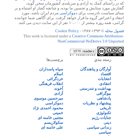
که در راستای کمک به آزادی و سربلندی کشورمان سخن گوید،
گفتارش مورد ستایش و تحسین ما بوده، و چنانچه گفتار او اشتباه و بر
مبنای سیاست نادرست برای
دموکراسی
مردم ایران باشد، مورد
انتقاد و اعتراض گروه ما قرار خواهد گرفت. برای آگاهی شما خواننده
گرامی، همه روزه بیشتر از ۱۰،۰۰۰ نفر از این سایت دیدن می کنند.
فضول محله
© ۱۳۹۳-۱۳۸۷ -
Cookie Policy
This work is licensed under a
Creative Commons Attribution-
NonCommercial-NoDerivs 3.0 Unported
رسته بندي
برچسب‌ها
آوارگان و پناهندگان
سپاه پاسداران
اقتصاد
اسلام
انتخابات
خردگرائی
انتقادی
انقلاب فرهنگی
بهداشت و تندرستی
آخوند
بیوگرافی
آزادی
پادشاهی
میرحسین موسوی
پیشنهاد و نظریات
دموکراسی
تاریخی
محمود احمدی نژاد
تکنولوژی
خمینی
جنایات رژیم
مجتبی خامنه ای
دینی
سکولاریسم
زندانی سیاسی
علی خامنه ای
سیاسی