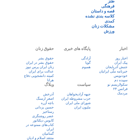
طنز
فرهنگی
قصه و داستان
کلاسه بندی نشده
کمدی
مشکلات زنان
ورزش
اخبار
پایگاه های خبری
حقوق زنان
اخبار روز
آزادگی
حقوق بشر
پيک ايران
گویا
حقوق بشر در ایران
جنبش آذربایجان
همبوم
زنان ايران پرس نيوز
خبرنامه ملّی ایرانیان
عدالت برای ایران
خودنویس
کمیته دانشجویی دفاع
سپیده دم
هرانا
سیاست
وبلاگ
سکولاریسم نو
فرانس ۲۴
مردمک
جبهه آزادیخواهان
آذرخش
حزب مشروطه ایران
اصغر ارسنگ
شورای ملی ایران
باچه آزره
ملیون ایران
حسین یزدانی
رستاخیز
عضر روشنگری
کابوس دیکتاتور
کتاب‌های ممنوعه در
ایران
گمنامیان
منتقد اسلام و ادیان