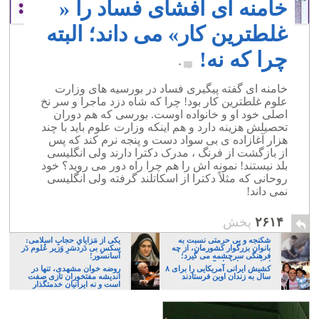
خامنه ای افشای فساد را «
غلطترین کار» می داند؛ البته
چرا که نه!
۰
خامنه ای گفته پیگیری فساد در بورسیه های وزارت
علوم غلطترین کار بود! چرا که شاه دزد ماجرا و سر نخ
اصلی خود او و خانواده اوست. بورسی که هم دوران
تحصیلش هزینه دارد و هم اینکه وزارت علوم باید با چند
هزار آغازاده ی بی سواد دست و پنجه نرم کند که پس
از بازگشت از فرنگ ، مدرک دکترا دارند ولی انگلیسی
بلد نیستند! نمونه اش را هم چرا راه دور می روید؟ خود
روحانی که مثلاً دکترا از اسکاتلند گرفته ولی انگلیسی
نمی داند!
۲۶۱۴
پخش
شکنجه و بی حرمتی نسبت به
یکی از مَزایایِ حجابِ اسلامی:
بانوان بزرگوار کشورمان، از چه
سکسِ بی دَردسَرِ وَزیر عُلوم دَر
فرهنگی سرچشمه می گیرد؛
آسانسور!
ایرانی، و یا تازیان؟
کشیش ایرانی آمریکایی را برای ۸
روضه خوان مشهدی، تنها در
سال به زندان اوین فرستادند
اندیشه مفتخوران تازی صفت
است و نه ایرانیان خدمتگذار