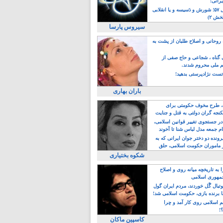
یرانی!
رویداد سال ۵۷؛ شورش و دَسیسه و یا انقلابی
خش ۲)
سیروس پارسا
روحانی و اصلاح طلبان از پشت به
ی گناه ، شجاعی و حاج صفی از
یم ملی محروم شدند.
ست نژادپرستی بدهید!
باران بهاری
طرح مخوف حکومتی برای
جه گران دولتی به قتل و جنایت
در جستجوی تغییر قوانین اسلامی،
ام جمعه مدل لباس شنا تا آخوند
مجنسگرا!
رونده دو دختر جوان ایرانی که به
 ماموران حکومت اسلامی، حلق
شکوه بختیاری
 به تاریخچه میانه روی و اصلاح
مهوری اسلامی
وتبال گًل خوردند، مردم ایران گول
ا برنده بازی، حکومت اسلامی شد!
م اسلامی روی کار آمد و چرا
؟!
کاسپین ماکان