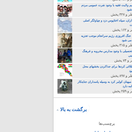
م ولایت فقیه با وجود نفرت عمومی مردم
 شود
اران، سپاه اختاپوس دزد و چپاولگر اصلی
ت
جنگ افروزی رژیم سرانجام موجب تجزیه
می شود
تحصیلی با وجود مدارس مخروبه و فرهنگ
نی
لائی کردها برای جداکردن بخشهای محل
د
یهنان کولبر کرد به وسیله پاسداران جنایتکار
مه دارد
برگشت به بالا
برچسب‌ها