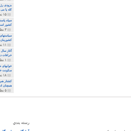
بزودی رژی
کله پا می
۱۵ نظر و ۳۲۷ پخش
سپاه پاسد
کشور اس
۳ نظر و ۱۶۲ پخش
سیاستهای 
کشورمان 
۱۱ نظر و ۳۱۵ پخش
آغاز سال 
خرافات دی
۱ نظر و ۷۴ پخش
خوابهای ط
سکونت خو
۱۸ نظر و ۸۹۷ پخش
کشتار هم م
همچنان ادا
۵ نظر و ۲۵۹ پخش
رسته بندي