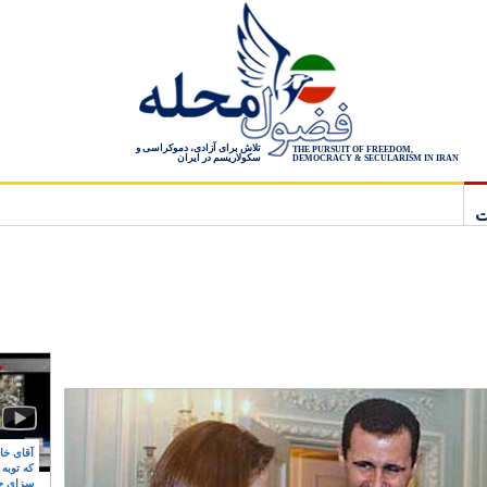
تلاش برای آزادی، دموکراسی و
THE PURSUIT OF FREEDOM,
سکولاریسم در ایران
DEMOCRACY & SECULARISM IN IRAN
ت
آقای خام
که توبه
سزای ج