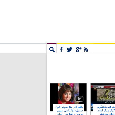
مشترک
جستجو
نه ای، همانگونه
شاهزاده رضا پهلوی اکنون
 گرگ مرگ است،
سمبل دموکراسی، میهن
نایات همیشگی
پرستی و تنها مبارز نجات