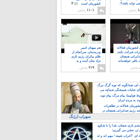
۴
ی تواند باشد؟!
کشورمان است
۱
پخش
۱۱۰۱
پخش
ن کشورمان فعالانه
هم میهنان اسیر
رات شرکت نکنند
ودربندمان، سرانجام از
ایرانی همچنان
ظلم بیکران رژیم تازی
 باقی خواهدماند
نژاد بجان آمده و به
۸
خبابانها ریختند
پخش
۲۱۹
پخش
ه ای، همانگونه که توبه گرگ مرگ
ی جنایات همیشگی شماچه می
!
 هواپیما، پیام مرگ، پیام نوید
د به مردم ایران
کشورمان فعالانه در تظاهرات
د رژیم ضدایرانی همچنان در
 خواهدماند
سهراب ارژنگ
م تازی صفتان، یلدا را با شکوهِ
 تر، جشن می گیریم!
 ای "اَعراب شیعه" مهم اند و نَه