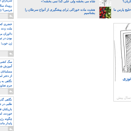
سربازانِ ا
زیان؟
شاه می بخشه ولی علی گدا نمی بخشه!»
 خلیج پارس ما
هشت ماده خوراکی بَرای پیشگیری از اَنواع سرطان را
مَردمی؟ (بَ
بشناسیم
خنجری که 
ملت زدند
دلاوران ب
بودن در ت
ژن خوب! ت
سگ کشی، 
آموزش شکن
بیشتر
مسلمانان 
از دختر ام
توزی
مسلمان ه
نگاهی به پ
جرم تجاوز
آویز شدند!
نگاهی گذرا
طلبی در ج
بازیکنان ف
خوردند، ام
چگونه رژی
پایدار ماند