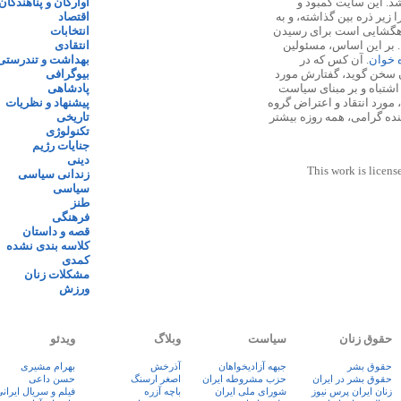
 ۱۳۸۷ پایه گذاری شد. این سایت کمبود و
آوارگان و پناهندگان
زیر ذره بین گذاشته، و به
اقتصاد
اهگشایی است برای رسیدن
انتخابات
. بر این اساس، مسئولین
انتقادی
ه خوان
. آن کس که در
بهداشت و تندرستی
 سخن گوید، گفتارش مورد
بیوگرافی
 اشتباه و بر مبنای سیاست
پادشاهی
مورد انتقاد و اعتراض گروه
پیشنهاد و نظریات
نده گرامی، همه روزه بیشتر
تاریخی
تکنولوژی
جنایات رژیم
دینی
This work is licens
زندانی سیاسی
سیاسی
طنز
فرهنگی
قصه و داستان
کلاسه بندی نشده
کمدی
مشکلات زنان
ورزش
حقوق زنان
سیاست
وبلاگ
ویدئو
حقوق بشر
جبهه آزادیخواهان
آذرخش
بهرام مشیری
حقوق بشر در ایران
حزب مشروطه ایران
اصغر ارسنگ
حسن داعی
زنان ايران پرس نيوز
شورای ملی ایران
باچه آزره
فيلم و سريال ايران