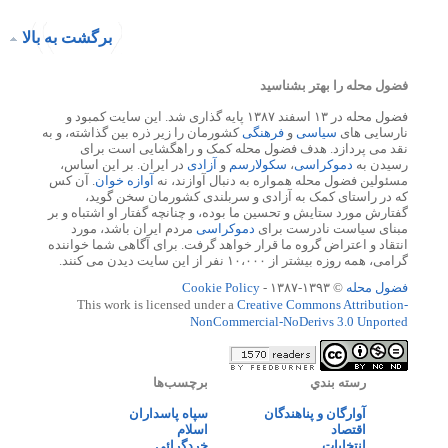
برگشت به بالا
فضول محله را بهتر بشناسید
فضول محله در ۱۳ اسفند ۱۳۸۷ پایه گذاری شد. این سایت کمبود و
نارسایی های
سیاسی
و
فرهنگی
کشورمان را زیر ذره بین گذاشته، و به
نقد می پردازد. هدف فضول محله کمک و راهگشایی است برای
رسیدن به
دموکراسی
،
سکولارسم
و
آزادی
در ایران. بر این اساس،
مسئولین فضول محله همواره به دنبال آوازند، نه
آوازه خوان
. آن کس
که در راستای کمک به آزادی و سربلندی کشورمان سخن گوید،
گفتارش مورد ستایش و تحسین ما بوده، و چنانچه گفتار او اشتباه و بر
مبنای سیاست نادرست برای
دموکراسی
مردم ایران باشد، مورد
انتقاد و اعتراض گروه ما قرار خواهد گرفت. برای آگاهی شما خواننده
گرامی، همه روزه بیشتر از ۱۰،۰۰۰ نفر از این سایت دیدن می کنند.
فضول محله
© ۱۳۹۳-۱۳۸۷ -
Cookie Policy
This work is licensed under a
Creative Commons Attribution-
NonCommercial-NoDerivs 3.0 Unported
رسته بندي
برچسب‌ها
آوارگان و پناهندگان
سپاه پاسداران
اقتصاد
اسلام
انتخابات
خردگرائی