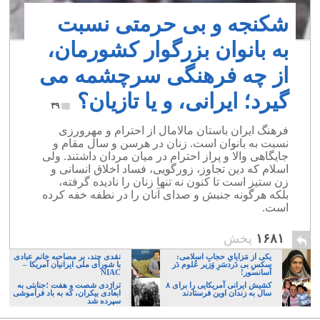
شکنجه و بی حرمتی نسبت
به بانوان بزرگوار کشورمان،
از چه فرهنگی سرچشمه می
گیرد؛ ایرانی، و یا تازیان؟
۳۹
فرهنگ ایران باستان مالامال از احترام و مهرورزی
نسبت به بانوان است. زنان در هرسن و سال مقام و
جایگاهی والا و پراز احترام در میان مردان داشتند. ولی
اسلام که دین تجاوز، زورگویی، فساد اخلاق انسانی و
زن ستیز است تا کنون نه تنها زنان را نادیده گرفته،
بلکه هرگونه جنبش و صدای آنان را در نطفه خفه کرده
است.
۱۶۸۱
پخش
یکی از مَزایایِ حجابِ اسلامی:
نقدی چند، بر مصاحبه خانم عبادی
سکسِ بی دَردسَرِ وَزیر عُلوم دَر
با شورای ملی ایرانیان آمریکا –
آسانسور!
NIAC
کشیش ایرانی آمریکایی را برای ۸
تراژدی شصت و هفت ؛جنایتی به
سال به زندان اوین فرستادند
ابعادی بیکران، که به باد فراموشی
سپرده شد