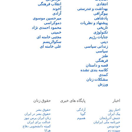
انتقادی
انقلاب فرهنگی
بهداشت و تندرستی
آخوند
بیوگرافی
آزادی
پادشاهی
میرحسین موسوی
پیشنهاد و نظریات
دموکراسی
تاریخی
محمود احمدی نژاد
تکنولوژی
خمینی
جنایات رژیم
مجتبی خامنه ای
دینی
سکولاریسم
زندانی سیاسی
علی خامنه ای
سیاسی
طنز
فرهنگی
قصه و داستان
کلاسه بندی نشده
کمدی
مشکلات زنان
ورزش
اخبار
پایگاه های خبری
حقوق زنان
اخبار روز
آزادگی
حقوق بشر
پيک ايران
گویا
حقوق بشر در ایران
جنبش آذربایجان
همبوم
زنان ايران پرس نيوز
خبرنامه ملّی ایرانیان
عدالت برای ایران
خودنویس
کمیته دانشجویی دفاع
سپیده دم
هرانا