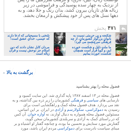
از نزدیک به چهار سده پوسیدگی و فراموشی در زیر
زباله های تازیان بیرون کشد، بدان رنگ و جلا دهد، و به
دهها نسل های پس از خود پیشکش و ارمغان بخشد.
۴۷۱
پخش
شکنجه و بی حرمتی نسبت به
سُخنی با مسیحیانی که ادعا دارند
بانوان بزرگوار کشورمان، از چه
که عیسی، خدایِ عشق است!
فرهنگی سرچشمه می گیرد؛
ایرانی، و یا تازیان؟
ما ملت ذلیل و شکست خورده
مردان کابل نشان دادند که دین
ایم، و گویا قرار است همچنان
اسلام جز توحش نیست و قرآن
شکست خورده بمانیم
زباله است
برگشت به بالا
فضول محله را بهتر بشناسید
فضول محله در ۱۳ اسفند ۱۳۸۷ پایه گذاری شد. این سایت کمبود و
نارسایی های
سیاسی
و
فرهنگی
کشورمان را زیر ذره بین گذاشته، و به
نقد می پردازد. هدف فضول محله کمک و راهگشایی است برای
رسیدن به
دموکراسی
،
سکولارسم
و
آزادی
در ایران. بر این اساس،
مسئولین فضول محله همواره به دنبال آوازند، نه
آوازه خوان
. آن کس
که در راستای کمک به آزادی و سربلندی کشورمان سخن گوید،
گفتارش مورد ستایش و تحسین ما بوده، و چنانچه گفتار او اشتباه و بر
مبنای سیاست نادرست برای
دموکراسی
مردم ایران باشد، مورد