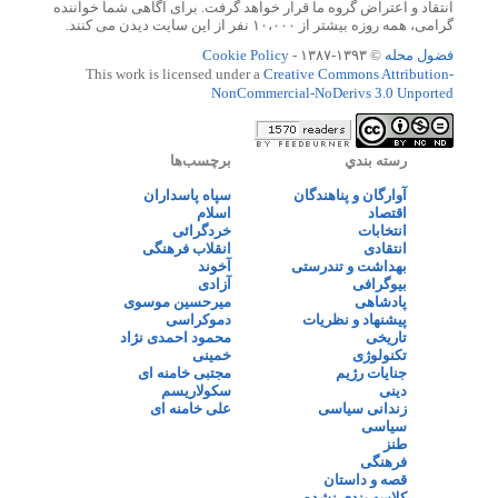
انتقاد و اعتراض گروه ما قرار خواهد گرفت. برای آگاهی شما خواننده
گرامی، همه روزه بیشتر از ۱۰،۰۰۰ نفر از این سایت دیدن می کنند.
فضول محله
© ۱۳۹۳-۱۳۸۷ -
Cookie Policy
This work is licensed under a
Creative Commons Attribution-
NonCommercial-NoDerivs 3.0 Unported
رسته بندي
برچسب‌ها
آوارگان و پناهندگان
سپاه پاسداران
اقتصاد
اسلام
انتخابات
خردگرائی
انتقادی
انقلاب فرهنگی
بهداشت و تندرستی
آخوند
بیوگرافی
آزادی
پادشاهی
میرحسین موسوی
پیشنهاد و نظریات
دموکراسی
تاریخی
محمود احمدی نژاد
تکنولوژی
خمینی
جنایات رژیم
مجتبی خامنه ای
دینی
سکولاریسم
زندانی سیاسی
علی خامنه ای
سیاسی
طنز
فرهنگی
قصه و داستان
کلاسه بندی نشده