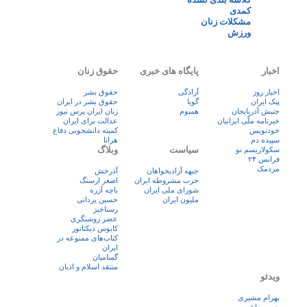
کمدی
مشکلات زنان
ورزش
اخبار
پایگاه های خبری
حقوق زنان
اخبار روز
آزادگی
حقوق بشر
پيک ايران
گویا
حقوق بشر در ایران
جنبش آذربایجان
همبوم
زنان ايران پرس نيوز
خبرنامه ملّی ایرانیان
عدالت برای ایران
خودنویس
کمیته دانشجویی دفاع
سپیده دم
هرانا
سیاست
وبلاگ
سکولاریسم نو
فرانس ۲۴
مردمک
جبهه آزادیخواهان
آذرخش
حزب مشروطه ایران
اصغر ارسنگ
شورای ملی ایران
باچه آزره
ملیون ایران
حسین یزدانی
رستاخیز
عضر روشنگری
کابوس دیکتاتور
کتاب‌های ممنوعه در
ایران
گمنامیان
منتقد اسلام و ادیان
ویدئو
بهرام مشیری