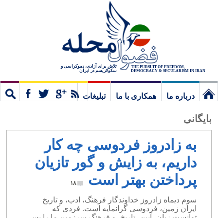
تلاش برای آزادی، دموکراسی و
THE PURSUIT OF FREEDOM,
سکولاریسم در ایران
DEMOCRACY & SECULARISM IN IRAN
درباره ما
همکاری با ما
تبلیغات
نخستین
مشترک
جستج
بایگانی
برگ
به زادروز فردوسی چه کار
داریم، به زایش و گور تازیان
پرداختن بهتر است
۱۸
سوم دیماه زادروز خداوندگار فرهنگ، ادب، و تاریخ
ایران زمین، فردوسی گرانمایه است. فردی که
توانست زبان، آیین، تاریخ، و فرهنگ سرزمین ما را پس