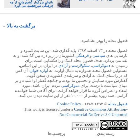
بانوان بزرگوار کشورمان، از چه
فرهنگی سرچشمه می گیرد؛
ایرانی، و یا تازیان؟
برگشت به بالا
فضول محله را بهتر بشناسید
فضول محله در ۱۳ اسفند ۱۳۸۷ پایه گذاری شد. این سایت کمبود و
نارسایی های
سیاسی
و
فرهنگی
کشورمان را زیر ذره بین گذاشته، و به
نقد می پردازد. هدف فضول محله کمک و راهگشایی است برای
رسیدن به
دموکراسی
،
سکولارسم
و
آزادی
در ایران. بر این اساس،
مسئولین فضول محله همواره به دنبال آوازند، نه
آوازه خوان
. آن کس
که در راستای کمک به آزادی و سربلندی کشورمان سخن گوید،
گفتارش مورد ستایش و تحسین ما بوده، و چنانچه گفتار او اشتباه و بر
مبنای سیاست نادرست برای
دموکراسی
مردم ایران باشد، مورد
انتقاد و اعتراض گروه ما قرار خواهد گرفت. برای آگاهی شما خواننده
گرامی، همه روزه بیشتر از ۱۰،۰۰۰ نفر از این سایت دیدن می کنند.
فضول محله
© ۱۳۹۳-۱۳۸۷ -
Cookie Policy
This work is licensed under a
Creative Commons Attribution-
NonCommercial-NoDerivs 3.0 Unported
رسته بندي
برچسب‌ها