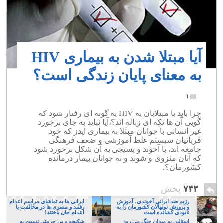
آیا مبتلا شدن به بیماری HIV
به معنای پایان زندگی است؟
۱
چرا باید با مبتلایان به HIV به گونه ای رفتار شود که
گویی آن ها تکه ای زباله اند؟،آیا نباید به جای برخورد
غیر انسانی با جوانان مبتلا به بیماری ایدز که خود
قربانیان سیستم غلط آموزشی و ضعف فرهنگی
جامعه اند، با آخوند و بسیجی به آن شکل برخورد شود
که آنان منزوی و شوند و نه جوانان بیمار درمانده
کشورمان؟.
۷۴۳
پخش
رژیم ضد ایرانی آخوندی، آموزش
ایرانی ها به تماشای مراسم اعدام
و پرورش نونهالان کشورمان را به
رفتند و مصری ها در مخالفت با
نابودی کشانده است
اعدام جان باختند!
استالین به میدان جنگ می رود
شکنجه و بی حرمتی نسبت به