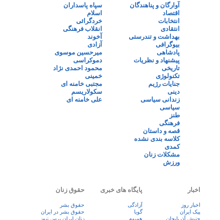
آوارگان و پناهندگان
سپاه پاسداران
اقتصاد
اسلام
انتخابات
خردگرائی
انتقادی
انقلاب فرهنگی
بهداشت و تندرستی
آخوند
بیوگرافی
آزادی
پادشاهی
میرحسین موسوی
پیشنهاد و نظریات
دموکراسی
تاریخی
محمود احمدی نژاد
تکنولوژی
خمینی
جنایات رژیم
مجتبی خامنه ای
دینی
سکولاریسم
زندانی سیاسی
علی خامنه ای
سیاسی
طنز
فرهنگی
قصه و داستان
کلاسه بندی نشده
کمدی
مشکلات زنان
ورزش
اخبار
پایگاه های خبری
حقوق زنان
اخبار روز
آزادگی
حقوق بشر
پيک ايران
گویا
حقوق بشر در ایران
جنبش آذربایجان
همبوم
زنان ايران پرس نيوز