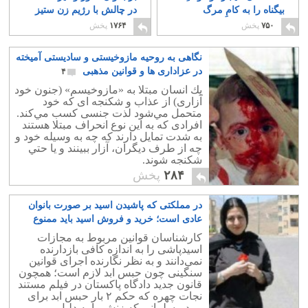
بیگناه را به کامِ مرگ
در چالش با رژیم زن ستیز
کشاند
۶
۶
۷۵۰
پخش
۱۷۶۴
پخش
نگاهی به روحیه مازوخیستی و سادیستی آمیخته
در عزاداری ها و قوانین مذهبی
۴
يك انسان مبتلا به «مازوخيسم» (جنون خود
آزاری) از عذاب و شكنجه‌‌ ای كه خود
متحمل مي‌شود لذت جنسی كسب مي‌كند.
افرادی كه به اين نوع انحراف مبتلا هستند
به شدت تمايل دارند كه چه به وسيله‌ خود و
چه از طرف ديگران، آزار ببينند و يا حتي
شكنجه شوند.
۲۸۴
پخش
در مملکتی که پاشیدن اسید بر صورت بانوان
عادی است؛ خرید و فروش اسید باید ممنوع
گردد
۲
کارشناسان قوانین مربوط به مجازات
اسیدپاشی را به اندازه کافی بازدارنده
نمی‌دانند و به نظر نگارنده اجرای قوانین
سنگینی چون حبس ابد لازم است؛ همچون
قانون جدید دادگاه پاکستان در فیلم مستند
نجات چهره که حکم ۲ بار حبس ابد برای
مرد مسلمانی که زنش را به دلیل