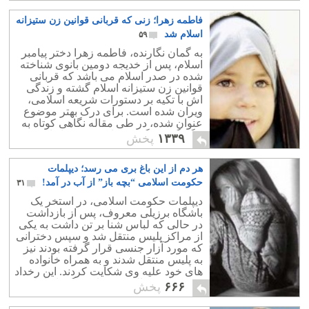
فاطمه زهرا؛ زنی که قربانی قوانین زن ستیزانه
اسلام شد
۵۹
به گمان نگارنده، فاطمه زهرا دختر پیامبر
اسلام، پس از خدیجه دومین بانوی شناخته
شده در صدر اسلام می باشد که قربانی
قوانین زن ستیزانه اسلام گشته و زندگی
اش با تکیه بر دستورات شریعه اسلامی،
ویران شده است. برای درک بهتر موضوع
عنوان شده، در طی مقاله نگاهی کوتاه به
چگونگی زندگی دردناک وی می اندازیم.
۱۳۳۹
پخش
هر دم از این باغ بری می رسد؛ دیپلمات
حکومت اسلامی “بچه باز” از آب در آمد!
۳۱
دیپلمات حکومت اسلامی، در استخر یک
باشگاه برزیلی معروف، پس از بازداشت
در حالی که لباس شنا بر تن داشت به یکی
از مراکز پلیس منتقل شد و سپس دخترانی
که مورد آزار جنسی قرار گرفته بودند نیز
به پلیس منتقل شدند و به همراه خانواده
های خود علیه وی شکایت کردند. این رخداد
شوم مایه خجالت و سرافکندگی ایرانیان
۶۶۶
پخش
است.