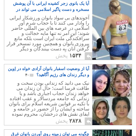
آیا یک بانوی زجر کشیده ایرانی با آن پوشش
مسخره و دست پاگیر اسلامی می تواند در
مسابقات شرکت کند؟
۳۸
آخوندهای بی سواد بانوان ورزشکار ایرانی
را وادار می کنند تا با حجاب شرم آور
اسلامی در عرصه های بین المللی حاضر
شوند؛ این امر نه تنها مایه خجالت و
سرافکندگی ملت ایران است بلکه مانع
پیروزی بانوان و همچنین مورد تمسخر قرار
گرفتن آنان به دست بینندگان و دیگر
شرکت کنندگان می باشد.
۱۵۳۴
پخش
آیا از وضعیت اسفبار بانوان آزادی خواه در اِوین
و دیگر زندان های رژیم آگاهید؟
۴۰
نیک می دانید که زندانی بودن سخت و
طاقت فرسا است؛ حال آن زندان می
خواهد زندان حجاب اجباری باشد و یا
زندانی که جامعه مردسالار و عقب افتاده
با تکیه بر قوانین شریعه اسلام برای بانوان
ساخته و ایشان را از حضور در جامعه و
ایفای نقش های درخشان، محروم نموده
است.
۲۸۲۸
پخش
چگونه می توان زمینه روی آوردن بانوان غرق