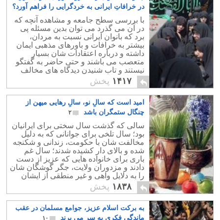
در خرافاتِ ایرانی به خردگرایی را فراهم آورد؟
۳۶
با بررسی سطح جامعه و مشاهده آنچه که
در آن می گذرد می توان بدین مسئله پی
برد که بانوان ایرانی نسبت به مردان،
بیشتر به خرافات و باورهای مذهبی ایمان
داشته و درباره اعتقادات شان بسیار
متعصب می باشند و حتی حاضر به گفتگو
نیستند و تاب شنیدن دیدگاه های مخالف
اسلام را ندارند.
۱۴۱۷
پخش
امید است که سالِ نو، سالِ رهایی میهن از
چنگال ستمگران باشد
۲
سالی که گذشت سال سختی برای ایرانیان
بود؛ سال تلخی برای جوانانی که به دلیل
مخالفت شان با حکومت، زندانی و شکنجه
شده و بالای دار کشیده شدند؛ سال غم
باری برای خانواده هایی که عزیز از دست
دادند و مزدوران ولایت، جگر گوشگان شان
را به دلایل واهی و غیر منطقی از ایشان
جدا کرده و روانه سینه قبرستان ها نمودند.
۱۸۳۸
پخش
به برکت اسلام عزیز، جوامع مسلمان در عقب
ماندگی فکری به سر می برند
۱۰