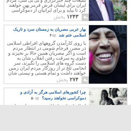
تبلیغات چند خبرگزاری و بی بی سی، مردم
ایران برای ایشان فرش قرمز پهن خواهند
کرد تا بیاید و برای ایرانیان از دموکراسی
اسلامی و حقوق بشر قرآنی سخن گوید.
۱۲۴۳
پخش
بهار عربی مصریان به زمستان سرد و تاریک
اسلامی ختم شد
۴
با روی کارآمدن گروههای افراطی اسلامی
در مصر، فرجام شومی در انتظار مردم
است و اگر مصریان همین حالا بر نخیزند و
جلوی به سرقت رفتن انقلاب شان به
دست گروه های اسلامی را نگیرند، سر
انجامی تلخ تر از روزگار مردم ایران زمین
خواهند داشت و تمام هستی و نیستی شان
توسط سردمداران حکومت اسلامی شان
۲۷۴
پخش
چپاول خواهد شد.
چرا کشورهای اسلامی هرگز به آزادی و
دموکراسی نخواهند رسید؟
۵۰
اسلام انسان ها را از دید تن و روان، عاجز
و ناتوان، بی تجربه و نادان، بی خرد و بی
ایمان می داند و به خود اجازه می دهد که
قیم انسان ها بوده و قافله سالار آنان برای
زندگی در این جهان، و جهان دیگر باشد.
اسلام به دنبال عبودیت و بندگی انسان