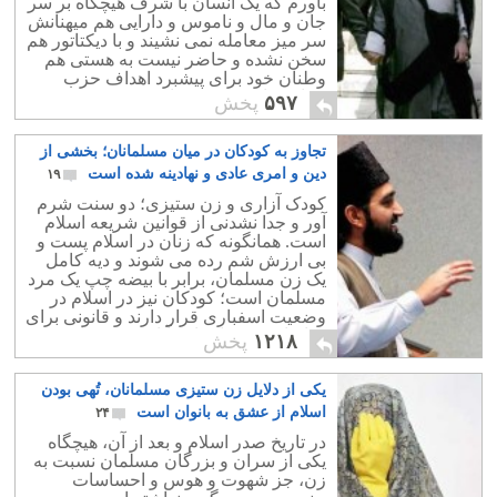
باورم که یک انسان با شرف هیچگاه بر سر
جان و مال و ناموس و دارایی هم میهنانش
سر میز معامله نمی نشیند و با دیکتاتور هم
سخن نشده و حاضر نیست به هستی هم
وطنان خود برای پیشبرد اهداف حزب
سیاسی اش چوب حراج بزند.
۵۹۷
پخش
تجاوز به کودکان در میان مسلمانان؛ بخشی از
دین و امری عادی و نهادینه شده است
۱۹
کودک آزاری و زن ستیزی؛ دو سنت شرم
آور و جدا نشدنی از قوانین شریعه اسلام
است. همانگونه که زنان در اسلام پست و
بی ارزش شم رده می شوند و دیه کامل
یک زن مسلمان، برابر با بیضه چپ یک مرد
مسلمان است؛ کودکان نیز در اسلام در
وضعیت اسفباری قرار دارند و قانونی برای
دفاع از حقوق انسانی آنان وجود ندارد.
۱۲۱۸
پخش
یکی از دلایل زن ستیزی مسلمانان، تُهی بودن
اسلام از عشق به بانوان است
۲۴
در تاریخ صدر اسلام و بعد از آن، هیچگاه
یکی از سران و بزرگان مسلمان نسبت به
زن، جز شهوت و هوس و احساسات