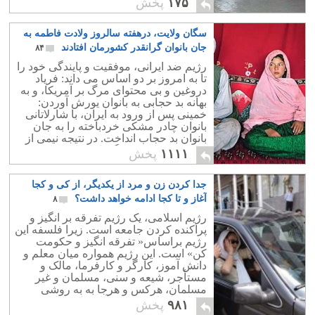
۱۷۵
پخش
بوده است.
سگان ولایت، درهفته سالروز ولادت فاطمه به
جان بانوان گرانقدر کشورمان افتادند
۸۴
رژیم ضد ایرانی، موفقیت و پایندگی خود را
تا به امروز بر دو اساس می داند: فریاد
دروغین و بی محتوای مرگ بر آمریکا، و به
بهانه بد حجابی به بانوان یورش آوردن:
خمینی پس از ورود به ایران، با شارلاتانی
بانوان چادر مشکی خردباخته را به جان
بانوان بد حجاب انداخت. در نتیجه نیمی از
جامعه معطل و سرگردان بماند،
۱۱۱۱
پخش
جدا کردن زن و مرد از یکدیگر، از کی و کجا
آغاز و تا کجا ادامه خواهد داشت؟
۸
رژیم اسلامی، یک رژیم تفرقه بر انگیز و
پراکنده کردن جامعه است. زیرا فلسفه این
رژیم براساس« تفرقه انگیز و حکومت
کن» است. این رژیم همواره میان معلم و
دانش آموز، کارگر و کارفرما، مالک و
مستأجر، شیعه و سنی، مسلمان و غیر
مسلمان، هرکس و هرجا به به روشی
شکاف ایجاد نموده، و آنان را به جان هم
۹۸۱
پخش
انداخته است.