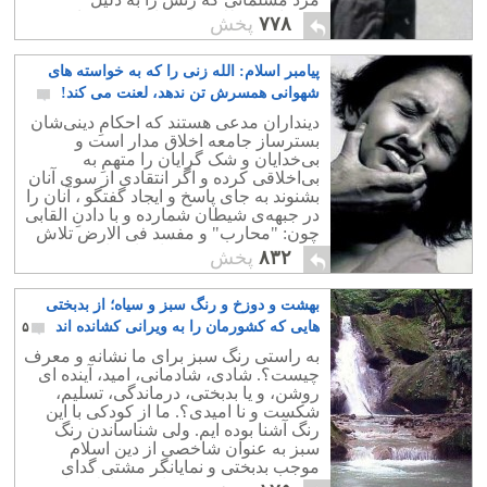
درخواست طلاق دادن با اسید سوزانده بود،
۷۷۸
پخش
صادر کردند
پیامبر اسلام: الله زنی را که به خواسته های
شهوانی همسرش تن ندهد، لعنت می کند!
۱۲
دینداران مدعی هستند که احکامِ دینی‌شان
بستر‌ساز جامعه‌ اخلاق‌ مدار است و
بی‌خدایان و شک گرایان را متهمِ به
بی‌اخلاقی‌ کرده و اگر انتقادی از سوی آنان
بشنوند به جای پاسخ و ایجاد گفتگو ، آنان را
در جبهه‌ی شیطان شمارده و با دادنِ القابی
چون: "محارب" و مفسد فی‌ الارض تلاش
بر سر به نیست کردن ایشان دارند.
۸۳۲
پخش
بهشت و دوزخ و رنگ سبز و سیاه؛ از بدبختی
هایی که کشورمان را به ویرانی کشانده اند
۵
به راستی رنگ سبز برای ما نشانه و معرف
چیست؟. شادی، شادمانی، امید، آینده ای
روشن، و یا بدبختی، درماندگی، تسلیم،
شکست و نا امیدی؟. ما از کودکی با این
رنگ آشنا بوده ایم. ولی شناساندن رنگ
سبز به عنوان شاخصی از دین اسلام
موجب بدبختی و نمایانگر مشتی گدای
کیسه دوز مفتخور به نام سید اولاد پیامبر