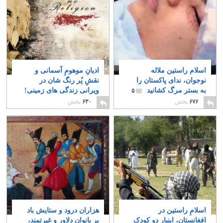
اسلام راستین ملاله
ادیانِ موهومِ آسمانی و
نوجوان، ندای پاکستان را
نقشِ پُر رنگ شان در
به بستر مرگ کشانید
ویرانی زندگی های زمینی!
۵
۴
۶۷۶
پخش
۶۳۰
پخش
اسلامِ راستین در
هزاران درود و ستایش باد
افغانستان، اینبار دو کودکِ
بر بانوان دلاور و غیرتمند،