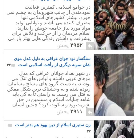
در جوامع اسلامی کمترین فعالیت
سودمندی از جانب شهروندان به چشم نمی
خورد، بیشتر کشورهای اسلامی تنها
مصرف کننده می باشند و توانایی تولید
مواد مورد نیاز جامعه خویش را ندارند.
اسلام مردمان را از حرکت و تلاش برای
پیشرفت و داشتن زندگی هایی بهتر باز می
دارد و مسلمانان فقط به بهشت موهوم
۲۹۵۲
پخش
الله مدینه راضی اند.
سنگسار نود جوان عراقی به دلیل مُدل موی
شان نمونه دیگری از رأفت اسلامی است
۴۳
در شهر بغداد جوانان عراقی که مدل
موهای غربی داشته و لباس های تنگ می
پوشند، به دست گروه های مسلح مسلمان
ربوده شده و به وحشتاک ترین شکل ممکن
به قتل می رسند. به راستی تا به کی باید
شاهد جنایات اسلام و مسلمین در حق
بشریت بود و سکوت کرد؟ چندین انسان
بیگناه دیگر باید قربانی قوانین وحشیانه
۲۹۱۱
پخش
اسلام شوند؟
زن ستیزی اسلام از دین یهود هم بدتر است
۲۷