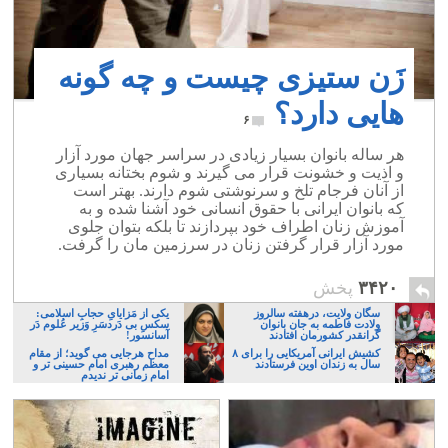
زَن ستیزی چیست و چه گونه
هایی دارد؟
۶
هر ساله بانوان بسیار زیادی در سراسر جهان مورد آزار
و اذیت و خشونت قرار می گیرند و شوم بختانه بسیاری
از آنان فرجام تلخ و سرنوشتی شوم دارند. بهتر است
که بانوان ایرانی با حقوق انسانی خود آشنا شده و به
آموزش زنان اطراف خود بپردازند تا بلکه بتوان جلوی
مورد آزار قرار گرفتن زنان در سرزمین مان را گرفت.
۳۴۲۰
پخش
سگان ولایت، درهفته سالروز
یکی از مَزایایِ حجابِ اسلامی:
ولادت فاطمه به جان بانوان
سکسِ بی دَردسَرِ وَزیر عُلوم دَر
گرانقدر کشورمان افتادند
آسانسور!
کشیش ایرانی آمریکایی را برای ۸
مداح هرجایی می گوید؛ از مقام
سال به زندان اوین فرستادند
معظم رهبری امام حسینی تر و
امام زمانی تر ندیدم