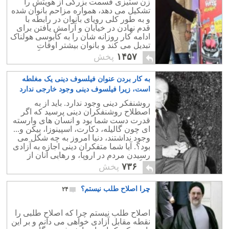
زن ستیزی قسمت بزرگی از هویتش را
تشکیل می دهد، همواره مزاحم بانوان شده
و به طور کلی رویای بانوان در رابطه با
قدم نهادن در خیابان و آرامش یافتن برای
ادامه کار روزانه شان را به کابوسی هولناک
تبدیل می کند و بانوان بیشتر اوقات
پشیمان و افسرده به خانه باز می گردند.
۱۴۵۷
پخش
به کار بردن عنوان فیلسوف دینی یک مغلطه
است، زیرا فیلسوف دینی وجود خارجی ندارد
۱۱
روشنفکر دینی وجود ندارد. باید از به
اصطلاح روشنفکران دینی پرسید که اگر
قدرت دست شما بود و انسان های وارسته
ای چون گالیله، دکارت، اسپینوزا، بِیکن و...
وجود نداشتند، دنیا امروز به چه شکل می
بود؟. آیا شما متفکران دینی اجازه به آزادی
رسیدن مردم در اروپا، و رهایی آنان از
چنگال استبداد دینی را می دادید؟.
۷۳۶
پخش
چرا اصلاح طلب نیستم؟
۲۴
اصلاح طلب نیستم چرا که اصلاح طلبی را
نقطه مقابل آزادی خواهی می دانم و بر این