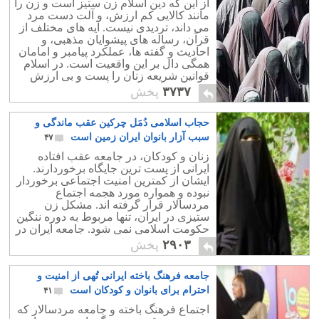
از این که دین اسلام زن ستیز است و زن را
مانند کالایی کم ارزش، و آلت دست مرد
می داند، تردیدی نیست. آیه های مختلف از
قرآن، رساله های پیشوایان مذهبی، و
احادیث و گفته ها، عملکرد پیامبر و امامان
همگی دال بر این واقعیت است. در اسلام
قوانین شریعه زنان را پست و بی ارزش
می خوانند و به ماهیت زن توهین می کنند.
۳۷۳۷
پخش
حجاب اسلامی دُمَل چرکین عقب ماندگی و
سبب آزار بانوان ایران زمین است
۴۷
زنان و کودکان، در جامعه عقب افتاده
ایرانی از پست ترین جایگاه برخوردارند.
ایشان از کمترین امنیت اجتماعی برخوردار
نبوده و همواره مورد هجمه اجتماع
مردسالار قرار گرفته اند. مشکل زن
ستیزی در ایران، تنها مربوط به دوره ننگین
حکومت اسلامی نمی شود. جامعه ایران در
امر زن ستیزی قدمتی تاریخی دارد.
۲۹۰۳
پخش
جامعه فرهنگ باخته ایرانی تُهی از امنیت و
احترام برای بانوان و کودکان است
۴۱
اجتماع فرهنگ باخته و جامعه مردسالار که