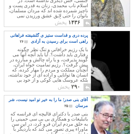
جنسی، حس دیگری نداشته است. در
اسلام ناب محمدی، زنان به قدری پست و
ناچیز شمرده شده اند که مردان مسلمان،
بانوان را حتی لایق عشق ورزیدن نمی
دانند؛ چرا که نگاه مردان مسلمان به هر
۱۴۳۶
پخش
زنی، نگاهی ابزاری است.
پرده دری و قداست ستیز ی گلشیفته فراهانی
راهی است برای رسیدن به آزادی
۲۶
با یک رژیم خرافاتی و تنگ نظر چگونه
رفتاری باید داشت؟. آیا باید آنچه آنها می
گویند پذیرفت، و یا راه چالش و مبارزه در
پیش گرفت؟. رژیم تمامیت خواه ایران،
آنچنان مملکت و مردم را مهار کرده، که
انسان ها توانایی و اراده ای از خود نداشته،
بلکه عروسک هایی کوکی و از خود بی
اختیار در دست رژیم قرار دارند.
۲۹۰
پخش
آقای بنی صدر؛ ما را به خیر تو امید نیست، شر
مرسان
۲۵
بنی صدر با دکترای قالیچه ای فرانسه که
باتبلیغات و همکاری بی بی سی خمینی را
به حلق مردم ایران فرو کرد، در این سن
ماوراء پیری تصور می کند که باردیگر با