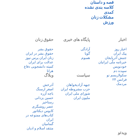
قصه و داستان
کلاسه بندی نشده
کمدی
مشکلات زنان
ورزش
اخبار
پایگاه های خبری
حقوق زنان
اخبار روز
آزادگی
حقوق بشر
پيک ايران
گویا
حقوق بشر در ایران
جنبش آذربایجان
همبوم
زنان ايران پرس نيوز
خبرنامه ملّی ایرانیان
عدالت برای ایران
خودنویس
کمیته دانشجویی دفاع
سپیده دم
هرانا
سیاست
وبلاگ
سکولاریسم نو
فرانس ۲۴
مردمک
جبهه آزادیخواهان
آذرخش
حزب مشروطه ایران
اصغر ارسنگ
شورای ملی ایران
باچه آزره
ملیون ایران
حسین یزدانی
رستاخیز
عضر روشنگری
کابوس دیکتاتور
کتاب‌های ممنوعه در
ایران
گمنامیان
منتقد اسلام و ادیان
ویدئو