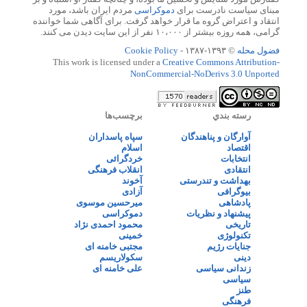
مبنای سیاست نادرست برای
دموکراسی
مردم ایران باشد، مورد
انتقاد و اعتراض گروه ما قرار خواهد گرفت. برای آگاهی شما خواننده
گرامی، همه روزه بیشتر از ۱۰،۰۰۰ نفر از این سایت دیدن می کنند.
فضول محله
© ۱۳۹۳-۱۳۸۷ -
Cookie Policy
This work is licensed under a
Creative Commons Attribution-
NonCommercial-NoDerivs 3.0 Unported
رسته بندي
برچسب‌ها
آوارگان و پناهندگان
سپاه پاسداران
اقتصاد
اسلام
انتخابات
خردگرائی
انتقادی
انقلاب فرهنگی
بهداشت و تندرستی
آخوند
بیوگرافی
آزادی
پادشاهی
میرحسین موسوی
پیشنهاد و نظریات
دموکراسی
تاریخی
محمود احمدی نژاد
تکنولوژی
خمینی
جنایات رژیم
مجتبی خامنه ای
دینی
سکولاریسم
زندانی سیاسی
علی خامنه ای
سیاسی
طنز
فرهنگی