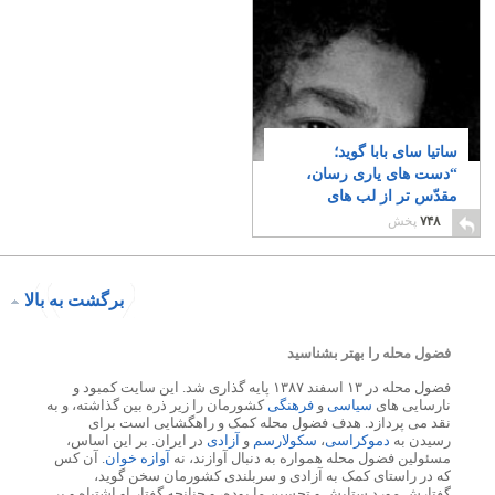
ساتیا سای بابا گوید؛
“دست های یاری رسان،
مقدّس تر از لب های
دعاگوی هستند”
۳۲
۷۴۸
پخش
برگشت به بالا
فضول محله را بهتر بشناسید
فضول محله در ۱۳ اسفند ۱۳۸۷ پایه گذاری شد. این سایت کمبود و
نارسایی های
سیاسی
و
فرهنگی
کشورمان را زیر ذره بین گذاشته، و به
نقد می پردازد. هدف فضول محله کمک و راهگشایی است برای
رسیدن به
دموکراسی
،
سکولارسم
و
آزادی
در ایران. بر این اساس،
مسئولین فضول محله همواره به دنبال آوازند، نه
آوازه خوان
. آن کس
که در راستای کمک به آزادی و سربلندی کشورمان سخن گوید،
گفتارش مورد ستایش و تحسین ما بوده، و چنانچه گفتار او اشتباه و بر