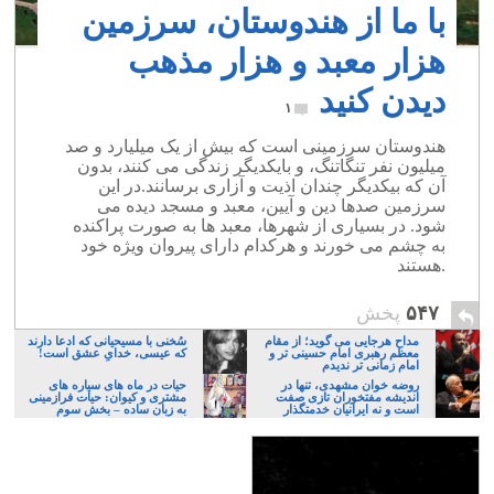
با ما از هندوستان، سرزمین
هزار معبد و هزار مذهب
دیدن کنید
۱
هندوستان سرزمینی است که بیش از یک میلیارد و صد
میلیون نفر تنگاتنگ، و بایکدیگر زندگی می کنند، بدون
آن که بیکدیگر چندان اذیت و آزاری برسانند.در این
سرزمین صدها دین و آیین، ‪ معبد و مسجد دیده می
شود. در بسیاری از شهرها، معبد ها به صورت پراکنده
به چشم می خورند و هرکدام دارای پیروان ویژه خود
هستند.
۵۴۷
پخش
مداح هرجایی می گوید؛ از مقام
سُخنی با مسیحیانی که ادعا دارند
معظم رهبری امام حسینی تر و
که عیسی، خدایِ عشق است!
امام زمانی تر ندیدم
روضه خوان مشهدی، تنها در
حیات در ماه های سیاره های
اندیشه مفتخوران تازی صفت
مشتری و کیوان: حیات فرازمینی
است و نه ایرانیان خدمتگذار
به زبان ساده – بخش سوم