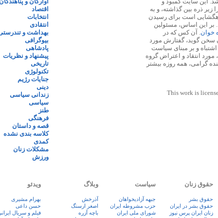
 ۱۳۸۷ پایه گذاری شد. این سایت کمبود و
آوارگان و پناهندگان
زیر ذره بین گذاشته، و به
اقتصاد
اهگشایی است برای رسیدن
انتخابات
. بر این اساس، مسئولین
انتقادی
ه خوان
. آن کس که در
بهداشت و تندرستی
 سخن گوید، گفتارش مورد
بیوگرافی
 اشتباه و بر مبنای سیاست
پادشاهی
مورد انتقاد و اعتراض گروه
پیشنهاد و نظریات
نده گرامی، همه روزه بیشتر
تاریخی
تکنولوژی
جنایات رژیم
دینی
This work is licens
زندانی سیاسی
سیاسی
طنز
فرهنگی
قصه و داستان
کلاسه بندی نشده
کمدی
مشکلات زنان
ورزش
حقوق زنان
سیاست
وبلاگ
ویدئو
حقوق بشر
جبهه آزادیخواهان
آذرخش
بهرام مشیری
حقوق بشر در ایران
حزب مشروطه ایران
اصغر ارسنگ
حسن داعی
زنان ايران پرس نيوز
شورای ملی ایران
باچه آزره
فيلم و سريال ايران