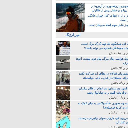
یری پروفسوری از آریزونا از
زیبا و درخشان پیش از طالبان
 آرام تنها در کنار حیوان خانگی
ر است
ز عامل مهم ایجاد سرطان است
امیر ارژنگ
ه ای، همانگونه که توبه گرگ مرگ است،
ات همیشگی شماچه می تواند باشد؟!
ط هواپیما، پیام مرگ، پیام نوید بهشت آخوند
ران
 کشورمان فعالانه در تظاهرات شرکت نکنند
رانی همچنان در قدرت باقی خواهدماند
 اسیر ودربندمان، سرانجام از ظلم بیکران
نژاد بجان آمده و به خبابانها ریختند
خامنه ای، به چه مجوزی ۸۰ آمبولانس به جای کمک به
ن به کربلا فرستادی؟
 برروی کوه باروتی سوار، وکبریتی دردست
ر کنار آن