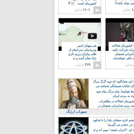
۴
ی تواند باشد؟!
کشورمان است
۱
پخش
۱۱۰۱
پخش
ن کشورمان فعالانه
هم میهنان اسیر
رات شرکت نکنند
ودربندمان، سرانجام از
ایرانی همچنان
ظلم بیکران رژیم تازی
 باقی خواهدماند
نژاد بجان آمده و به
۸
خبابانها ریختند
پخش
۲۱۹
پخش
ه ای، همانگونه که توبه گرگ مرگ
ی جنایات همیشگی شماچه می
!
 هواپیما، پیام مرگ، پیام نوید
د به مردم ایران
کشورمان فعالانه در تظاهرات
د رژیم ضدایرانی همچنان در
 خواهدماند
سهراب ارژنگ
م تازی صفتان، یلدا را با شکوهِ
 تر، جشن می گیریم!
 ای "اَعراب شیعه" مهم اند و نَه