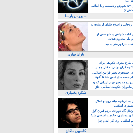
یرانی!
رویداد سال ۵۷؛ شورش و دَسیسه و یا انقلابی
خش ۲)
سیروس پارسا
روحانی و اصلاح طلبان از پشت به
ی گناه ، شجاعی و حاج صفی از
یم ملی محروم شدند.
ست نژادپرستی بدهید!
باران بهاری
طرح مخوف حکومتی برای
جه گران دولتی به قتل و جنایت
در جستجوی تغییر قوانین اسلامی،
ام جمعه مدل لباس شنا تا آخوند
مجنسگرا!
رونده دو دختر جوان ایرانی که به
 ماموران حکومت اسلامی، حلق
شکوه بختیاری
 به تاریخچه میانه روی و اصلاح
مهوری اسلامی
وتبال گًل خوردند، مردم ایران گول
ا برنده بازی، حکومت اسلامی شد!
م اسلامی روی کار آمد و چرا
؟!
کاسپین ماکان