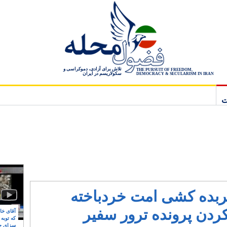
تلاش برای آزادی، دموکراسی و
THE PURSUIT OF FREEDOM,
سکولاریسم در ایران
DEMOCRACY & SECULARISM IN IRAN
ت
عربده کشی امت خردباخته
ردن پرونده ترور سفیر
آقای خام
که توبه
سزای ج