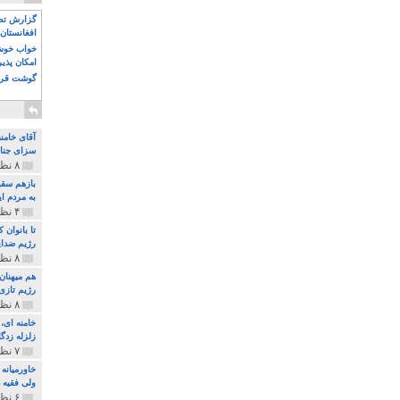
گزارش تصو
افغانستان 
خواب خوش و
امکان پذی
گوشت قرم
آقای خامن
سزای جنای
۸ نظر و ۱۸۰ پخش
بازهم سقو
به مردم ای
۴ نظر و ۹۷ پخش
تا بانوان
رژیم ضدای
۸ نظر و ۸۹ پخش
هم میهنان
رژیم تازی 
۸ نظر و ۲۱۹ پخش
زلزله زدگا
۷ نظر و ۲۱۰ پخش
خاورمیانه
ولی فقیه د
۶ نظر و ۱۵۷ پخش