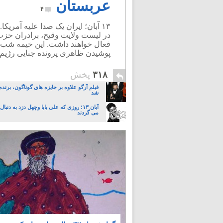
عربستان
۴
۱۳ آبان؛ ایران یک صدا علیه آمریک
در لیست ولایت وقیح، برادران حزب
فعال خواهند داشت. این خیمه شب ب
پوشیدن ظاهری پرونده جنایی رژیم
۳۱۸
پخش
فیلم آرگو علاوه بر جایزه های گوناگون، برنده
شد
آبان ۱۳؛ روزی که علی بابا وچهل دزد به د
می گردند