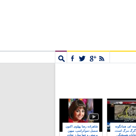
مشترک
جستجو
نه ای، همانگونه
شاهزاده رضا پهلوی اکنون
 گرگ مرگ است،
سمبل دموکراسی، میهن
نایات همیشگی
پرستی و تنها مبارز نجات