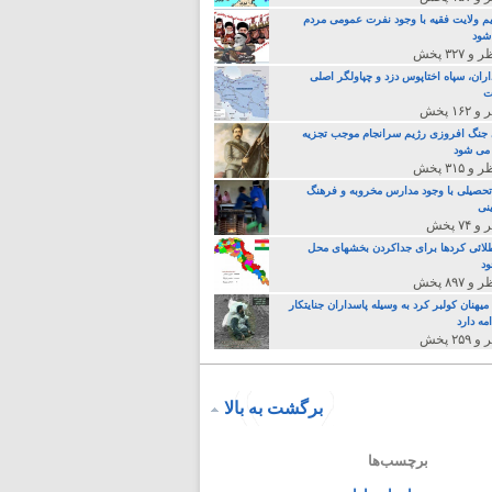
م ولایت فقیه با وجود نفرت عمومی مردم
 شود
اران، سپاه اختاپوس دزد و چپاولگر اصلی
ت
جنگ افروزی رژیم سرانجام موجب تجزیه
می شود
تحصیلی با وجود مدارس مخروبه و فرهنگ
نی
لائی کردها برای جداکردن بخشهای محل
د
یهنان کولبر کرد به وسیله پاسداران جنایتکار
مه دارد
برگشت به بالا
برچسب‌ها