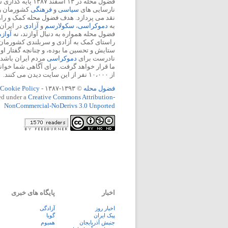
فضول محله در ۱۳ اسفند
نارسایی های
سیاسی
و
فرهنگی
کشورمان را 
نقد می پردازد. هدف فضول محله کمک و ر
به
دموکراسی
،
سکولارسم
و
آزادی
در ایران
فضول محله همواره به دنبال آوازند، نه
آواز
راستای کمک به آزادی و سربلندی کشورمان
ستایش و تحسین ما بوده، و چنانچه گفتار او
نادرست برای
دموکراسی
مردم ایران باشد، 
ما قرار خواهد گرفت. برای آگاهی شما خوان
از ۱۰،۰۰۰ نفر از این سایت دیدن می کنند.
فضول محله
© ۱۳۹۳-۱۳۸۷ -
Cookie Policy
ed under a
Creative Commons Attribution-
NonCommercial-NoDerivs 3.0 Unported
اخبار
پایگاه های خبری
اخبار روز
آزادگی
پيک ايران
گویا
جنبش آذربایجان
همبوم