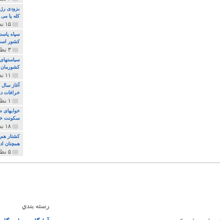
بزودی رژی
کله پا می
۱۵ نظر و ۳۲۷ پخش
سپاه پاسد
کشور اس
۳ نظر و ۱۶۲ پخش
سیاستهای 
کشورمان 
۱۱ نظر و ۳۱۵ پخش
آغاز سال 
خرافات دی
۱ نظر و ۷۴ پخش
خوابهای ط
سکونت خو
۱۸ نظر و ۸۹۷ پخش
کشتار هم م
همچنان ادا
۵ نظر و ۲۵۹ پخش
رسته بندي