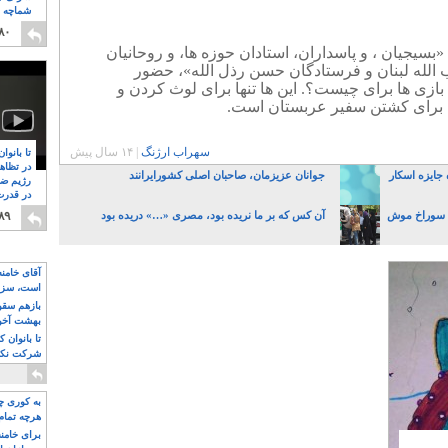
شماچه م
۸
۸۰
ا. «بسیجیان ، و پاسداران، استادان حوزه ها، و روحانیان
 الله لبنان و فرستادگان حسن رذل الله»، حضور
ازی ها برای چیست؟. این ها تنها برای لوث کردن و
 برای کشتن سفیر عربستان است.
سهراب ارژنگ
|
۱۴ سال پیش
تا بانوا
در تظاه
 جایزه اسکار
جوانان عزیزمان، صاحبان اصلی کشورایرانند
رژیم ضد
در قدرت
۸
نبال سوراخ موش
آن کس که بر ما نریده بود، مصری «…» دریده بود
۸۹
آقای خامن
است، سزا
تواند باشد؟
بازهم سقوط
بهشت آخون
تا بانوان 
شرکت نکنن
قدرت باقی
به کوری چش
هرچه تمام
برای خامنه