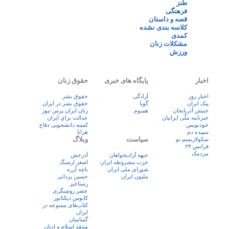
طنز
فرهنگی
قصه و داستان
کلاسه بندی نشده
کمدی
مشکلات زنان
ورزش
اخبار
پایگاه های خبری
حقوق زنان
اخبار روز
آزادگی
حقوق بشر
پيک ايران
گویا
حقوق بشر در ایران
جنبش آذربایجان
همبوم
زنان ايران پرس نيوز
خبرنامه ملّی ایرانیان
عدالت برای ایران
خودنویس
کمیته دانشجویی دفاع
سپیده دم
هرانا
سیاست
وبلاگ
سکولاریسم نو
فرانس ۲۴
مردمک
جبهه آزادیخواهان
آذرخش
حزب مشروطه ایران
اصغر ارسنگ
شورای ملی ایران
باچه آزره
ملیون ایران
حسین یزدانی
رستاخیز
عضر روشنگری
کابوس دیکتاتور
کتاب‌های ممنوعه در
ایران
گمنامیان
منتقد اسلام و ادیان