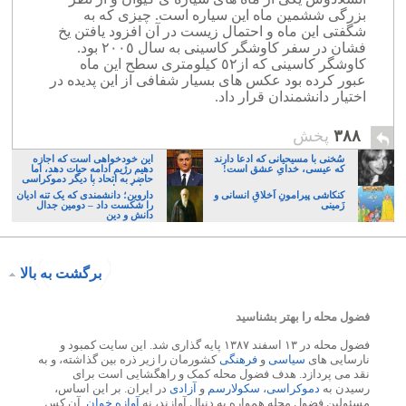
بزرگی ششمین ماه این سیاره است. چیزی که به
شگفتی این ماه و احتمال زیست در آن افزود یافتن یخ
فشان در سفر کاوشگر کاسینی به سال ٢٠٠٥ بود.
کاوشگر کاسینی که از٥٢ کیلومتری سطح این ماه
عبور کرده بود عکس های بسیار شفافی از این پدیده در
اختیار دانشمندان قرار داد.
۳۸۸
پخش
سُخنی با مسیحیانی که ادعا دارند
این خودخواهی است که اجازه
که عیسی، خدایِ عشق است!
دهیم رژیم ادامه حیات دهد، اما
حاضر به اتحاد با دیگر دموکراسی
خواهان نباشیم!
کنکاشی پیرامونِ اَخلاقِ انسانی و
داروین؛ دانشمندی که یک تنه ادیان
زَمینی
را شکست داد – دومین جدال
دانش و دین
برگشت به بالا
فضول محله را بهتر بشناسید
فضول محله در ۱۳ اسفند ۱۳۸۷ پایه گذاری شد. این سایت کمبود و
نارسایی های
سیاسی
و
فرهنگی
کشورمان را زیر ذره بین گذاشته، و به
نقد می پردازد. هدف فضول محله کمک و راهگشایی است برای
رسیدن به
دموکراسی
،
سکولارسم
و
آزادی
در ایران. بر این اساس،
مسئولین فضول محله همواره به دنبال آوازند، نه
آوازه خوان
. آن کس