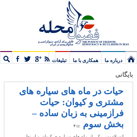
تلاش برای آزادی، دموکراسی و
THE PURSUIT OF FREEDOM,
سکولاریسم در ایران
DEMOCRACY & SECULARISM IN IRAN
درباره ما
همکاری با ما
تبلیغات
نخستین
مشترک
جستج
بایگانی
برگ
حیات در ماه های سیاره های
مشتری و کیوان: حیات
فرازمینی به زبان ساده –
بخش سوم
۴
انسلادوس یکی از ماه های سیاره ی کیوان و از نظر