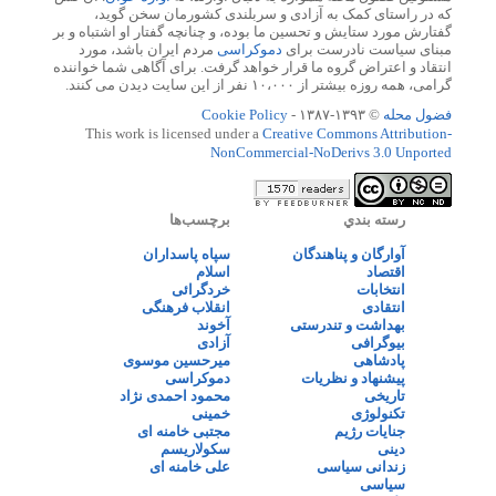
که در راستای کمک به آزادی و سربلندی کشورمان سخن گوید،
گفتارش مورد ستایش و تحسین ما بوده، و چنانچه گفتار او اشتباه و بر
مبنای سیاست نادرست برای
دموکراسی
مردم ایران باشد، مورد
انتقاد و اعتراض گروه ما قرار خواهد گرفت. برای آگاهی شما خواننده
گرامی، همه روزه بیشتر از ۱۰،۰۰۰ نفر از این سایت دیدن می کنند.
فضول محله
© ۱۳۹۳-۱۳۸۷ -
Cookie Policy
This work is licensed under a
Creative Commons Attribution-
NonCommercial-NoDerivs 3.0 Unported
رسته بندي
برچسب‌ها
آوارگان و پناهندگان
سپاه پاسداران
اقتصاد
اسلام
انتخابات
خردگرائی
انتقادی
انقلاب فرهنگی
بهداشت و تندرستی
آخوند
بیوگرافی
آزادی
پادشاهی
میرحسین موسوی
پیشنهاد و نظریات
دموکراسی
تاریخی
محمود احمدی نژاد
تکنولوژی
خمینی
جنایات رژیم
مجتبی خامنه ای
دینی
سکولاریسم
زندانی سیاسی
علی خامنه ای
سیاسی