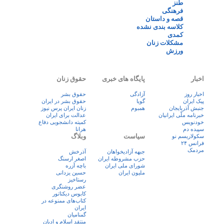
طنز
فرهنگی
قصه و داستان
کلاسه بندی نشده
کمدی
مشکلات زنان
ورزش
اخبار
پایگاه های خبری
حقوق زنان
اخبار روز
آزادگی
حقوق بشر
پيک ايران
گویا
حقوق بشر در ایران
جنبش آذربایجان
همبوم
زنان ايران پرس نيوز
خبرنامه ملّی ایرانیان
عدالت برای ایران
خودنویس
کمیته دانشجویی دفاع
سپیده دم
هرانا
سیاست
وبلاگ
سکولاریسم نو
فرانس ۲۴
مردمک
جبهه آزادیخواهان
آذرخش
حزب مشروطه ایران
اصغر ارسنگ
شورای ملی ایران
باچه آزره
ملیون ایران
حسین یزدانی
رستاخیز
عضر روشنگری
کابوس دیکتاتور
کتاب‌های ممنوعه در
ایران
گمنامیان
منتقد اسلام و ادیان