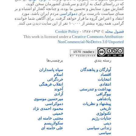
که در راستای کمک به آزادی و سربلندی کشورمان سخن گوید،
گفتارش مورد ستایش و تحسین ما بوده، و چنانچه گفتار او اشتباه و بر
مبنای سیاست نادرست برای
دموکراسی
مردم ایران باشد، مورد
انتقاد و اعتراض گروه ما قرار خواهد گرفت. برای آگاهی شما خواننده
گرامی، همه روزه بیشتر از ۱۰،۰۰۰ نفر از این سایت دیدن می کنند.
فضول محله
© ۱۳۹۳-۱۳۸۷ -
Cookie Policy
This work is licensed under a
Creative Commons Attribution-
NonCommercial-NoDerivs 3.0 Unported
رسته بندي
برچسب‌ها
آوارگان و پناهندگان
سپاه پاسداران
اقتصاد
اسلام
انتخابات
خردگرائی
انتقادی
انقلاب فرهنگی
بهداشت و تندرستی
آخوند
بیوگرافی
آزادی
پادشاهی
میرحسین موسوی
پیشنهاد و نظریات
دموکراسی
تاریخی
محمود احمدی نژاد
تکنولوژی
خمینی
جنایات رژیم
مجتبی خامنه ای
دینی
سکولاریسم
زندانی سیاسی
علی خامنه ای
سیاسی