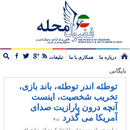
تلاش برای آزادی، دموکراسی و
THE PURSUIT OF FREEDOM,
سکولاریسم در ایران
DEMOCRACY & SECULARISM IN IRAN
درباره ما
همکاری با ما
تبلیغات
نخستین
مشترک
جستج
بایگانی
برگ
توطئه اندر توطئه، باند بازی،
تخریب شخصیت، اینست
آنچه درون پارازیت صدای
آمریکا می گذرد
۳
سایت «سیاه مست» از ما انتقاد کرده که به انحراف