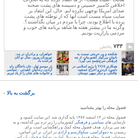
اخلاقی کامبیز حسینی و دسیسه های پشت صحنه
صدای آمریکا توجهی نکرده ایم. حال، این انتقاد بر
سایت سیاه مست است آنها که از توطئه های پشت
پرده با اطلاع بودند، چرا با مردم در میان نگذاشتند؟.
وگرنه ما در بیشتر هفته ها شاهد برنامه های خوب و
مردمی پارازیت بودیم.
۷۳۳
پخش
شکنجه و بی حرمتی نسبت به
خواهران، و برادران در بند،
بانوان بزرگوار کشورمان، از چه
نوروزتان پیروز، سال نو اتان
فرهنگی سرچشمه می گیرد؛
فرخنده باد
ایرانی، و یا تازیان؟
‎همکاری VOA با رژیم اسلامی در
دَر موسمِ بَهار، جان باختگانِ راهِ
دلسرد کردن و اخراج جمشید
آزادی، زندانیانِ عَقیدتی – سیاسی
چالنگی، و دیگر میهن دوستان
و خانواده های شان را از یاد نَبریم
برگشت به بالا
فضول محله را بهتر بشناسید
فضول محله در ۱۳ اسفند ۱۳۸۷ پایه گذاری شد. این سایت کمبود و
نارسایی های
سیاسی
و
فرهنگی
کشورمان را زیر ذره بین گذاشته، و به
نقد می پردازد. هدف فضول محله کمک و راهگشایی است برای
رسیدن به
دموکراسی
،
سکولارسم
و
آزادی
در ایران. بر این اساس،
مسئولین فضول محله همواره به دنبال آوازند، نه
آوازه خوان
. آن کس