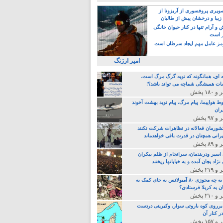
یری پروفسوری از آریزونا از
زیبا و درخشان پیش از طالبان
 آرام تنها در کنار حیوان خانگی
ر است
ز عامل مهم ایجاد سرطان است
امیر ارژنگ
ه ای، همانگونه که توبه گرگ مرگ است،
ات همیشگی شماچه می تواند باشد؟!
ط هواپیما، پیام مرگ، پیام نوید بهشت آخوند
ران
 کشورمان فعالانه در تظاهرات شرکت نکنند
رانی همچنان در قدرت باقی خواهدماند
 اسیر ودربندمان، سرانجام از ظلم بیکران
نژاد بجان آمده و به خبابانها ریختند
خامنه ای، به چه مجوزی ۸۰ آمبولانس به جای کمک به
ن به کربلا فرستادی؟
 برروی کوه باروتی سوار، وکبریتی دردست
ر کنار آن