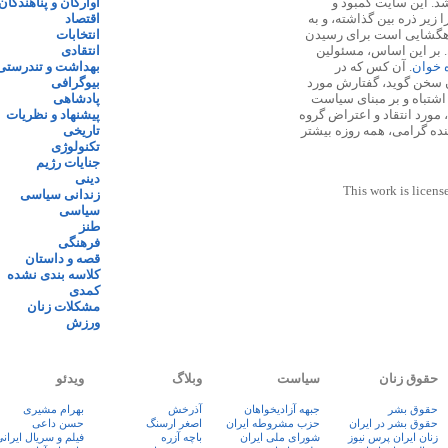
 ۱۳۸۷ پایه گذاری شد. این سایت کمبود و
آوارگان و پناهندگان
زیر ذره بین گذاشته، و به
اقتصاد
اهگشایی است برای رسیدن
انتخابات
. بر این اساس، مسئولین
انتقادی
ه خوان
. آن کس که در
بهداشت و تندرستی
 سخن گوید، گفتارش مورد
بیوگرافی
 اشتباه و بر مبنای سیاست
پادشاهی
مورد انتقاد و اعتراض گروه
پیشنهاد و نظریات
نده گرامی، همه روزه بیشتر
تاریخی
تکنولوژی
جنایات رژیم
دینی
This work is licens
زندانی سیاسی
سیاسی
طنز
فرهنگی
قصه و داستان
کلاسه بندی نشده
کمدی
مشکلات زنان
ورزش
حقوق زنان
سیاست
وبلاگ
ویدئو
حقوق بشر
جبهه آزادیخواهان
آذرخش
بهرام مشیری
حقوق بشر در ایران
حزب مشروطه ایران
اصغر ارسنگ
حسن داعی
زنان ايران پرس نيوز
شورای ملی ایران
باچه آزره
فيلم و سريال ايران