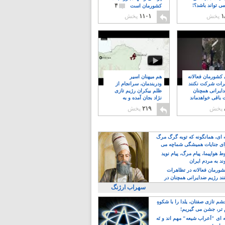
۴
ی تواند باشد؟!
کشورمان است
۱
پخش
۱۱۰۱
پخش
ن کشورمان فعالانه
هم میهنان اسیر
رات شرکت نکنند
ودربندمان، سرانجام از
ایرانی همچنان
ظلم بیکران رژیم تازی
 باقی خواهدماند
نژاد بجان آمده و به
۸
خبابانها ریختند
پخش
۲۱۹
پخش
ه ای، همانگونه که توبه گرگ مرگ
ی جنایات همیشگی شماچه می
!
 هواپیما، پیام مرگ، پیام نوید
د به مردم ایران
کشورمان فعالانه در تظاهرات
د رژیم ضدایرانی همچنان در
 خواهدماند
سهراب ارژنگ
م تازی صفتان، یلدا را با شکوهِ
 تر، جشن می گیریم!
 ای "اَعراب شیعه" مهم اند و نَه