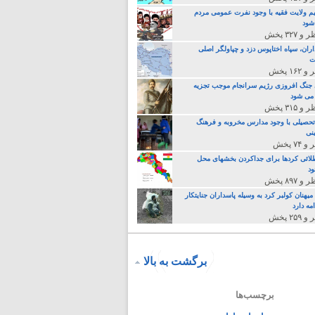
م ولایت فقیه با وجود نفرت عمومی مردم
 شود
اران، سپاه اختاپوس دزد و چپاولگر اصلی
ت
جنگ افروزی رژیم سرانجام موجب تجزیه
می شود
تحصیلی با وجود مدارس مخروبه و فرهنگ
نی
لائی کردها برای جداکردن بخشهای محل
د
یهنان کولبر کرد به وسیله پاسداران جنایتکار
مه دارد
برگشت به بالا
برچسب‌ها