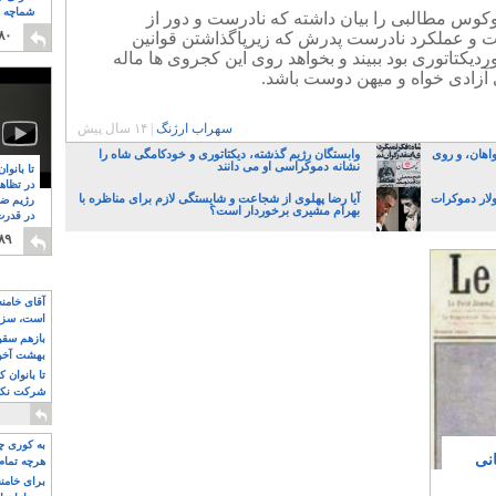
شماچه م
وکوس مطالبی را بیان داشته که نادرست و دور از
۸
۸۰
ات و عملکرد نادرست پدرش که زیرپاگذاشتن قوانین
کتاتوری بود ببیند و بخواهد روی این کجروی ها ماله
 آزادی خواه و میهن دوست باشد.
سهراب ارژنگ
|
۱۴ سال پیش
 خواهان، و روی
وابستگان رژیم گذشته، دیکتاتوری و خودکامگی شاه را
نشانه دموکراسی او می دانند
تا بانوا
در تظاه
لار دموکرات
آیا رضا پهلوی از شجاعت و شایستگی لازم برای مناظره با
رژیم ضد
بهرام مشیری برخوردار است؟
در قدرت
۸
۸۹
آقای خامن
است، سزا
تواند باشد؟
بازهم سقوط
بهشت آخون
تا بانوان 
شرکت نکنن
قدرت باقی
به کوری چش
نی
هرچه تمام
برای خامنه