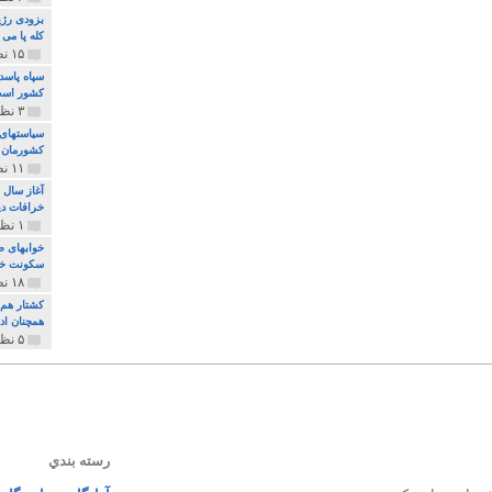
بزودی رژی
کله پا می
۱۵ نظر و ۳۲۷ پخش
سپاه پاسد
کشور اس
۳ نظر و ۱۶۲ پخش
سیاستهای 
کشورمان 
۱۱ نظر و ۳۱۵ پخش
آغاز سال 
خرافات دی
۱ نظر و ۷۴ پخش
خوابهای ط
سکونت خو
۱۸ نظر و ۸۹۷ پخش
کشتار هم م
همچنان ادا
۵ نظر و ۲۵۹ پخش
رسته بندي