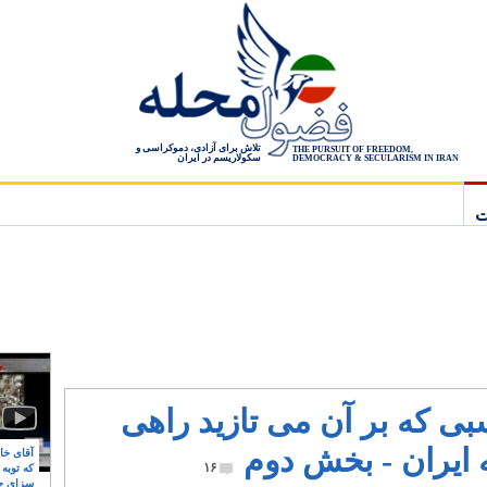
تلاش برای آزادی، دموکراسی و
THE PURSUIT OF FREEDOM,
سکولاریسم در ایران
DEMOCRACY & SECULARISM IN IRAN
ت
ی که بر آن می تازید راهی
- بخش دوم
آقای خام
۱۶
که توبه
سزای ج