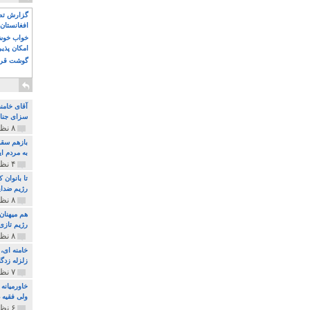
گزارش تصو
افغانستان 
خواب خوش و
امکان پذی
گوشت قرم
آقای خامن
سزای جنای
۸ نظر و ۱۸۰ پخش
بازهم سقو
به مردم ای
۴ نظر و ۹۷ پخش
تا بانوان
رژیم ضدای
۸ نظر و ۸۹ پخش
هم میهنان
رژیم تازی 
۸ نظر و ۲۱۹ پخش
زلزله زدگا
۷ نظر و ۲۱۰ پخش
خاورمیانه
ولی فقیه د
۶ نظر و ۱۵۷ پخش