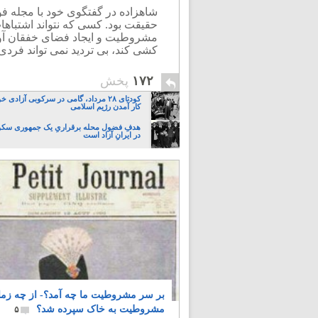
شاهزاده در گفتگوی خود با مجله ف
حقیقت بود. کسی که نتواند اشتباه
مشروطیت و ایجاد فضای خفقان آوردی
کشی کند، بی تردید نمی تواند فردی
۱۷۲
پخش
کودتای ۲۸ مرداد، گامی در سرکوبی آزادی
کار آمدن رژیم اسلامی
هدفِ فضول محله برقراریِ یک جمهوری سکو
در ایرانِ آزاد است
بر سر مشروطیت ما چه آمد؟- از چه زما
مشروطیت به خاک سپرده شد؟
۵