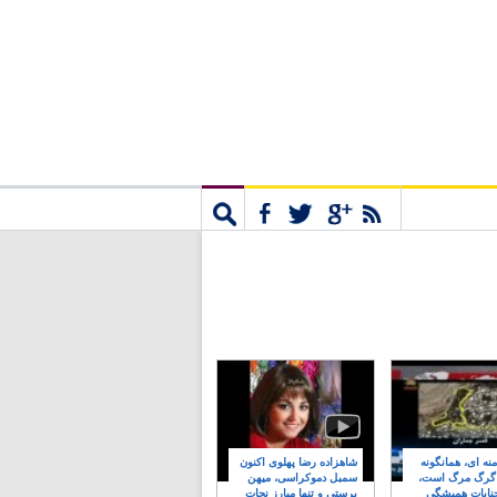
مشترک
جستجو
نه ای، همانگونه
شاهزاده رضا پهلوی اکنون
 گرگ مرگ است،
سمبل دموکراسی، میهن
نایات همیشگی
پرستی و تنها مبارز نجات