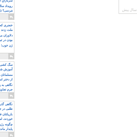
سربازانِ ا
مَردمی؟ (بَ
خنجری که 
ملت زدند
دلاوران ب
بودن در ت
ژن خوب! ت
سگ کشی، 
آموزش شکن
بیشتر
مسلمانان 
از دختر ام
مسلمان ه
نگاهی به پ
جرم تجاوز
آویز شدند!
نگاهی گذرا
طلبی در ج
بازیکنان ف
خوردند، ام
چگونه رژی
پایدار ماند