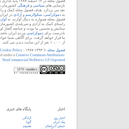
فضول محله در ۱۳ اسفند
نارسایی های
سیاسی
و
فرهنگی
کشورمان را 
نقد می پردازد. هدف فضول محله کمک و ر
به
دموکراسی
،
سکولارسم
و
آزادی
در ایران
فضول محله همواره به دنبال آوازند، نه
آواز
راستای کمک به آزادی و سربلندی کشورمان
ستایش و تحسین ما بوده، و چنانچه گفتار او
نادرست برای
دموکراسی
مردم ایران باشد، 
ما قرار خواهد گرفت. برای آگاهی شما خوان
از ۱۰،۰۰۰ نفر از این سایت دیدن می کنند.
فضول محله
© ۱۳۹۳-۱۳۸۷ -
Cookie Policy
ed under a
Creative Commons Attribution-
NonCommercial-NoDerivs 3.0 Unported
اخبار
پایگاه های خبری
اخبار روز
آزادگی
پيک ايران
گویا
جنبش آذربایجان
همبوم