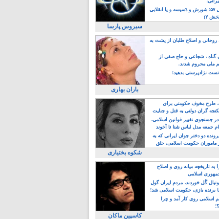
یرانی!
رویداد سال ۵۷؛ شورش و دَسیسه و یا انقلابی
خش ۲)
سیروس پارسا
روحانی و اصلاح طلبان از پشت به
ی گناه ، شجاعی و حاج صفی از
یم ملی محروم شدند.
ست نژادپرستی بدهید!
باران بهاری
طرح مخوف حکومتی برای
جه گران دولتی به قتل و جنایت
در جستجوی تغییر قوانین اسلامی،
ام جمعه مدل لباس شنا تا آخوند
مجنسگرا!
رونده دو دختر جوان ایرانی که به
 ماموران حکومت اسلامی، حلق
شکوه بختیاری
 به تاریخچه میانه روی و اصلاح
مهوری اسلامی
وتبال گًل خوردند، مردم ایران گول
ا برنده بازی، حکومت اسلامی شد!
م اسلامی روی کار آمد و چرا
؟!
کاسپین ماکان