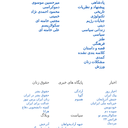
پادشاهی
میرحسین موسوی
پیشنهاد و نظریات
دموکراسی
تاریخی
محمود احمدی نژاد
تکنولوژی
خمینی
جنایات رژیم
مجتبی خامنه ای
دینی
سکولاریسم
زندانی سیاسی
علی خامنه ای
سیاسی
طنز
فرهنگی
قصه و داستان
کلاسه بندی نشده
کمدی
مشکلات زنان
ورزش
اخبار
پایگاه های خبری
حقوق زنان
اخبار روز
آزادگی
حقوق بشر
پيک ايران
گویا
حقوق بشر در ایران
جنبش آذربایجان
همبوم
زنان ايران پرس نيوز
خبرنامه ملّی ایرانیان
عدالت برای ایران
خودنویس
کمیته دانشجویی دفاع
سپیده دم
هرانا
سیاست
وبلاگ
سکولاریسم نو
فرانس ۲۴
مردمک
جبهه آزادیخواهان
آذرخش
حزب مشروطه ایران
اصغر ارسنگ