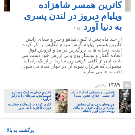
کاترین همسر شاهزاده
ویلیام دیروز در لندن پسری
به دنیا آورد
۱
از چند ماه پیش تا کنون هیاهو و سر و صدای زایش
کاترین همسر ویلیام گوش مردم انگلیس را کر کرده
است. رسانه ها به بزرگترین درآمد و فروش فوق
العاده گفتار و نوشتار پوچ و بی ارزش خود دست می
یابند، آنان از کاهی کوهی می سازند، و از یک زایمان
معمولی که هزاران نمونه آن در جهان دیده می شود،
افسانه ها می سازند.
۱۴۸۹
پخش
سُخنی با مسیحیانی که ادعا دارند
دُختری جوان به کمک دوستانِ
که عیسی، خدایِ عشق است!
فیسبوکش، سرطان را به زانو
درآورد!
چاپلوسان و مزدوران مجلس،
گذری کوتاه بر فرهنگ و سیاست
نوکری و بردگی خود را به ملای
دوران قاجاریه تا به امروز
روضه خوان ابراز داشتند
برگشت به بالا