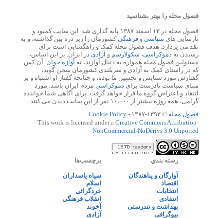
فضول محله را بهتر بشناسید
فضول محله در ۱۳ اسفند ۱۳۸۷ پایه گذاری شد. این سایت کمبود و
نارسایی های
سیاسی
و
فرهنگی
کشورمان را زیر ذره بین گذاشته، و به
نقد می پردازد. هدف فضول محله کمک و راهگشایی است برای
رسیدن به
دموکراسی
،
سکولارسم
و
آزادی
در ایران. بر این اساس،
مسئولین فضول محله همواره به دنبال آوازند، نه
آوازه خوان
. آن کس
که در راستای کمک به آزادی و سربلندی کشورمان سخن گوید،
گفتارش مورد ستایش و تحسین ما بوده، و چنانچه گفتار او اشتباه و بر
مبنای سیاست نادرست برای
دموکراسی
مردم ایران باشد، مورد
انتقاد و اعتراض گروه ما قرار خواهد گرفت. برای آگاهی شما خواننده
گرامی، همه روزه بیشتر از ۱۰،۰۰۰ نفر از این سایت دیدن می کنند.
فضول محله
© ۱۳۹۳-۱۳۸۷ -
Cookie Policy
This work is licensed under a
Creative Commons Attribution-
NonCommercial-NoDerivs 3.0 Unported
رسته بندي
برچسب‌ها
آوارگان و پناهندگان
سپاه پاسداران
اقتصاد
اسلام
انتخابات
خردگرائی
انتقادی
انقلاب فرهنگی
بهداشت و تندرستی
آخوند
بیوگرافی
آزادی