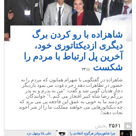
شاهزاده با رو کردن برگ
دیگری ازدیکتاتوری خود،
آخرین پل ارتباط با مردم را
شکست
۲۳
شاهزاده در گفتگویی با شهرام همایون که مردم را به
حضور در تظاهرات دهه زجر دعوت می نمود باردیگر
دچار هذیان گویی شد و گفت: "من به پدرم و به پدر
بزرگم رضا شاه کبیر افتخار می کنم..!" خوانندگان
خردمند ما به خوبی به عمق این فاجعه پی می برند که
چه دیکتاتورهایی می خواهند مملکت ما را از شر آخوند
نجات دهند!.
۲۵۶۱
پخش
چرا شاهپرستان هرگونه انتقادی را
علی بابا وچهل دزد