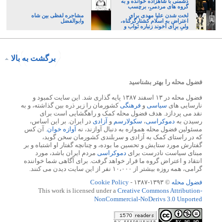
دشمنی با شاهزاده خوانده و به
گروه های مردمی، برچسب
مزدوری می زنند؟
لخت شدن علیا مهدی برای
مشاجره لفظی بین شاه
اعتراض به اسلام کشتارگرگناه،
وابوالفضل
ولی برای آخوند زنباره ثواب و
تبرک است
برگشت به بالا
فضول محله را بهتر بشناسید
فضول محله در ۱۳ اسفند ۱۳۸۷ پایه گذاری شد. این سایت کمبود و
نارسایی های
سیاسی
و
فرهنگی
کشورمان را زیر ذره بین گذاشته، و به
نقد می پردازد. هدف فضول محله کمک و راهگشایی است برای
رسیدن به
دموکراسی
،
سکولارسم
و
آزادی
در ایران. بر این اساس،
مسئولین فضول محله همواره به دنبال آوازند، نه
آوازه خوان
. آن کس
که در راستای کمک به آزادی و سربلندی کشورمان سخن گوید،
گفتارش مورد ستایش و تحسین ما بوده، و چنانچه گفتار او اشتباه و بر
مبنای سیاست نادرست برای
دموکراسی
مردم ایران باشد، مورد
انتقاد و اعتراض گروه ما قرار خواهد گرفت. برای آگاهی شما خواننده
گرامی، همه روزه بیشتر از ۱۰،۰۰۰ نفر از این سایت دیدن می کنند.
فضول محله
© ۱۳۹۳-۱۳۸۷ -
Cookie Policy
This work is licensed under a
Creative Commons Attribution-
NonCommercial-NoDerivs 3.0 Unported