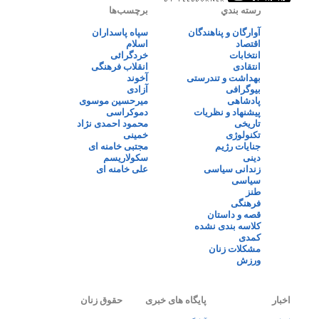
رسته بندي
برچسب‌ها
آوارگان و پناهندگان
سپاه پاسداران
اقتصاد
اسلام
انتخابات
خردگرائی
انتقادی
انقلاب فرهنگی
بهداشت و تندرستی
آخوند
بیوگرافی
آزادی
پادشاهی
میرحسین موسوی
پیشنهاد و نظریات
دموکراسی
تاریخی
محمود احمدی نژاد
تکنولوژی
خمینی
جنایات رژیم
مجتبی خامنه ای
دینی
سکولاریسم
زندانی سیاسی
علی خامنه ای
سیاسی
طنز
فرهنگی
قصه و داستان
کلاسه بندی نشده
کمدی
مشکلات زنان
ورزش
اخبار
پایگاه های خبری
حقوق زنان