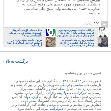
دانشگاه اکسفورد مورد خشم ولی وقیح گشت. به
عبارتی: «شاه می بخشه ولی شیخ علی شاه نمی
بخشه»
۱۲
پخش
خرافات مذهب شیعه و سودجویی
هدف صدای فارسی آمریکا
فرصت طلبان، مانع آزادی و بلای
چیست؛ روشنگری، یادرتاریکی
جان و مال مردم ایران- بخش دوم
نگاهداشتن مردم؟
شکنجه و بی حرمتی نسبت به
در یک جامعه استبداد زده و
بانوان بزرگوار کشورمان، از چه
دیکتاتوری، اَصلِ انتخابات از بُنیان
فرهنگی سرچشمه می گیرد؛
ایراد دارد!
ایرانی، و یا تازیان؟
برگشت به بالا
فضول محله را بهتر بشناسید
فضول محله در ۱۳ اسفند ۱۳۸۷ پایه گذاری شد. این سایت کمبود و
نارسایی های
سیاسی
و
فرهنگی
کشورمان را زیر ذره بین گذاشته، و به
نقد می پردازد. هدف فضول محله کمک و راهگشایی است برای
رسیدن به
دموکراسی
،
سکولارسم
و
آزادی
در ایران. بر این اساس،
مسئولین فضول محله همواره به دنبال آوازند، نه
آوازه خوان
. آن کس
که در راستای کمک به آزادی و سربلندی کشورمان سخن گوید،
گفتارش مورد ستایش و تحسین ما بوده، و چنانچه گفتار او اشتباه و بر
مبنای سیاست نادرست برای
دموکراسی
مردم ایران باشد، مورد