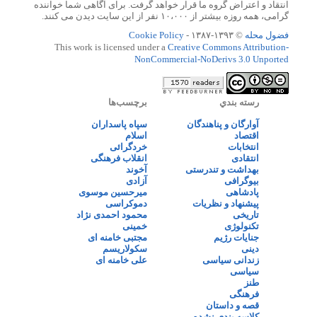
انتقاد و اعتراض گروه ما قرار خواهد گرفت. برای آگاهی شما خواننده
گرامی، همه روزه بیشتر از ۱۰،۰۰۰ نفر از این سایت دیدن می کنند.
فضول محله
© ۱۳۹۳-۱۳۸۷ -
Cookie Policy
This work is licensed under a
Creative Commons Attribution-
NonCommercial-NoDerivs 3.0 Unported
رسته بندي
برچسب‌ها
آوارگان و پناهندگان
سپاه پاسداران
اقتصاد
اسلام
انتخابات
خردگرائی
انتقادی
انقلاب فرهنگی
بهداشت و تندرستی
آخوند
بیوگرافی
آزادی
پادشاهی
میرحسین موسوی
پیشنهاد و نظریات
دموکراسی
تاریخی
محمود احمدی نژاد
تکنولوژی
خمینی
جنایات رژیم
مجتبی خامنه ای
دینی
سکولاریسم
زندانی سیاسی
علی خامنه ای
سیاسی
طنز
فرهنگی
قصه و داستان
کلاسه بندی نشده