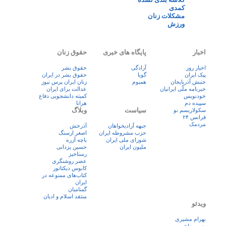
کمدی
مشکلات زنان
ورزش
اخبار
پایگاه های خبری
حقوق زنان
اخبار روز
آزادگی
حقوق بشر
پيک ايران
گویا
حقوق بشر در ایران
جنبش آذربایجان
همبوم
زنان ايران پرس نيوز
خبرنامه ملّی ایرانیان
عدالت برای ایران
خودنویس
کمیته دانشجویی دفاع
سپیده دم
هرانا
سیاست
وبلاگ
سکولاریسم نو
فرانس ۲۴
مردمک
جبهه آزادیخواهان
آذرخش
حزب مشروطه ایران
اصغر ارسنگ
شورای ملی ایران
باچه آزره
ملیون ایران
حسین یزدانی
رستاخیز
عضر روشنگری
کابوس دیکتاتور
کتاب‌های ممنوعه در
ایران
گمنامیان
منتقد اسلام و ادیان
ویدئو
بهرام مشیری