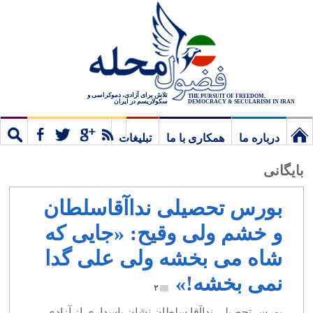
تلاش برای آزادی، دموکراسی و
THE PURSUIT OF FREEDOM,
سکولاریسم در ایران
DEMOCRACY & SECULARISM IN IRAN
درباره ما
همکاری با ما
تبلیغات
نخستین
مشترک
جستج
بایگانی
برگ
بورس تحصیلی نداآقاسلطان
و خشم ولی وقیح: «جایی که
شاه می بخشه ولی علی گدا
نمی بخشه!»
۲
بورس تحصیلی نداآقا سلطان نشان پاسداری از آزادی