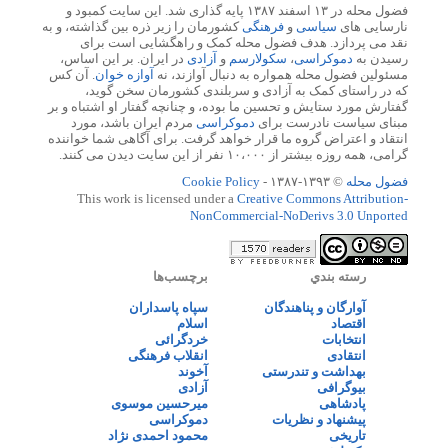
فضول محله در ۱۳ اسفند ۱۳۸۷ پایه گذاری شد. این سایت کمبود و
نارسایی های
سیاسی
و
فرهنگی
کشورمان را زیر ذره بین گذاشته، و به
نقد می پردازد. هدف فضول محله کمک و راهگشایی است برای
رسیدن به
دموکراسی
،
سکولارسم
و
آزادی
در ایران. بر این اساس،
مسئولین فضول محله همواره به دنبال آوازند، نه
آوازه خوان
. آن کس
که در راستای کمک به آزادی و سربلندی کشورمان سخن گوید،
گفتارش مورد ستایش و تحسین ما بوده، و چنانچه گفتار او اشتباه و بر
مبنای سیاست نادرست برای
دموکراسی
مردم ایران باشد، مورد
انتقاد و اعتراض گروه ما قرار خواهد گرفت. برای آگاهی شما خواننده
گرامی، همه روزه بیشتر از ۱۰،۰۰۰ نفر از این سایت دیدن می کنند.
فضول محله
© ۱۳۹۳-۱۳۸۷ -
Cookie Policy
This work is licensed under a
Creative Commons Attribution-
NonCommercial-NoDerivs 3.0 Unported
رسته بندي
برچسب‌ها
آوارگان و پناهندگان
سپاه پاسداران
اقتصاد
اسلام
انتخابات
خردگرائی
انتقادی
انقلاب فرهنگی
بهداشت و تندرستی
آخوند
بیوگرافی
آزادی
پادشاهی
میرحسین موسوی
پیشنهاد و نظریات
دموکراسی
تاریخی
محمود احمدی نژاد