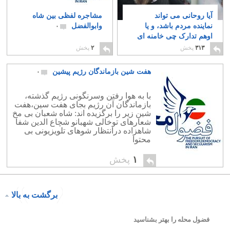
آیا روحانی می تواند
مشاجره لفظی بین شاه
نماینده مردم باشد، و یا
وابوالفضل
۰
اوهم تدارک چی خامنه ای
است؟
۱
۳۱۳
پخش
۲
پخش
هفت شین بازماندگان رژیم پیشین
۰
با به هوا رفتن وسرنگونی رژیم گذشته،
بازماندگان آن رژیم بجای هفت سین،هفت
شین زیر را برگزیده اند: شاه شعبان بی مخ
شعارهای توخالی شهبانو شچاع الدین شفا
شاهزاده درانتظار شوهای تلویزیونی بی
محتوا
۱
پخش
برگشت به بالا
فضول محله را بهتر بشناسید