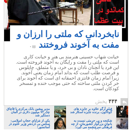
نابخردانی که ملتی را ارزان و
مفت به آخوند فروختند
۰
خیانت شهاب حسینی هنرمند بی هنر و خیانت کاری
است که ملتی را مفت و رایگان به آخوند فروخته است.
این فرد یا آنچنان نادان و بی خرد، و یا متملق، چاپلوس
و فرصت طلب است که بداند امام زمان یعنی آخوند.
زیرا امام زمان فانتزی احمقانه ای است که آخوند برای
خر کردن ملتی ساخته که حتی موجب خنده و تمسخر
کودکان است.
۴۴۴
پخش
فیلم آرگو علاوه بر جایزه های
مدیر پیشین بانک مرکزی با قاچاق
گوناگون، برنده جایزه اسکار شد
چک ۷۲ میلیون دلاری در آلمان
دستگیر شد
شکنجه و بی حرمتی نسبت به
یکی از مَزایایِ حجابِ اسلامی:
بانوان بزرگوار کشورمان، از چه
سکسِ بی دَردسَرِ وَزیر عُلوم دَر
فرهنگی سرچشمه می گیرد؛
آسانسور!
ایرانی، و یا تازیان؟