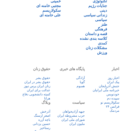
تکنولوژی
خمینی
جنایات رژیم
مجتبی خامنه ای
دینی
سکولاریسم
زندانی سیاسی
علی خامنه ای
سیاسی
طنز
فرهنگی
قصه و داستان
کلاسه بندی نشده
کمدی
مشکلات زنان
ورزش
اخبار
پایگاه های خبری
حقوق زنان
اخبار روز
آزادگی
حقوق بشر
پيک ايران
گویا
حقوق بشر در ایران
جنبش آذربایجان
همبوم
زنان ايران پرس نيوز
خبرنامه ملّی ایرانیان
عدالت برای ایران
خودنویس
کمیته دانشجویی دفاع
سپیده دم
هرانا
سیاست
وبلاگ
سکولاریسم نو
فرانس ۲۴
مردمک
جبهه آزادیخواهان
آذرخش
حزب مشروطه ایران
اصغر ارسنگ
شورای ملی ایران
باچه آزره
ملیون ایران
حسین یزدانی
رستاخیز