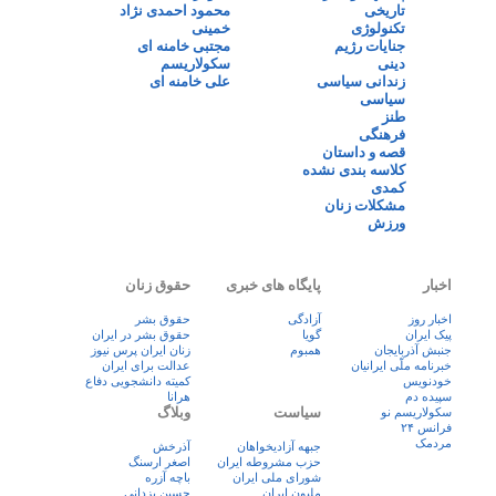
تاریخی
محمود احمدی نژاد
تکنولوژی
خمینی
جنایات رژیم
مجتبی خامنه ای
دینی
سکولاریسم
زندانی سیاسی
علی خامنه ای
سیاسی
طنز
فرهنگی
قصه و داستان
کلاسه بندی نشده
کمدی
مشکلات زنان
ورزش
اخبار
پایگاه های خبری
حقوق زنان
اخبار روز
آزادگی
حقوق بشر
پيک ايران
گویا
حقوق بشر در ایران
جنبش آذربایجان
همبوم
زنان ايران پرس نيوز
خبرنامه ملّی ایرانیان
عدالت برای ایران
خودنویس
کمیته دانشجویی دفاع
سپیده دم
هرانا
سیاست
وبلاگ
سکولاریسم نو
فرانس ۲۴
مردمک
جبهه آزادیخواهان
آذرخش
حزب مشروطه ایران
اصغر ارسنگ
شورای ملی ایران
باچه آزره
ملیون ایران
حسین یزدانی