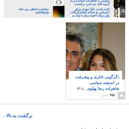
دشمنی با شاهزاده خوانده و به
گروه های مردمی، برچسب
مزدوری می زنند؟
لخت شدن علیا مهدی برای
مشاجره لفظی بین شاه
اعتراض به اسلام کشتارگرگناه،
وابوالفضل
ولی برای آخوند زنباره ثواب و
تبرک است
دگرگونی فکری و پیشرفت
در اندیشه سیاسی
شاهزاده رضا پهلوی
۱۳
۳۵۵
پخش
برگشت به بالا