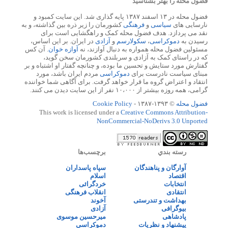
فضول محله را بهتر بشناسید
فضول محله در ۱۳ اسفند ۱۳۸۷ پایه گذاری شد. این سایت کمبود و
نارسایی های
سیاسی
و
فرهنگی
کشورمان را زیر ذره بین گذاشته، و به
نقد می پردازد. هدف فضول محله کمک و راهگشایی است برای
رسیدن به
دموکراسی
،
سکولارسم
و
آزادی
در ایران. بر این اساس،
مسئولین فضول محله همواره به دنبال آوازند، نه
آوازه خوان
. آن کس
که در راستای کمک به آزادی و سربلندی کشورمان سخن گوید،
گفتارش مورد ستایش و تحسین ما بوده، و چنانچه گفتار او اشتباه و بر
مبنای سیاست نادرست برای
دموکراسی
مردم ایران باشد، مورد
انتقاد و اعتراض گروه ما قرار خواهد گرفت. برای آگاهی شما خواننده
گرامی، همه روزه بیشتر از ۱۰،۰۰۰ نفر از این سایت دیدن می کنند.
فضول محله
© ۱۳۹۳-۱۳۸۷ -
Cookie Policy
This work is licensed under a
Creative Commons Attribution-
NonCommercial-NoDerivs 3.0 Unported
رسته بندي
برچسب‌ها
آوارگان و پناهندگان
سپاه پاسداران
اقتصاد
اسلام
انتخابات
خردگرائی
انتقادی
انقلاب فرهنگی
بهداشت و تندرستی
آخوند
بیوگرافی
آزادی
پادشاهی
میرحسین موسوی
پیشنهاد و نظریات
دموکراسی