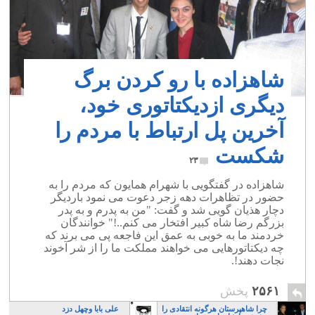
شاهزاده با رو کردن برگ
دیگری ازدیکتاتوری خود،
آخرین پل ارتباط با مردم را
شکست
۲۳
شاهزاده در گفتگویی با شهرام همایون که مردم را به
حضور در تظاهرات دهه زجر دعوت می نمود باردیگر
دچار هذیان گویی شد و گفت: "من به پدرم و به پدر
بزرگم رضا شاه کبیر افتخار می کنم..!" خوانندگان
خردمند ما به خوبی به عمق این فاجعه پی می برند که
چه دیکتاتورهایی می خواهند مملکت ما را از شر آخوند
نجات دهند!.
۲۵۶۱
پخش
چرا شاهپرستان هرگونه انتقادی را
علی بابا وچهل دزد