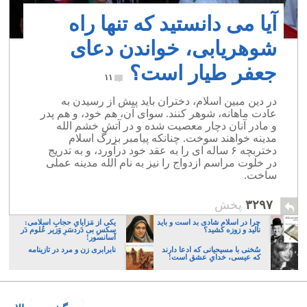
آیا می دانستید که تنها راه
شوهریابی، خواندن دعای
جعفر طیار است؟
۱۱
در دین مبین اسلام، دختران باید پیش از رسیدن به
عادت ماهانه، شوهر کنند. سوای آن، هم خود، و هم پدر
و مادر آنان دچار معصیت شده و در آتش خشم الله
مدینه خواهند سوخت. چنانکه پیامبر بزرگ اسلام
دختربچه ۶ ساله ای را به عقد خود درآورد، و به تدریج
در خلوت مراسم ازدواج را نیز به نام الله مدینه عملی
ساخت.
۳۲۹۷
پخش
چرا در اسلام شادی بد است و باید
یکی از مَزایایِ حجابِ اسلامی:
نالید و زوزه کشید؟
سکسِ بی دَردسَرِ وَزیر عُلوم دَر
آسانسور!
سُخنی با مسیحیانی که ادعا دارند
نابرابری زن و مرد در تازینامه
که عیسی، خدایِ عشق است!