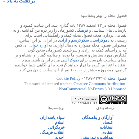
برگشت به بالا
فضول محله را بهتر بشناسید
فضول محله در ۱۳ اسفند ۱۳۸۷ پایه گذاری شد. این سایت کمبود و
نارسایی های
سیاسی
و
فرهنگی
کشورمان را زیر ذره بین گذاشته، و به
نقد می پردازد. هدف فضول محله کمک و راهگشایی است برای
رسیدن به
دموکراسی
،
سکولارسم
و
آزادی
در ایران. بر این اساس،
مسئولین فضول محله همواره به دنبال آوازند، نه
آوازه خوان
. آن کس
که در راستای کمک به آزادی و سربلندی کشورمان سخن گوید،
گفتارش مورد ستایش و تحسین ما بوده، و چنانچه گفتار او اشتباه و بر
مبنای سیاست نادرست برای
دموکراسی
مردم ایران باشد، مورد
انتقاد و اعتراض گروه ما قرار خواهد گرفت. برای آگاهی شما خواننده
گرامی، همه روزه بیشتر از ۱۰،۰۰۰ نفر از این سایت دیدن می کنند.
فضول محله
© ۱۳۹۳-۱۳۸۷ -
Cookie Policy
This work is licensed under a
Creative Commons Attribution-
NonCommercial-NoDerivs 3.0 Unported
رسته بندي
برچسب‌ها
آوارگان و پناهندگان
سپاه پاسداران
اقتصاد
اسلام
انتخابات
خردگرائی
انتقادی
انقلاب فرهنگی
بهداشت و تندرستی
آخوند