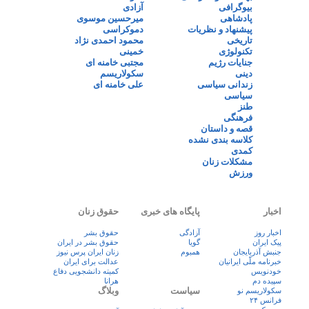
بیوگرافی
آزادی
پادشاهی
میرحسین موسوی
پیشنهاد و نظریات
دموکراسی
تاریخی
محمود احمدی نژاد
تکنولوژی
خمینی
جنایات رژیم
مجتبی خامنه ای
دینی
سکولاریسم
زندانی سیاسی
علی خامنه ای
سیاسی
طنز
فرهنگی
قصه و داستان
کلاسه بندی نشده
کمدی
مشکلات زنان
ورزش
اخبار
پایگاه های خبری
حقوق زنان
اخبار روز
آزادگی
حقوق بشر
پيک ايران
گویا
حقوق بشر در ایران
جنبش آذربایجان
همبوم
زنان ايران پرس نيوز
خبرنامه ملّی ایرانیان
عدالت برای ایران
خودنویس
کمیته دانشجویی دفاع
سپیده دم
هرانا
سیاست
وبلاگ
سکولاریسم نو
فرانس ۲۴