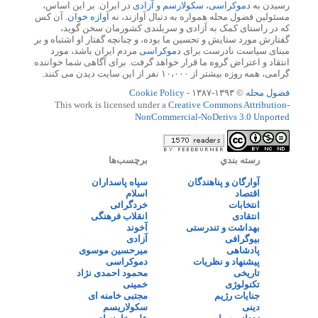
رسیدن به
دموکراسی
،
سکولارسم
و
آزادی
در ایران. بر این اساس،
مسئولین فضول محله همواره به دنبال آوازند، نه
آوازه خوان
. آن کس
که در راستای کمک به آزادی و سربلندی کشورمان سخن گوید،
گفتارش مورد ستایش و تحسین ما بوده، و چنانچه گفتار او اشتباه و بر
مبنای سیاست نادرست برای
دموکراسی
مردم ایران باشد، مورد
انتقاد و اعتراض گروه ما قرار خواهد گرفت. برای آگاهی شما خواننده
گرامی، همه روزه بیشتر از ۱۰،۰۰۰ نفر از این سایت دیدن می کنند.
فضول محله
© ۱۳۹۳-۱۳۸۷ -
Cookie Policy
This work is licensed under a
Creative Commons Attribution-
NonCommercial-NoDerivs 3.0 Unported
رسته بندي
برچسب‌ها
آوارگان و پناهندگان
سپاه پاسداران
اقتصاد
اسلام
انتخابات
خردگرائی
انتقادی
انقلاب فرهنگی
بهداشت و تندرستی
آخوند
بیوگرافی
آزادی
پادشاهی
میرحسین موسوی
پیشنهاد و نظریات
دموکراسی
تاریخی
محمود احمدی نژاد
تکنولوژی
خمینی
جنایات رژیم
مجتبی خامنه ای
دینی
سکولاریسم