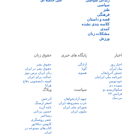
زندانی سیاسی
علی خامنه ای
سیاسی
طنز
فرهنگی
قصه و داستان
کلاسه بندی نشده
کمدی
مشکلات زنان
ورزش
اخبار
پایگاه های خبری
حقوق زنان
اخبار روز
آزادگی
حقوق بشر
پيک ايران
گویا
حقوق بشر در ایران
جنبش آذربایجان
همبوم
زنان ايران پرس نيوز
خبرنامه ملّی ایرانیان
عدالت برای ایران
خودنویس
کمیته دانشجویی دفاع
سپیده دم
هرانا
سیاست
وبلاگ
سکولاریسم نو
فرانس ۲۴
مردمک
جبهه آزادیخواهان
آذرخش
حزب مشروطه ایران
اصغر ارسنگ
شورای ملی ایران
باچه آزره
ملیون ایران
حسین یزدانی
رستاخیز
عضر روشنگری
کابوس دیکتاتور
کتاب‌های ممنوعه در
ایران