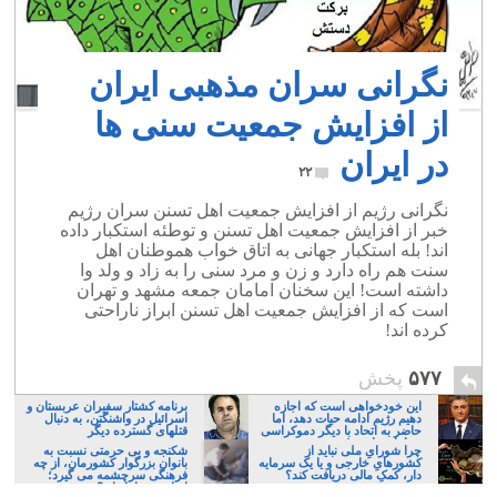
نگرانی سران مذهبی ایران
از افزایش جمعیت سنی ها
در ایران
۲۲
نگرانی رژیم از افزایش جمعیت اهل تسنن سران رژیم
خبر از افزایش جمعیت اهل تسنن و توطئه استکبار داده
اند! بله استکبار جهانی به اتاق خواب هموطنان اهل
سنت هم راه دارد و زن و مرد سنی را به زاد و ولد وا
داشته است! این سخنان امامان جمعه مشهد و تهران
است که از افزایش جمعیت اهل تسنن ابراز ناراحتی
کرده اند!
۵۷۷
پخش
این خودخواهی است که اجازه
برنامه کشتار سفیران عربستان و
دهیم رژیم ادامه حیات دهد، اما
اسرائیل در واشنگتن، به دنبال
حاضر به اتحاد با دیگر دموکراسی
قتلهای گسترده دیگر
خواهان نباشیم!
چرا شورایِ ملی نباید از
شکنجه و بی حرمتی نسبت به
کشورهایِ خارجی و یا یک سرمایه
بانوان بزرگوار کشورمان، از چه
دار، کمکِ مالی دریافت کند؟
فرهنگی سرچشمه می گیرد؛
ایرانی، و یا تازیان؟