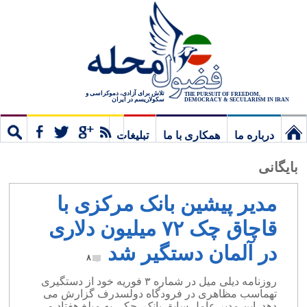
تلاش برای آزادی، دموکراسی و
THE PURSUIT OF FREEDOM,
سکولاریسم در ایران
DEMOCRACY & SECULARISM IN IRAN
درباره ما
همکاری با ما
تبلیغات
نخستین
مشترک
جستج
بایگانی
برگ
مدیر پیشین بانک مرکزی با
قاچاق چک ۷۲ میلیون دلاری
در آلمان دستگیر شد
۸
روزنامه دیلی میل در شماره ۳ فوریه خود از دستگیری
تهماسب مظاهری در فرودگاه دولسدرف گزارش می
دهد. این مدیر عامل سابق بانک، چکی به مبلغ هفتاد و