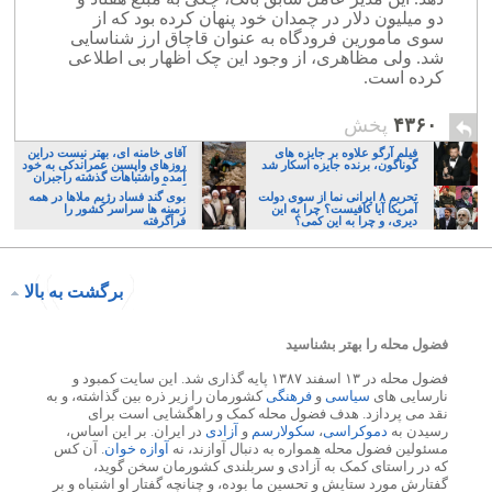
دو میلیون دلار در چمدان خود پنهان کرده بود که از
سوی مأمورین فرودگاه به عنوان قاچاق ارز شناسایی
شد. ولی مظاهری، از وجود این چک اظهار بی اطلاعی
کرده است.
۴۳۶۰
پخش
فیلم آرگو علاوه بر جایزه های
آقای خامنه ای، بهتر نیست دراین
گوناگون، برنده جایزه اسکار شد
روزهای واپسین عمراندکی به خود
آمده واشتباهات گذشته راجبران
کنید؟
تحریم ۸ ایرانی نما از سوی دولت
بوی گند فساد رژیم ملاها در همه
آمریکا آیا کافیست؟ چرا به این
زمینه ها سراسر کشور را
دیری، و چرا به این کمی؟
فراگرفته
برگشت به بالا
فضول محله را بهتر بشناسید
فضول محله در ۱۳ اسفند ۱۳۸۷ پایه گذاری شد. این سایت کمبود و
نارسایی های
سیاسی
و
فرهنگی
کشورمان را زیر ذره بین گذاشته، و به
نقد می پردازد. هدف فضول محله کمک و راهگشایی است برای
رسیدن به
دموکراسی
،
سکولارسم
و
آزادی
در ایران. بر این اساس،
مسئولین فضول محله همواره به دنبال آوازند، نه
آوازه خوان
. آن کس
که در راستای کمک به آزادی و سربلندی کشورمان سخن گوید،
گفتارش مورد ستایش و تحسین ما بوده، و چنانچه گفتار او اشتباه و بر