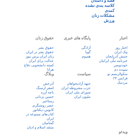
قصه و داستان
کلاسه بندی نشده
کمدی
مشکلات زنان
ورزش
اخبار
پایگاه های خبری
حقوق زنان
اخبار روز
آزادگی
حقوق بشر
پيک ايران
گویا
حقوق بشر در ایران
جنبش آذربایجان
همبوم
زنان ايران پرس نيوز
خبرنامه ملّی ایرانیان
عدالت برای ایران
خودنویس
کمیته دانشجویی دفاع
سپیده دم
هرانا
سیاست
وبلاگ
سکولاریسم نو
فرانس ۲۴
مردمک
جبهه آزادیخواهان
آذرخش
حزب مشروطه ایران
اصغر ارسنگ
شورای ملی ایران
باچه آزره
ملیون ایران
حسین یزدانی
رستاخیز
عضر روشنگری
کابوس دیکتاتور
کتاب‌های ممنوعه در
ایران
گمنامیان
منتقد اسلام و ادیان
ویدئو