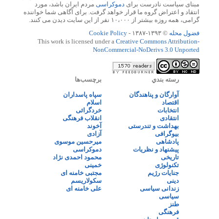
مبنای سیاست نادرست برای
دموکراسی
مردم ایران باشد، مورد
انتقاد و اعتراض گروه ما قرار خواهد گرفت. برای آگاهی شما خواننده
گرامی، همه روزه بیشتر از ۱۰،۰۰۰ نفر از این سایت دیدن می کنند.
فضول محله
© ۱۳۹۳-۱۳۸۷ -
Cookie Policy
This work is licensed under a
Creative Commons Attribution-
NonCommercial-NoDerivs 3.0 Unported
رسته بندي
برچسب‌ها
آوارگان و پناهندگان
سپاه پاسداران
اقتصاد
اسلام
انتخابات
خردگرائی
انتقادی
انقلاب فرهنگی
بهداشت و تندرستی
آخوند
بیوگرافی
آزادی
پادشاهی
میرحسین موسوی
پیشنهاد و نظریات
دموکراسی
تاریخی
محمود احمدی نژاد
تکنولوژی
خمینی
جنایات رژیم
مجتبی خامنه ای
دینی
سکولاریسم
زندانی سیاسی
علی خامنه ای
سیاسی
طنز
فرهنگی