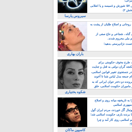
یرانی!
رویداد سال ۵۷؛ شورش و دَسیسه و یا انقلابی
خش ۲)
سیروس پارسا
روحانی و اصلاح طلبان از پشت به
ی گناه ، شجاعی و حاج صفی از
یم ملی محروم شدند.
ست نژادپرستی بدهید!
باران بهاری
طرح مخوف حکومتی برای
جه گران دولتی به قتل و جنایت
در جستجوی تغییر قوانین اسلامی،
ام جمعه مدل لباس شنا تا آخوند
مجنسگرا!
رونده دو دختر جوان ایرانی که به
 ماموران حکومت اسلامی، حلق
شکوه بختیاری
 به تاریخچه میانه روی و اصلاح
مهوری اسلامی
وتبال گًل خوردند، مردم ایران گول
ا برنده بازی، حکومت اسلامی شد!
م اسلامی روی کار آمد و چرا
؟!
کاسپین ماکان