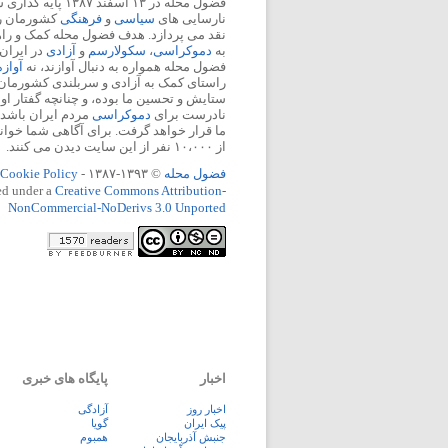
فضول محله در ۱۳ اسفند
نارسایی های
سیاسی
و
فرهنگی
کشورمان را 
نقد می پردازد. هدف فضول محله کمک و ر
به
دموکراسی
،
سکولارسم
و
آزادی
در ایران
فضول محله همواره به دنبال آوازند، نه
آواز
راستای کمک به آزادی و سربلندی کشورمان
ستایش و تحسین ما بوده، و چنانچه گفتار او
نادرست برای
دموکراسی
مردم ایران باشد، 
ما قرار خواهد گرفت. برای آگاهی شما خوان
از ۱۰،۰۰۰ نفر از این سایت دیدن می کنند.
فضول محله
© ۱۳۹۳-۱۳۸۷ -
Cookie Policy
ed under a
Creative Commons Attribution-
NonCommercial-NoDerivs 3.0 Unported
اخبار
پایگاه های خبری
اخبار روز
آزادگی
پيک ايران
گویا
جنبش آذربایجان
همبوم