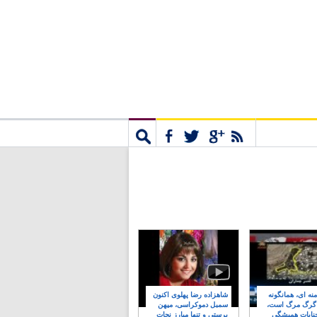
مشترک
جستجو
نه ای، همانگونه
شاهزاده رضا پهلوی اکنون
 گرگ مرگ است،
سمبل دموکراسی، میهن
نایات همیشگی
پرستی و تنها مبارز نجات