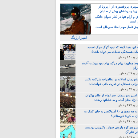
یری پروفسوری از آریزونا از
زیبا و درخشان پیش از طالبان
 آرام تنها در کنار حیوان خانگی
ر است
ز عامل مهم ایجاد سرطان است
امیر ارژنگ
ه ای، همانگونه که توبه گرگ مرگ است،
ات همیشگی شماچه می تواند باشد؟!
ط هواپیما، پیام مرگ، پیام نوید بهشت آخوند
ران
 کشورمان فعالانه در تظاهرات شرکت نکنند
رانی همچنان در قدرت باقی خواهدماند
 اسیر ودربندمان، سرانجام از ظلم بیکران
نژاد بجان آمده و به خبابانها ریختند
خامنه ای، به چه مجوزی ۸۰ آمبولانس به جای کمک به
ن به کربلا فرستادی؟
 برروی کوه باروتی سوار، وکبریتی دردست
ر کنار آن