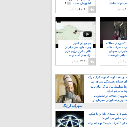
۴
ی تواند باشد؟!
کشورمان است
۱
پخش
۱۱۰۱
پخش
ن کشورمان فعالانه
هم میهنان اسیر
رات شرکت نکنند
ودربندمان، سرانجام از
ایرانی همچنان
ظلم بیکران رژیم تازی
 باقی خواهدماند
نژاد بجان آمده و به
۸
خبابانها ریختند
پخش
۲۱۹
پخش
ه ای، همانگونه که توبه گرگ مرگ
ی جنایات همیشگی شماچه می
!
 هواپیما، پیام مرگ، پیام نوید
د به مردم ایران
کشورمان فعالانه در تظاهرات
د رژیم ضدایرانی همچنان در
 خواهدماند
سهراب ارژنگ
م تازی صفتان، یلدا را با شکوهِ
 تر، جشن می گیریم!
 ای "اَعراب شیعه" مهم اند و نَه