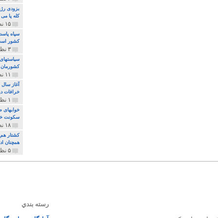
بزودی رژی
کله پا می
۱۵ نظر و ۳۲۷ پخش
سپاه پاسد
کشور اس
۳ نظر و ۱۶۲ پخش
سیاستهای 
کشورمان 
۱۱ نظر و ۳۱۵ پخش
آغاز سال 
خرافات دی
۱ نظر و ۷۴ پخش
خوابهای ط
سکونت خو
۱۸ نظر و ۸۹۷ پخش
کشتار هم م
همچنان ادا
۵ نظر و ۲۵۹ پخش
رسته بندي