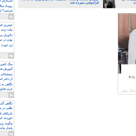
سربازانِ ا
ت
فراموشی سپرده شد
مَردمی؟ (بَ
خنجری که 
ملت زدند
دلاوران ب
بودن در ت
ژن خوب! ت
سگ کشی، 
آموزش شکن
بیشتر
مسلمانان 
۷
از دختر ام
مسلمان ه
نگاهی به پ
جرم تجاوز
آویز شدند!
نگاهی گذرا
طلبی در ج
بازیکنان ف
خوردند، ام
چگونه رژی
پایدار ماند