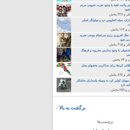
م ولایت فقیه با وجود نفرت عمومی مردم
 شود
اران، سپاه اختاپوس دزد و چپاولگر اصلی
ت
جنگ افروزی رژیم سرانجام موجب تجزیه
می شود
تحصیلی با وجود مدارس مخروبه و فرهنگ
نی
لائی کردها برای جداکردن بخشهای محل
د
یهنان کولبر کرد به وسیله پاسداران جنایتکار
مه دارد
برگشت به بالا
برچسب‌ها