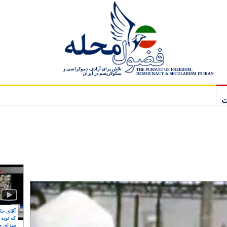
تلاش برای آزادی، دموکراسی و
THE PURSUIT OF FREEDOM,
سکولاریسم در ایران
DEMOCRACY & SECULARISM IN IRAN
ت
آقای خام
که توبه
سزای ج