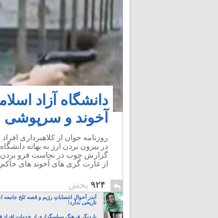
دانشگاه آزاد اسلا
آخوند و سرپوشی ب
روزنامه جوان از کلاهبرداری افراد
در بیرون بردن ارز به بهانه دانشگا
گزارش چوب در نجاست فرو بردن است
از غارت گری های آخوند های حاکم بر
۹۲۴
پخش
اَندر اَحوالِ انتصاباتِ رژیم و قصه تَلخ جامعه
تاریخی ندارد!
باردیگر فرهنگ سپاسگزاری از خدمات افراد ف