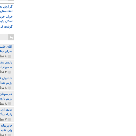
گزارش تصو
افغانستان 
خواب خوش و
امکان پذی
گوشت قرم
آقای خامن
سزای جنای
۸ نظر و ۱۸۰ پخش
بازهم سقو
به مردم ای
۴ نظر و ۹۷ پخش
تا بانوان
رژیم ضدای
۸ نظر و ۸۹ پخش
هم میهنان
رژیم تازی 
۸ نظر و ۲۱۹ پخش
زلزله زدگا
۷ نظر و ۲۱۰ پخش
خاورمیانه
ولی فقیه د
۶ نظر و ۱۵۷ پخش