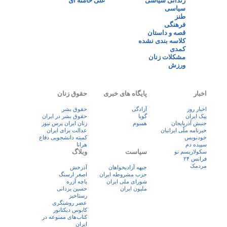
زندانی سیاسی
علی خامنه ای
سیاسی
طنز
فرهنگی
قصه و داستان
کلاسه بندی نشده
کمدی
مشکلات زنان
ورزش
اخبار
پایگاه های خبری
حقوق زنان
اخبار روز
آزادگی
حقوق بشر
پيک ايران
گویا
حقوق بشر در ایران
جنبش آذربایجان
همبوم
زنان ايران پرس نيوز
خبرنامه ملّی ایرانیان
عدالت برای ایران
خودنویس
کمیته دانشجویی دفاع
سپیده دم
هرانا
سیاست
وبلاگ
سکولاریسم نو
فرانس ۲۴
مردمک
جبهه آزادیخواهان
آذرخش
حزب مشروطه ایران
اصغر ارسنگ
شورای ملی ایران
باچه آزره
ملیون ایران
حسین یزدانی
رستاخیز
عضر روشنگری
کابوس دیکتاتور
کتاب‌های ممنوعه در
ایران