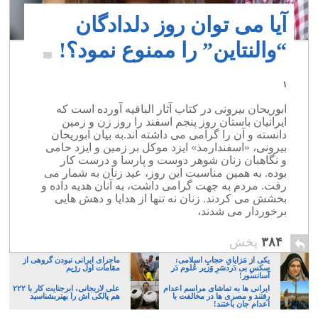
آیا می توان روز دلدادگان
“والنتاین” را ممنوع نمود؟!
۱
ابوریحان بیرونی در کتاب آثار الباقیه آورده است که
ایرانیان باستان روز پنجم اسفند را روز زن و زمین
دانسته و آن را گرامی می داشته اند.به بیان ابوریحان
بیرونی، «اسفندارمذ» ایزد موکل بر زمین و ایزد حامی
و نگاهبان زنان شوهر دوست و پارسا و درست کار
بوده. به همین مناسبت این روز، عید زنان به شمار می
‏رفت. مردم به جهت گرامی ‏داشت، به آنان هدیه ‏داده و
بخشش می‏ کردند. زنان نه تنها از هدایا و دهش هایی
برخوردار می ‏شدند،
۳۸۴
پخش
یکی از مَزایایِ حجابِ اسلامی:
ماجرای ایرانی نبودن گروهی از
سکسِ بی دَردسَرِ وَزیر عُلوم دَر
مقامات اول رژیم
آسانسور!
ایرانی ها به تماشای مراسم اعدام
علی لاریجانی، ابرجنایت کار با ۲۲۲
رفتند و مصری ها در مخالفت با
هم پالکی اش را بهتربشناسید
اعدام جان باختند!