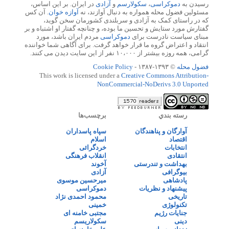
رسیدن به
دموکراسی
،
سکولارسم
و
آزادی
در ایران. بر این اساس،
مسئولین فضول محله همواره به دنبال آوازند، نه
آوازه خوان
. آن کس
که در راستای کمک به آزادی و سربلندی کشورمان سخن گوید،
گفتارش مورد ستایش و تحسین ما بوده، و چنانچه گفتار او اشتباه و بر
مبنای سیاست نادرست برای
دموکراسی
مردم ایران باشد، مورد
انتقاد و اعتراض گروه ما قرار خواهد گرفت. برای آگاهی شما خواننده
گرامی، همه روزه بیشتر از ۱۰،۰۰۰ نفر از این سایت دیدن می کنند.
فضول محله
© ۱۳۹۳-۱۳۸۷ -
Cookie Policy
This work is licensed under a
Creative Commons Attribution-
NonCommercial-NoDerivs 3.0 Unported
رسته بندي
برچسب‌ها
آوارگان و پناهندگان
سپاه پاسداران
اقتصاد
اسلام
انتخابات
خردگرائی
انتقادی
انقلاب فرهنگی
بهداشت و تندرستی
آخوند
بیوگرافی
آزادی
پادشاهی
میرحسین موسوی
پیشنهاد و نظریات
دموکراسی
تاریخی
محمود احمدی نژاد
تکنولوژی
خمینی
جنایات رژیم
مجتبی خامنه ای
دینی
سکولاریسم