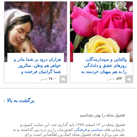
والنتاین و سپندارمذگان،
هزاران درود بر شما مادر و
روزهای عشق و دلدادگی
خواهر هم وطن، سالروز
را به هم میهنان خردمند به
شما گرامیان فرخنده و
ویژه بانوان گرانمایه
خجسته باد
۲
۸۳۳
پخش
۲۸۰۰
پخش
شادباش می گوییم
۱۱
برگشت به بالا
فضول محله را بهتر بشناسید
فضول محله در ۱۳ اسفند ۱۳۸۷ پایه گذاری شد. این سایت کمبود و
نارسایی های
سیاسی
و
فرهنگی
کشورمان را زیر ذره بین گذاشته، و به
نقد می پردازد. هدف فضول محله کمک و راهگشایی است برای