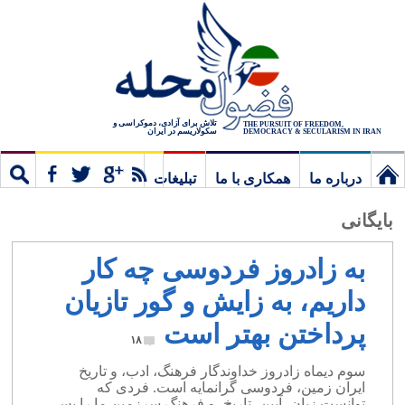
تلاش برای آزادی، دموکراسی و
THE PURSUIT OF FREEDOM,
سکولاریسم در ایران
DEMOCRACY & SECULARISM IN IRAN
درباره ما
همکاری با ما
تبلیغات
نخستین
مشترک
جستج
بایگانی
برگ
به زادروز فردوسی چه کار
داریم، به زایش و گور تازیان
پرداختن بهتر است
۱۸
سوم دیماه زادروز خداوندگار فرهنگ، ادب، و تاریخ
ایران زمین، فردوسی گرانمایه است. فردی که
توانست زبان، آیین، تاریخ، و فرهنگ سرزمین ما را پس