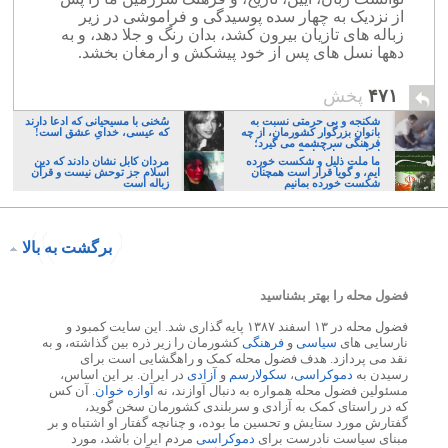
از نزدیک به چهار سده پوسیدگی و فراموشی در زیر
زباله های تازیان بیرون کشد، بدان رنگ و جلا دهد، و به
دهها نسل های پس از خود پیشکش و ارمغان بخشد.
۴۷۱
پخش
شکنجه و بی حرمتی نسبت به
سُخنی با مسیحیانی که ادعا دارند
بانوان بزرگوار کشورمان، از چه
که عیسی، خدایِ عشق است!
فرهنگی سرچشمه می گیرد؛
ایرانی، و یا تازیان؟
ما ملت ذلیل و شکست خورده
مردان کابل نشان دادند که دین
ایم، و گویا قرار است همچنان
اسلام جز توحش نیست و قرآن
شکست خورده بمانیم
زباله است
برگشت به بالا
فضول محله را بهتر بشناسید
فضول محله در ۱۳ اسفند ۱۳۸۷ پایه گذاری شد. این سایت کمبود و
نارسایی های
سیاسی
و
فرهنگی
کشورمان را زیر ذره بین گذاشته، و به
نقد می پردازد. هدف فضول محله کمک و راهگشایی است برای
رسیدن به
دموکراسی
،
سکولارسم
و
آزادی
در ایران. بر این اساس،
مسئولین فضول محله همواره به دنبال آوازند، نه
آوازه خوان
. آن کس
که در راستای کمک به آزادی و سربلندی کشورمان سخن گوید،
گفتارش مورد ستایش و تحسین ما بوده، و چنانچه گفتار او اشتباه و بر
مبنای سیاست نادرست برای
دموکراسی
مردم ایران باشد، مورد