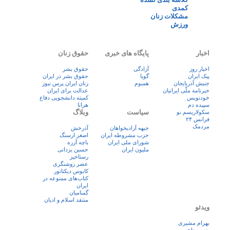
کمدی
مشکلات زنان
ورزش
اخبار
پایگاه های خبری
حقوق زنان
اخبار روز
آزادگی
حقوق بشر
پيک ايران
گویا
حقوق بشر در ایران
جنبش آذربایجان
همبوم
زنان ايران پرس نيوز
خبرنامه ملّی ایرانیان
عدالت برای ایران
خودنویس
کمیته دانشجویی دفاع
سپیده دم
هرانا
سیاست
وبلاگ
سکولاریسم نو
فرانس ۲۴
مردمک
جبهه آزادیخواهان
آذرخش
حزب مشروطه ایران
اصغر ارسنگ
شورای ملی ایران
باچه آزره
ملیون ایران
حسین یزدانی
رستاخیز
عضر روشنگری
کابوس دیکتاتور
کتاب‌های ممنوعه در
ایران
گمنامیان
منتقد اسلام و ادیان
ویدئو
بهرام مشیری