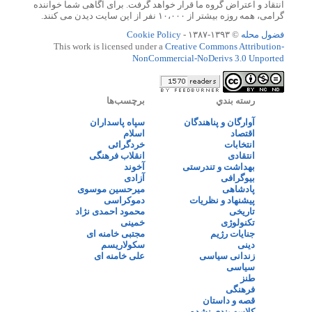
انتقاد و اعتراض گروه ما قرار خواهد گرفت. برای آگاهی شما خواننده
گرامی، همه روزه بیشتر از ۱۰،۰۰۰ نفر از این سایت دیدن می کنند.
فضول محله
© ۱۳۹۳-۱۳۸۷ -
Cookie Policy
This work is licensed under a
Creative Commons Attribution-
NonCommercial-NoDerivs 3.0 Unported
رسته بندي
برچسب‌ها
آوارگان و پناهندگان
سپاه پاسداران
اقتصاد
اسلام
انتخابات
خردگرائی
انتقادی
انقلاب فرهنگی
بهداشت و تندرستی
آخوند
بیوگرافی
آزادی
پادشاهی
میرحسین موسوی
پیشنهاد و نظریات
دموکراسی
تاریخی
محمود احمدی نژاد
تکنولوژی
خمینی
جنایات رژیم
مجتبی خامنه ای
دینی
سکولاریسم
زندانی سیاسی
علی خامنه ای
سیاسی
طنز
فرهنگی
قصه و داستان
کلاسه بندی نشده