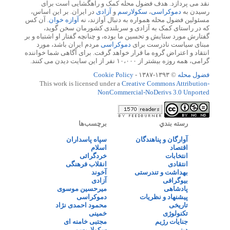
نقد می پردازد. هدف فضول محله کمک و راهگشایی است برای
رسیدن به
دموکراسی
،
سکولارسم
و
آزادی
در ایران. بر این اساس،
مسئولین فضول محله همواره به دنبال آوازند، نه
آوازه خوان
. آن کس
که در راستای کمک به آزادی و سربلندی کشورمان سخن گوید،
گفتارش مورد ستایش و تحسین ما بوده، و چنانچه گفتار او اشتباه و بر
مبنای سیاست نادرست برای
دموکراسی
مردم ایران باشد، مورد
انتقاد و اعتراض گروه ما قرار خواهد گرفت. برای آگاهی شما خواننده
گرامی، همه روزه بیشتر از ۱۰،۰۰۰ نفر از این سایت دیدن می کنند.
فضول محله
© ۱۳۹۳-۱۳۸۷ -
Cookie Policy
This work is licensed under a
Creative Commons Attribution-
NonCommercial-NoDerivs 3.0 Unported
رسته بندي
برچسب‌ها
آوارگان و پناهندگان
سپاه پاسداران
اقتصاد
اسلام
انتخابات
خردگرائی
انتقادی
انقلاب فرهنگی
بهداشت و تندرستی
آخوند
بیوگرافی
آزادی
پادشاهی
میرحسین موسوی
پیشنهاد و نظریات
دموکراسی
تاریخی
محمود احمدی نژاد
تکنولوژی
خمینی
جنایات رژیم
مجتبی خامنه ای
دینی
سکولاریسم