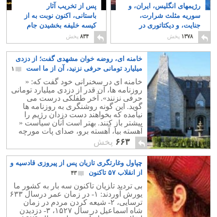
رژیمهای انگلیس، ایران، و
پس از تخریب آثار
سوریه مثلث شرارت،
باستانی، اکنون نوبت به از
جنایت، و دیکتاتوری در
کیسه خلیفه بخشیدن جام
جهان امروزند
زرین فرا رسیده است
۸
۱۳۷۸
پخش
۸۳۴
پخش
۴
خامنه ای، روضه خوان مشهدی گفت؛ از دزدی
میلیارد تومانی حرفی نزنید، آن از ما است
۱
خامنه ای در سخنرانی خود گفت که: «
روزنامه ها، آن قدر از دزدی میلیارد تومانی
حرفی نزنند». آخر طفلکی درست می
گوید. این گونه روشنگری به روزنامه ها
نیامده که بخواهند دست دزدان رژیم را
بیشتر باز کنند. بهتر است آنان سیاست «
آهسته بیا، آهسته برو، صدای پات مورچه
نفهنه»، را دنبال کنند.
۶۶۳
پخش
چپاول وغارتگری تازیان پس از پیروزی قادسیه و
از انقلاب ۵۷ تاکنون
۴۳
بی تردید تا‍زیان تاکنون سه بار به کشور ما
یورش آوردند: ۱- در زمان عمر درسال ۶۳۳
ترسایی، ۲- شیعه کردن مردم در زمان
شاه اسماعیل در سال ۱۵۲۷، ۳- دزدیدن