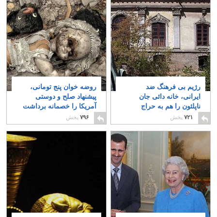
رژیم بی فرهنگ ضد
روضه خوان پنج تومانی،
ایرانی، خانه دائی جان
پیشنهاد صلح و دوستی
ناپلئون را هم به حراج
آمریکا را خصمانه برداشت
گذاشت
می کند
۱۰
۱
۷۲۱
پخش
۷۹۶
پخش