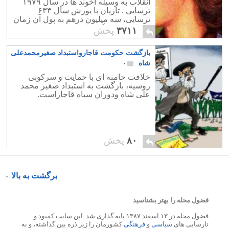
انقلاب به وسیله آخوند ها در سال ۱۹۷۹
ترسایی . تازیان با یورش سال ۶۳۳
ترسایی، سه میلیون درهم به پول آن زمان
اموال کاخ بزرگ ساسانی را به غارت بردند.
۳۷۱۱
پخش
بازگشت حکومت قاجارواستبداد صغیرمحمدعلی
شاه
۰
خلافت خامنه ای با حمایت و سرکوبی
روسیه، بازگشت به استبداد صغیر محمد
علی شاه ودوران سیاه قاجاراست.
۸۰
پخش
برگشت به بالا
فضول محله را بهتر بشناسید
فضول محله در ۱۳ اسفند ۱۳۸۷ پایه گذاری شد. این سایت کمبود و
نارسایی های
سیاسی
و
فرهنگی
کشورمان را زیر ذره بین گذاشته، و به