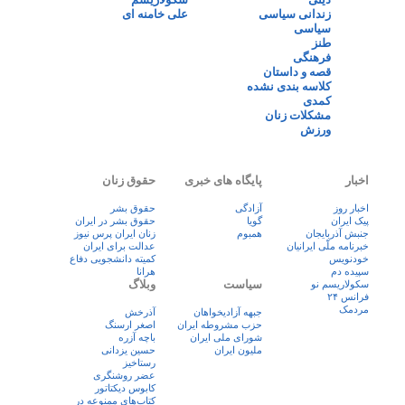
زندانی سیاسی
علی خامنه ای
سیاسی
طنز
فرهنگی
قصه و داستان
کلاسه بندی نشده
کمدی
مشکلات زنان
ورزش
اخبار
پایگاه های خبری
حقوق زنان
اخبار روز
آزادگی
حقوق بشر
پيک ايران
گویا
حقوق بشر در ایران
جنبش آذربایجان
همبوم
زنان ايران پرس نيوز
خبرنامه ملّی ایرانیان
عدالت برای ایران
خودنویس
کمیته دانشجویی دفاع
سپیده دم
هرانا
سیاست
وبلاگ
سکولاریسم نو
فرانس ۲۴
مردمک
جبهه آزادیخواهان
آذرخش
حزب مشروطه ایران
اصغر ارسنگ
شورای ملی ایران
باچه آزره
ملیون ایران
حسین یزدانی
رستاخیز
عضر روشنگری
کابوس دیکتاتور
کتاب‌های ممنوعه در