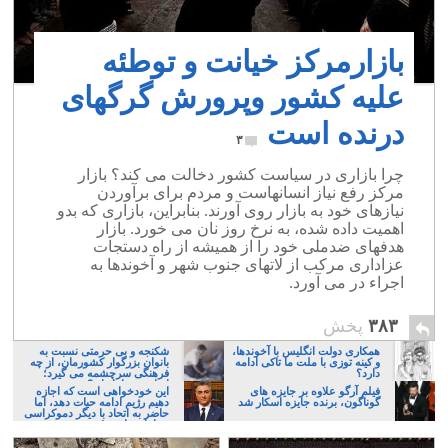
بازارمرکز خیانت و توطئه
علیه کشور وپرورش گرگهای
درنده است
۳
چرا بازاری در سیاست کشور دخالت می کند؟ بازار
مرکز رفع نیاز انسانهاست و مردم برای برآوردن
نیازهای خود به بازار روی آورند. بنابراین، بازاری که بدو
اهمیت داده شده، به نرخ روز نان می خورد. بازار
هدفهای ضدملی خود را از همیشه از راه دستجات
عزاداری مرکب از لاتهای جنوب شهر و آخوندها به
اجراء در می آورد.
۳۸۳
پخش
همکاری دولت انگلیس با آخوندها،
شکنجه و بی حرمتی نسبت به
و کینه توزی با ملت ما تاکی ادامه
بانوان بزرگوار کشورمان، از چه
دارد؟
فرهنگی سرچشمه می گیرد؛
ایرانی، و یا تازیان؟
فیلم آرگو علاوه بر جایزه های
این خودخواهی است که اجازه
گوناگون، برنده جایزه اسکار شد
دهیم رژیم ادامه حیات دهد، اما
حاضر به اتحاد با دیگر دموکراسی
خواهان نباشیم!