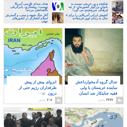
شکنجه و بی حرمتی نسبت به
هدف صدای فارسی آمریکا
بانوان بزرگوار کشورمان، از چه
چیست؛ روشنگری، یادرتاریکی
فرهنگی سرچشمه می گیرد؛
نگاهداشتن مردم؟
ایرانی، و یا تازیان؟
کشیش ایرانی آمریکایی را برای ۸
آغاز جنگ شیعه و سنی، و گسترش
سال به زندان اوین فرستادند
اسلام کشتارگر در کشورهای
جهان
جدال گروه آدمخوارداعش
انزوای بیش از پیش
نماینده عربستان با ولی
طرفداران رژیم حتی از
فقیه جنایتکار ضد انسان
درون
۰
۱۱
۲۲۶۷
پخش
۶۰۸
پخش