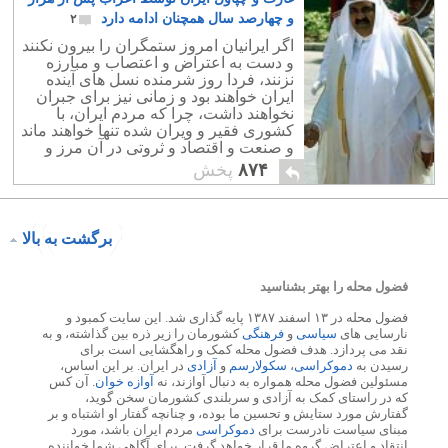
و چهارصد سال همچنان ادامه دارد
۲
اگر ایرانیان امروز ستمگران را بیرون نکنند
و دست به اعتراض و اعتصاب و مبارزه
نزنند، فردا روز شرمنده نسل های آینده
ایران خواهند بود و زمانی نیز برای جبران
نخواهند داشت، چرا که مردم ایران، با
کشوری فقیر و ویران شده تنها خواهند ماند
و صنعت و اقتصاد و ثروتی در آن مرز و
بوم وجود خارجی نخواهد داشت.
۸۷۴
پخش
برگشت به بالا
فضول محله را بهتر بشناسید
فضول محله در ۱۳ اسفند ۱۳۸۷ پایه گذاری شد. این سایت کمبود و
نارسایی های
سیاسی
و
فرهنگی
کشورمان را زیر ذره بین گذاشته، و به
نقد می پردازد. هدف فضول محله کمک و راهگشایی است برای
رسیدن به
دموکراسی
،
سکولارسم
و
آزادی
در ایران. بر این اساس،
مسئولین فضول محله همواره به دنبال آوازند، نه
آوازه خوان
. آن کس
که در راستای کمک به آزادی و سربلندی کشورمان سخن گوید،
گفتارش مورد ستایش و تحسین ما بوده، و چنانچه گفتار او اشتباه و بر
مبنای سیاست نادرست برای
دموکراسی
مردم ایران باشد، مورد
انتقاد و اعتراض گروه ما قرار خواهد گرفت. برای آگاهی شما خواننده