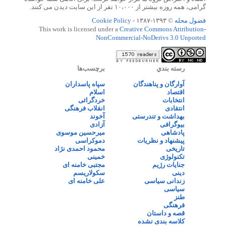
گرامی، همه روزه بیشتر از ۱۰،۰۰۰ نفر از این سایت دیدن می کنند.
فضول محله
© ۱۳۹۳-۱۳۸۷ -
Cookie Policy
This work is licensed under a
Creative Commons Attribution-
NonCommercial-NoDerivs 3.0 Unported
رسته بندي
برچسب‌ها
آوارگان و پناهندگان
سپاه پاسداران
اقتصاد
اسلام
انتخابات
خردگرائی
انتقادی
انقلاب فرهنگی
بهداشت و تندرستی
آخوند
بیوگرافی
آزادی
پادشاهی
میرحسین موسوی
پیشنهاد و نظریات
دموکراسی
تاریخی
محمود احمدی نژاد
تکنولوژی
خمینی
جنایات رژیم
مجتبی خامنه ای
دینی
سکولاریسم
زندانی سیاسی
علی خامنه ای
سیاسی
طنز
فرهنگی
قصه و داستان
کلاسه بندی نشده