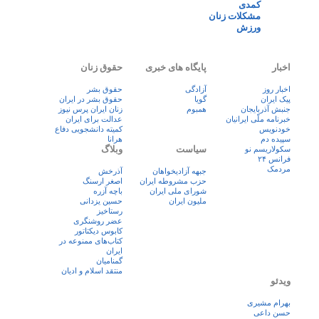
کمدی
مشکلات زنان
ورزش
اخبار
پایگاه های خبری
حقوق زنان
اخبار روز
آزادگی
حقوق بشر
پيک ايران
گویا
حقوق بشر در ایران
جنبش آذربایجان
همبوم
زنان ايران پرس نيوز
خبرنامه ملّی ایرانیان
عدالت برای ایران
خودنویس
کمیته دانشجویی دفاع
سپیده دم
هرانا
سیاست
وبلاگ
سکولاریسم نو
فرانس ۲۴
مردمک
جبهه آزادیخواهان
آذرخش
حزب مشروطه ایران
اصغر ارسنگ
شورای ملی ایران
باچه آزره
ملیون ایران
حسین یزدانی
رستاخیز
عضر روشنگری
کابوس دیکتاتور
کتاب‌های ممنوعه در
ایران
گمنامیان
منتقد اسلام و ادیان
ویدئو
بهرام مشیری
حسن داعی