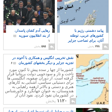
پیامد دشمنی رژیم با
رهایی آدم کشان پاسدار،
کشورهای عربی، توطئه
از بند انقلابیون سوریه
آنان، برای تصاحب جزایر
۱
سه گانه است
۶
۷۷۸
پخش
۵۸۵
پخش
نقش تخریبی انگلیس و همکاری با آخوند در
تجزیه جزایر و دیگر بخشهای کشورمان
۶
کشورما از چها ر سده پیش تا کنون مورد
تاخت و تاز و سودجویی دولت بریتانیا قرار
گرفته است. از دوران صفویه، انگلیسی ها
برای دستیابی سیاسی، آشنایی به کارهای
هنری و دستی و بالاتر ازهمه راهیابی به
هندوستان، به عنوان جهانگرد و خاورشناس
در کشورمان نفوذ کردند. نفوذ آنان از
دوران قاجاریه پیوسته گسترش یافت.
۱۱۲۰
پخش
غارت و چپاول ایران توسط اعراب پس از هزار