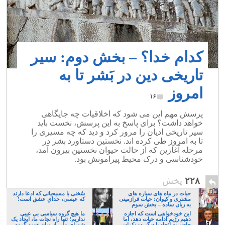
کدام خدا؟ – بخش دوم: سیر
تاریخی دین در بَشر تا به
امروز
۱۶
پرسش مهم این می شود که اخلاقیات چه جایگاهی
خواهد داشت؟ برای پاسخ به این پرسش، نخست باید
سیر تاریخی ادیان را مرور کرد و دید که چه مسیری را
تا به امروز طی کرده اند. نخستین دستاورد بشر در
مرحله آغازین که از حالت حیوان نخستین بیرون آمد،
خودشناسی و درک محیط پیرامونش بود.
۲۲۸
پخش
حیات در ماه های سیاره های
سُخنی با مسیحیانی که ادعا دارند
مشتری و کیوان: حیات فرازمینی
که عیسی، خدایِ عشق است!
به زبان ساده – بخش سوم
این خودخواهی است که اجازه
ما هیچ گروه سیاسی بی عیبی
دهیم رژیم ادامه حیات دهد، اما
نداریم؛ تنها راه نجات ما، ایجاد یک
حاضر به اتحاد با دیگر دموکراسی
شورای ملی از میان همین گروه