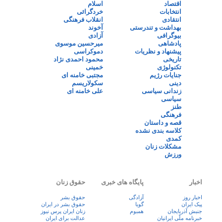
اقتصاد
اسلام
انتخابات
خردگرائی
انتقادی
انقلاب فرهنگی
بهداشت و تندرستی
آخوند
بیوگرافی
آزادی
پادشاهی
میرحسین موسوی
پیشنهاد و نظریات
دموکراسی
تاریخی
محمود احمدی نژاد
تکنولوژی
خمینی
جنایات رژیم
مجتبی خامنه ای
دینی
سکولاریسم
زندانی سیاسی
علی خامنه ای
سیاسی
طنز
فرهنگی
قصه و داستان
کلاسه بندی نشده
کمدی
مشکلات زنان
ورزش
اخبار
پایگاه های خبری
حقوق زنان
اخبار روز
آزادگی
حقوق بشر
پيک ايران
گویا
حقوق بشر در ایران
جنبش آذربایجان
همبوم
زنان ايران پرس نيوز
خبرنامه ملّی ایرانیان
عدالت برای ایران