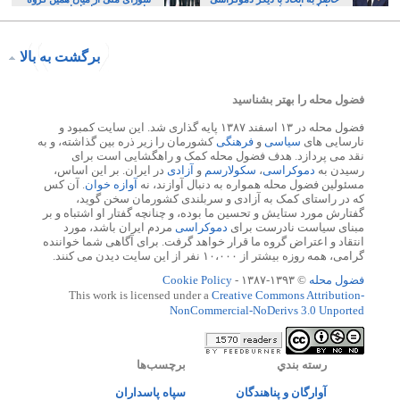
خواهان نباشیم!
های پر عیب و ایراد است
برگشت به بالا
فضول محله را بهتر بشناسید
فضول محله در ۱۳ اسفند ۱۳۸۷ پایه گذاری شد. این سایت کمبود و
نارسایی های
سیاسی
و
فرهنگی
کشورمان را زیر ذره بین گذاشته، و به
نقد می پردازد. هدف فضول محله کمک و راهگشایی است برای
رسیدن به
دموکراسی
،
سکولارسم
و
آزادی
در ایران. بر این اساس،
مسئولین فضول محله همواره به دنبال آوازند، نه
آوازه خوان
. آن کس
که در راستای کمک به آزادی و سربلندی کشورمان سخن گوید،
گفتارش مورد ستایش و تحسین ما بوده، و چنانچه گفتار او اشتباه و بر
مبنای سیاست نادرست برای
دموکراسی
مردم ایران باشد، مورد
انتقاد و اعتراض گروه ما قرار خواهد گرفت. برای آگاهی شما خواننده
گرامی، همه روزه بیشتر از ۱۰،۰۰۰ نفر از این سایت دیدن می کنند.
فضول محله
© ۱۳۹۳-۱۳۸۷ -
Cookie Policy
This work is licensed under a
Creative Commons Attribution-
NonCommercial-NoDerivs 3.0 Unported
رسته بندي
برچسب‌ها
آوارگان و پناهندگان
سپاه پاسداران