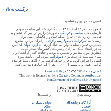
برگشت به بالا
فضول محله را بهتر بشناسید
فضول محله در ۱۳ اسفند ۱۳۸۷ پایه گذاری شد. این سایت کمبود و
نارسایی های
سیاسی
و
فرهنگی
کشورمان را زیر ذره بین گذاشته، و به
نقد می پردازد. هدف فضول محله کمک و راهگشایی است برای
رسیدن به
دموکراسی
،
سکولارسم
و
آزادی
در ایران. بر این اساس،
مسئولین فضول محله همواره به دنبال آوازند، نه
آوازه خوان
. آن کس
که در راستای کمک به آزادی و سربلندی کشورمان سخن گوید،
گفتارش مورد ستایش و تحسین ما بوده، و چنانچه گفتار او اشتباه و بر
مبنای سیاست نادرست برای
دموکراسی
مردم ایران باشد، مورد
انتقاد و اعتراض گروه ما قرار خواهد گرفت. برای آگاهی شما خواننده
گرامی، همه روزه بیشتر از ۱۰،۰۰۰ نفر از این سایت دیدن می کنند.
فضول محله
© ۱۳۹۳-۱۳۸۷ -
Cookie Policy
This work is licensed under a
Creative Commons Attribution-
NonCommercial-NoDerivs 3.0 Unported
رسته بندي
برچسب‌ها
آوارگان و پناهندگان
سپاه پاسداران
اقتصاد
اسلام
انتخابات
خردگرائی