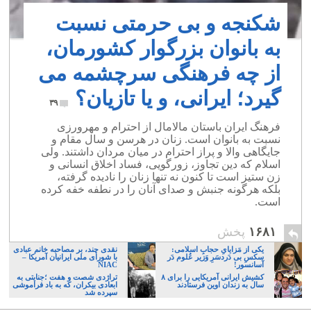
شکنجه و بی حرمتی نسبت
به بانوان بزرگوار کشورمان،
از چه فرهنگی سرچشمه می
گیرد؛ ایرانی، و یا تازیان؟
۳۹
فرهنگ ایران باستان مالامال از احترام و مهرورزی
نسبت به بانوان است. زنان در هرسن و سال مقام و
جایگاهی والا و پراز احترام در میان مردان داشتند. ولی
اسلام که دین تجاوز، زورگویی، فساد اخلاق انسانی و
زن ستیز است تا کنون نه تنها زنان را نادیده گرفته،
بلکه هرگونه جنبش و صدای آنان را در نطفه خفه کرده
است.
۱۶۸۱
پخش
یکی از مَزایایِ حجابِ اسلامی:
نقدی چند، بر مصاحبه خانم عبادی
سکسِ بی دَردسَرِ وَزیر عُلوم دَر
با شورای ملی ایرانیان آمریکا –
آسانسور!
NIAC
کشیش ایرانی آمریکایی را برای ۸
تراژدی شصت و هفت ؛جنایتی به
سال به زندان اوین فرستادند
ابعادی بیکران، که به باد فراموشی
سپرده شد