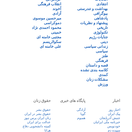
انتقادی
انقلاب فرهنگی
بهداشت و تندرستی
آخوند
بیوگرافی
آزادی
پادشاهی
میرحسین موسوی
پیشنهاد و نظریات
دموکراسی
تاریخی
محمود احمدی نژاد
تکنولوژی
خمینی
جنایات رژیم
مجتبی خامنه ای
دینی
سکولاریسم
زندانی سیاسی
علی خامنه ای
سیاسی
طنز
فرهنگی
قصه و داستان
کلاسه بندی نشده
کمدی
مشکلات زنان
ورزش
اخبار
پایگاه های خبری
حقوق زنان
اخبار روز
آزادگی
حقوق بشر
پيک ايران
گویا
حقوق بشر در ایران
جنبش آذربایجان
همبوم
زنان ايران پرس نيوز
خبرنامه ملّی ایرانیان
عدالت برای ایران
خودنویس
کمیته دانشجویی دفاع
سپیده دم
هرانا