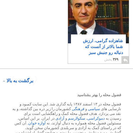
شاهزاده گرامی، ارزش
شما بالاتر از آنست که
دنباله رو جنبش سبز
وابسته به رژیم باشید
۵
۳۶۹
پخش
برگشت به بالا
فضول محله را بهتر بشناسید
فضول محله در ۱۳ اسفند ۱۳۸۷ پایه گذاری شد. این سایت کمبود و
نارسایی های
سیاسی
و
فرهنگی
کشورمان را زیر ذره بین گذاشته، و به
نقد می پردازد. هدف فضول محله کمک و راهگشایی است برای
رسیدن به
دموکراسی
،
سکولارسم
و
آزادی
در ایران. بر این اساس،
مسئولین فضول محله همواره به دنبال آوازند، نه
آوازه خوان
. آن کس
که در راستای کمک به آزادی و سربلندی کشورمان سخن گوید،
گفتارش مورد ستایش و تحسین ما بوده، و چنانچه گفتار او اشتباه و بر