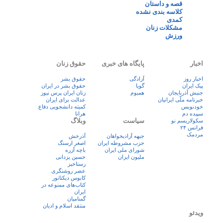
قصه و داستان
کلاسه بندی نشده
کمدی
مشکلات زنان
ورزش
اخبار
پایگاه های خبری
حقوق زنان
اخبار روز
آزادگی
حقوق بشر
پيک ايران
گویا
حقوق بشر در ایران
جنبش آذربایجان
همبوم
زنان ايران پرس نيوز
خبرنامه ملّی ایرانیان
عدالت برای ایران
خودنویس
کمیته دانشجویی دفاع
سپیده دم
هرانا
سیاست
وبلاگ
سکولاریسم نو
فرانس ۲۴
مردمک
جبهه آزادیخواهان
آذرخش
حزب مشروطه ایران
اصغر ارسنگ
شورای ملی ایران
باچه آزره
ملیون ایران
حسین یزدانی
رستاخیز
عضر روشنگری
کابوس دیکتاتور
کتاب‌های ممنوعه در
ایران
گمنامیان
منتقد اسلام و ادیان
ویدئو