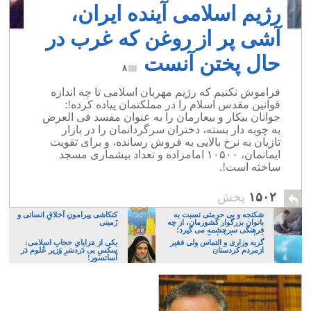
رژیم اسلامی آینده ایران،
آشی پر از روغن که غرب در
حال پختن آنست
۸
فراموش نکنیم که رژیم مهربان اسلامی تا چه اندازه
قوانین مقدس اسلام را در مملکتمان پیاده کرده!:
جوانان بیکار و بیعارمان را به عنوان مفسد فی العرض
به چوبه دار بسته، دختران سرگردانمان را در بازار
تازیان به نرخ بالایی به فروش رسانده، و برای تقویت
ایمانمان، ۱۰۵۰۰ امامزاده و تعداد بیشماری مسجد
ساخته است!.
۱۵۰۲
پخش
شکنجه و بی حرمتی نسبت به
کنکاشی پیرامونِ اَخلاقِ انسانی و
بانوان بزرگوار کشورمان، از چه
زَمینی
فرهنگی سرچشمه می گیرد؛
ایرانی، و یا تازیان؟
گریه وزاری و التماس ولی فقیر
یکی از مَزایایِ حجابِ اسلامی:
ازمردم کردستان
سکسِ بی دَردسَرِ وَزیر عُلوم دَر
آسانسور!