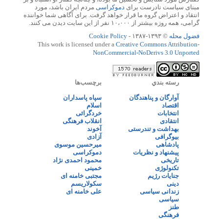
مبنای سیاست نادرست برای
دموکراسی
مردم ایران باشد، مورد
انتقاد و اعتراض گروه ما قرار خواهد گرفت. برای آگاهی شما خواننده
گرامی، همه روزه بیشتر از ۱۰،۰۰۰ نفر از این سایت دیدن می کنند.
فضول محله
© ۱۳۹۳-۱۳۸۷ -
Cookie Policy
This work is licensed under a
Creative Commons Attribution-
NonCommercial-NoDerivs 3.0 Unported
رسته بندي
برچسب‌ها
آوارگان و پناهندگان
سپاه پاسداران
اقتصاد
اسلام
انتخابات
خردگرائی
انتقادی
انقلاب فرهنگی
بهداشت و تندرستی
آخوند
بیوگرافی
آزادی
پادشاهی
میرحسین موسوی
پیشنهاد و نظریات
دموکراسی
تاریخی
محمود احمدی نژاد
تکنولوژی
خمینی
جنایات رژیم
مجتبی خامنه ای
دینی
سکولاریسم
زندانی سیاسی
علی خامنه ای
سیاسی
طنز
فرهنگی