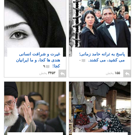
پاسخ به ترانه حامد زمانی؛
غیرت و شرافت انسانی
می کشید، می کشند.
هندی ها کجا، و ما ایرانیان
۰
کجا!
۹
۱۵۵
پخش
۳۴۵۳
پخش