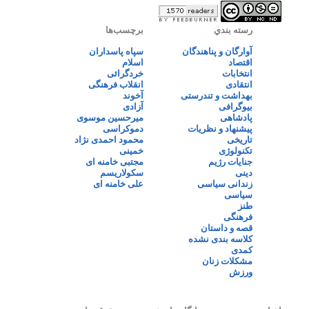
رسته بندي
برچسب‌ها
آوارگان و پناهندگان
سپاه پاسداران
اقتصاد
اسلام
انتخابات
خردگرائی
انتقادی
انقلاب فرهنگی
بهداشت و تندرستی
آخوند
بیوگرافی
آزادی
پادشاهی
میرحسین موسوی
پیشنهاد و نظریات
دموکراسی
تاریخی
محمود احمدی نژاد
تکنولوژی
خمینی
جنایات رژیم
مجتبی خامنه ای
دینی
سکولاریسم
زندانی سیاسی
علی خامنه ای
سیاسی
طنز
فرهنگی
قصه و داستان
کلاسه بندی نشده
کمدی
مشکلات زنان
ورزش