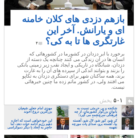
بازهم دزدی های کلان خامنه
ای و یارانش. آخر این
غارتگری ها تا به کی؟
۴
برخورد با ابر دزدان در کشورما در کشورهائی که
انسان ها در آن زندگی می کنند چنانچه یک دسته از
دزدان، شبانگاه در تاریکی و ایجاد نقب زیر زمینی بانکی
را بزنند و بتوانند اندکی از سپرده های آن را به غارت
برند، همه ساکنان شهر برای دستگری دزدان به تکاپو
می افتند ولی، در کشور ماتم زده ما چنین خبرهائی
نیست.
۵۰۱
پخش
شکنجه و بی حرمتی نسبت به
مهدی امام جعلی شیعیان
بانوان بزرگوار کشورمان، از چه
بزرگترین دروغ آخوند
فرهنگی سرچشمه می گیرد؛
ایرانی، و یا تازیان؟
کر شو، کور شو، لال شو، آهسته
این خودخواهی است که اجازه
بیا، آهسته برو، صدای پات مورچه
دهیم رژیم ادامه حیات دهد، اما
نفهمه
حاضر به اتحاد با دیگر دموکراسی
خواهان نباشیم!