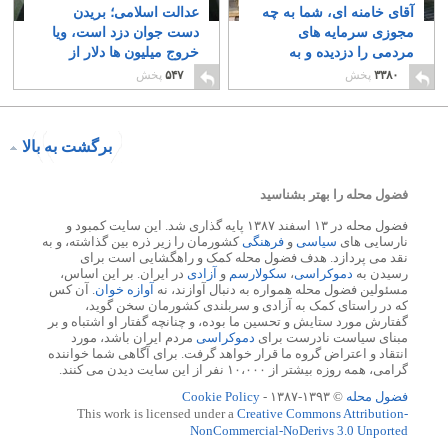
آقای خامنه ای، شما به چه
عدالت اسلامی؛ بریدن
مجوزی سرمایه های
دست جوان دزد است، ویا
مردمی را دزدیده و به
خروج میلیون ها دلار از
حساب های خود واریزکرده
کشور؟
۷
۳۳۸۰
پخش
۵۴۷
پخش
اید؟
۲۲
برگشت به بالا
فضول محله را بهتر بشناسید
فضول محله در ۱۳ اسفند ۱۳۸۷ پایه گذاری شد. این سایت کمبود و
نارسایی های
سیاسی
و
فرهنگی
کشورمان را زیر ذره بین گذاشته، و به
نقد می پردازد. هدف فضول محله کمک و راهگشایی است برای
رسیدن به
دموکراسی
،
سکولارسم
و
آزادی
در ایران. بر این اساس،
مسئولین فضول محله همواره به دنبال آوازند، نه
آوازه خوان
. آن کس
که در راستای کمک به آزادی و سربلندی کشورمان سخن گوید،
گفتارش مورد ستایش و تحسین ما بوده، و چنانچه گفتار او اشتباه و بر
مبنای سیاست نادرست برای
دموکراسی
مردم ایران باشد، مورد
انتقاد و اعتراض گروه ما قرار خواهد گرفت. برای آگاهی شما خواننده
گرامی، همه روزه بیشتر از ۱۰،۰۰۰ نفر از این سایت دیدن می کنند.
فضول محله
© ۱۳۹۳-۱۳۸۷ -
Cookie Policy
This work is licensed under a
Creative Commons Attribution-
NonCommercial-NoDerivs 3.0 Unported