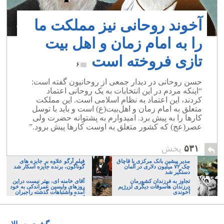
آخوند روحانی نیز مملکت ما
را به امام زمان و اهل بیت
تازی فروخته است
۶
حسن روحانی در دیدار جمعی از روحانیون گفته است:
“اینکه مردم در این انتخابات به یک روحانی اعتماد
کردند، این اعتماد به نظام اسلامی است. این مملکت
متعلق به امام زمان و اهل‌بیت(ع) است و باید با توسل
کارها را به پیش برد. امیدوارم به پشتوانه حضرت ولی
عصر(عج) که کشور متعلق به اوست کارها پیش برود.”
۵۳۱
پخش
مدیر پیشین بانک مرکزی با قاچاق
فیلم آرگو علاوه بر جایزه های
چک ۷۲ میلیون دلاری در آلمان
گوناگون، برنده جایزه اسکار شد
دستگیر شد
تجاوز به فرزندان کشورمان
آقای خامنه ای، بهتر نیست دراین
درزندان هاسوقات دیگری ا‍زرژیم
روزهای واپسین عمراندکی به خود
آخوندی
آمده واشتباهات گذشته راجبران
کنید؟