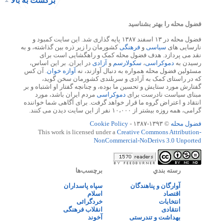
برگشت به بالا
فضول محله را بهتر بشناسید
فضول محله در ۱۳ اسفند ۱۳۸۷ پایه گذاری شد. این سایت کمبود و
نارسایی های
سیاسی
و
فرهنگی
کشورمان را زیر ذره بین گذاشته، و به
نقد می پردازد. هدف فضول محله کمک و راهگشایی است برای
رسیدن به
دموکراسی
،
سکولارسم
و
آزادی
در ایران. بر این اساس،
مسئولین فضول محله همواره به دنبال آوازند، نه
آوازه خوان
. آن کس
که در راستای کمک به آزادی و سربلندی کشورمان سخن گوید،
گفتارش مورد ستایش و تحسین ما بوده، و چنانچه گفتار او اشتباه و بر
مبنای سیاست نادرست برای
دموکراسی
مردم ایران باشد، مورد
انتقاد و اعتراض گروه ما قرار خواهد گرفت. برای آگاهی شما خواننده
گرامی، همه روزه بیشتر از ۱۰،۰۰۰ نفر از این سایت دیدن می کنند.
فضول محله
© ۱۳۹۳-۱۳۸۷ -
Cookie Policy
This work is licensed under a
Creative Commons Attribution-
NonCommercial-NoDerivs 3.0 Unported
رسته بندي
برچسب‌ها
آوارگان و پناهندگان
سپاه پاسداران
اقتصاد
اسلام
انتخابات
خردگرائی
انتقادی
انقلاب فرهنگی
بهداشت و تندرستی
آخوند