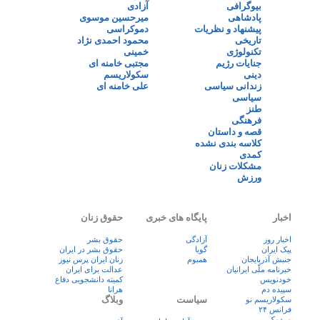
بیوگرافی
آزادی
پادشاهی
میرحسین موسوی
پیشنهاد و نظریات
دموکراسی
تاریخی
محمود احمدی نژاد
تکنولوژی
خمینی
جنایات رژیم
مجتبی خامنه ای
دینی
سکولاریسم
زندانی سیاسی
علی خامنه ای
سیاسی
طنز
فرهنگی
قصه و داستان
کلاسه بندی نشده
کمدی
مشکلات زنان
ورزش
اخبار
پایگاه های خبری
حقوق زنان
اخبار روز
آزادگی
حقوق بشر
پيک ايران
گویا
حقوق بشر در ایران
جنبش آذربایجان
همبوم
زنان ايران پرس نيوز
خبرنامه ملّی ایرانیان
عدالت برای ایران
خودنویس
کمیته دانشجویی دفاع
سپیده دم
هرانا
سیاست
وبلاگ
سکولاریسم نو
فرانس ۲۴
مردمک