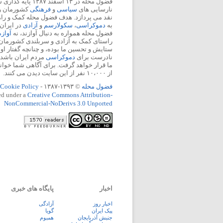
فضول محله در ۱۳ اسفند
نارسایی های
سیاسی
و
فرهنگی
کشورمان را 
نقد می پردازد. هدف فضول محله کمک و ر
به
دموکراسی
،
سکولارسم
و
آزادی
در ایران
فضول محله همواره به دنبال آوازند، نه
آواز
راستای کمک به آزادی و سربلندی کشورمان
ستایش و تحسین ما بوده، و چنانچه گفتار او
نادرست برای
دموکراسی
مردم ایران باشد، 
ما قرار خواهد گرفت. برای آگاهی شما خوان
از ۱۰،۰۰۰ نفر از این سایت دیدن می کنند.
فضول محله
© ۱۳۹۳-۱۳۸۷ -
Cookie Policy
ed under a
Creative Commons Attribution-
NonCommercial-NoDerivs 3.0 Unported
اخبار
پایگاه های خبری
اخبار روز
آزادگی
پيک ايران
گویا
جنبش آذربایجان
همبوم