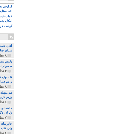
گزارش تصو
افغانستان 
خواب خوش و
امکان پذی
گوشت قرم
آقای خامن
سزای جنای
۸ نظر و ۱۸۰ پخش
بازهم سقو
به مردم ای
۴ نظر و ۹۷ پخش
تا بانوان
رژیم ضدای
۸ نظر و ۸۹ پخش
هم میهنان
رژیم تازی 
۸ نظر و ۲۱۹ پخش
زلزله زدگا
۷ نظر و ۲۱۰ پخش
خاورمیانه
ولی فقیه د
۶ نظر و ۱۵۷ پخش