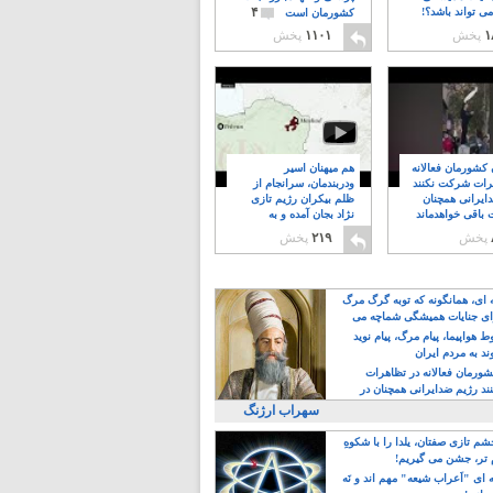
۴
ی تواند باشد؟!
کشورمان است
۱
پخش
۱۱۰۱
پخش
ن کشورمان فعالانه
هم میهنان اسیر
رات شرکت نکنند
ودربندمان، سرانجام از
ایرانی همچنان
ظلم بیکران رژیم تازی
 باقی خواهدماند
نژاد بجان آمده و به
۸
خبابانها ریختند
پخش
۲۱۹
پخش
ه ای، همانگونه که توبه گرگ مرگ
ی جنایات همیشگی شماچه می
!
 هواپیما، پیام مرگ، پیام نوید
د به مردم ایران
کشورمان فعالانه در تظاهرات
د رژیم ضدایرانی همچنان در
 خواهدماند
سهراب ارژنگ
م تازی صفتان، یلدا را با شکوهِ
 تر، جشن می گیریم!
 ای "اَعراب شیعه" مهم اند و نَه