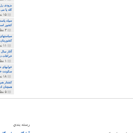
بزودی رژی
کله پا می
۱۵ نظر و ۳۲۷ پخش
سپاه پاسد
کشور اس
۳ نظر و ۱۶۲ پخش
سیاستهای 
کشورمان 
۱۱ نظر و ۳۱۵ پخش
آغاز سال 
خرافات دی
۱ نظر و ۷۴ پخش
خوابهای ط
سکونت خو
۱۸ نظر و ۸۹۷ پخش
کشتار هم م
همچنان ادا
۵ نظر و ۲۵۹ پخش
رسته بندي