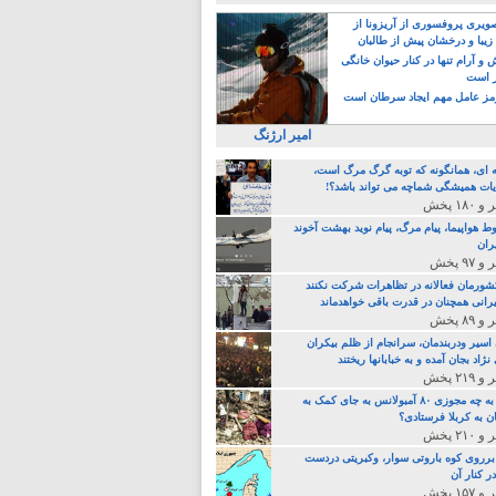
یری پروفسوری از آریزونا از
زیبا و درخشان پیش از طالبان
 آرام تنها در کنار حیوان خانگی
ر است
ز عامل مهم ایجاد سرطان است
امیر ارژنگ
ه ای، همانگونه که توبه گرگ مرگ است،
ات همیشگی شماچه می تواند باشد؟!
ط هواپیما، پیام مرگ، پیام نوید بهشت آخوند
ران
 کشورمان فعالانه در تظاهرات شرکت نکنند
رانی همچنان در قدرت باقی خواهدماند
 اسیر ودربندمان، سرانجام از ظلم بیکران
نژاد بجان آمده و به خبابانها ریختند
خامنه ای، به چه مجوزی ۸۰ آمبولانس به جای کمک به
ن به کربلا فرستادی؟
 برروی کوه باروتی سوار، وکبریتی دردست
ر کنار آن