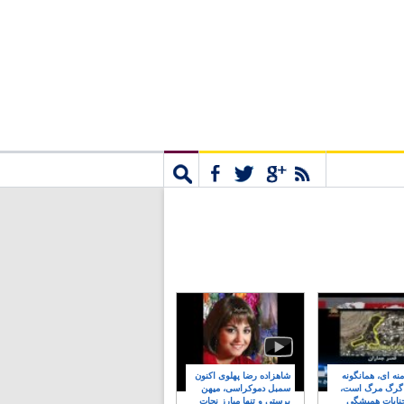
مشترک
جستجو
نه ای، همانگونه
شاهزاده رضا پهلوی اکنون
 گرگ مرگ است،
سمبل دموکراسی، میهن
نایات همیشگی
پرستی و تنها مبارز نجات