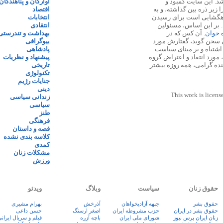
 ۱۳۸۷ پایه گذاری شد. این سایت کمبود و
آوارگان و پناهندگان
زیر ذره بین گذاشته، و به
اقتصاد
اهگشایی است برای رسیدن
انتخابات
. بر این اساس، مسئولین
انتقادی
ه خوان
. آن کس که در
بهداشت و تندرستی
 سخن گوید، گفتارش مورد
بیوگرافی
 اشتباه و بر مبنای سیاست
پادشاهی
مورد انتقاد و اعتراض گروه
پیشنهاد و نظریات
نده گرامی، همه روزه بیشتر
تاریخی
تکنولوژی
جنایات رژیم
دینی
This work is licens
زندانی سیاسی
سیاسی
طنز
فرهنگی
قصه و داستان
کلاسه بندی نشده
کمدی
مشکلات زنان
ورزش
حقوق زنان
سیاست
وبلاگ
ویدئو
حقوق بشر
جبهه آزادیخواهان
آذرخش
بهرام مشیری
حقوق بشر در ایران
حزب مشروطه ایران
اصغر ارسنگ
حسن داعی
زنان ايران پرس نيوز
شورای ملی ایران
باچه آزره
فيلم و سريال ايران