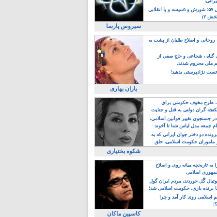
یرانی!
رویداد سال ۵۷؛ شورش و دَسیسه و یا انقلابی
خش ۲)
سیروس پارسا
روحانی و اصلاح طلبان از پشت به
ی گناه ، شجاعی و حاج صفی از
یم ملی محروم شدند.
ست نژادپرستی بدهید!
باران بهاری
طرح مخوف حکومتی برای
جه گران دولتی به قتل و جنایت
در جستجوی تغییر قوانین اسلامی،
ام جمعه مدل لباس شنا تا آخوند
مجنسگرا!
رونده دو دختر جوان ایرانی که به
 ماموران حکومت اسلامی، حلق
شکوه بختیاری
 به تاریخچه میانه روی و اصلاح
مهوری اسلامی
وتبال گًل خوردند، مردم ایران گول
ا برنده بازی، حکومت اسلامی شد!
م اسلامی روی کار آمد و چرا
؟!
کاسپین ماکان