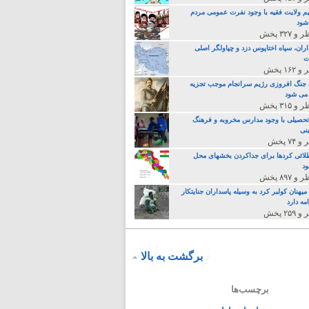
م ولایت فقیه با وجود نفرت عمومی مردم
 شود
اران، سپاه اختاپوس دزد و چپاولگر اصلی
ت
جنگ افروزی رژیم سرانجام موجب تجزیه
می شود
تحصیلی با وجود مدارس مخروبه و فرهنگ
نی
لائی کردها برای جداکردن بخشهای محل
د
یهنان کولبر کرد به وسیله پاسداران جنایتکار
مه دارد
برگشت به بالا
برچسب‌ها