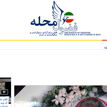
تلاش برای آزادی، دموکراسی و
THE PURSUIT OF FREEDOM,
سکولاریسم در ایران
DEMOCRACY & SECULARISM IN IRAN
ت
آقای خام
که توبه
سزای ج