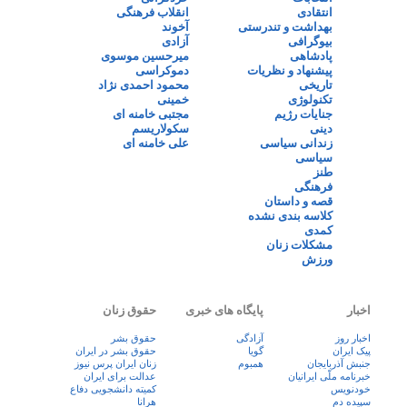
انتقادی
انقلاب فرهنگی
بهداشت و تندرستی
آخوند
بیوگرافی
آزادی
پادشاهی
میرحسین موسوی
پیشنهاد و نظریات
دموکراسی
تاریخی
محمود احمدی نژاد
تکنولوژی
خمینی
جنایات رژیم
مجتبی خامنه ای
دینی
سکولاریسم
زندانی سیاسی
علی خامنه ای
سیاسی
طنز
فرهنگی
قصه و داستان
کلاسه بندی نشده
کمدی
مشکلات زنان
ورزش
اخبار
پایگاه های خبری
حقوق زنان
اخبار روز
آزادگی
حقوق بشر
پيک ايران
گویا
حقوق بشر در ایران
جنبش آذربایجان
همبوم
زنان ايران پرس نيوز
خبرنامه ملّی ایرانیان
عدالت برای ایران
خودنویس
کمیته دانشجویی دفاع
سپیده دم
هرانا