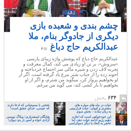
چشم بندی و شعبده بازی
دیگری از جادوگر بنام، ملا
عبدالکریم حاج دباغ
۶
عبدالکریم حاج دباغ که پوشش واژه زیبای پارسی
«سروش»، بر تن او زیادی می کند، کمال معرفت و
تجربه لاف زدن و شیره مالی سر اجتماع خردباخته و
آخوند زده را از جناب شتر مرغ یاد گرفته است. اگر از
او بخواهیم پرواز کن، میگوید من شترم، و اگر از او
بخواهیم تا بار کشی کند، می گوید من مرغم.
۶۳۴
پخش
حیات در ماه های سیاره های
سُخنی با مسیحیانی که ادعا دارند
مشتری و کیوان: حیات فرازمینی
که عیسی، خدایِ عشق است!
به زبان ساده – بخش سوم
این خودخواهی است که اجازه
شایگان اسفندیاری؛ وبلاگ نویسی
دهیم رژیم ادامه حیات دهد، اما
آزادی خواه و اسیر دَر بندِ دیوان!
حاضر به اتحاد با دیگر دموکراسی
خواهان نباشیم!