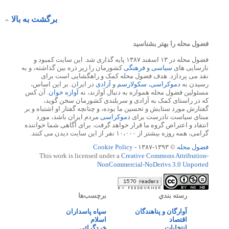
برگشت به بالا
فضول محله را بهتر بشناسید
فضول محله در ۱۳ اسفند ۱۳۸۷ پایه گذاری شد. این سایت کمبود و
نارسایی های
سیاسی
و
فرهنگی
کشورمان را زیر ذره بین گذاشته، و به
نقد می پردازد. هدف فضول محله کمک و راهگشایی است برای
رسیدن به
دموکراسی
،
سکولارسم
و
آزادی
در ایران. بر این اساس،
مسئولین فضول محله همواره به دنبال آوازند، نه
آوازه خوان
. آن کس
که در راستای کمک به آزادی و سربلندی کشورمان سخن گوید،
گفتارش مورد ستایش و تحسین ما بوده، و چنانچه گفتار او اشتباه و بر
مبنای سیاست نادرست برای
دموکراسی
مردم ایران باشد، مورد
انتقاد و اعتراض گروه ما قرار خواهد گرفت. برای آگاهی شما خواننده
گرامی، همه روزه بیشتر از ۱۰،۰۰۰ نفر از این سایت دیدن می کنند.
فضول محله
© ۱۳۹۳-۱۳۸۷ -
Cookie Policy
This work is licensed under a
Creative Commons Attribution-
NonCommercial-NoDerivs 3.0 Unported
رسته بندي
برچسب‌ها
آوارگان و پناهندگان
سپاه پاسداران
اقتصاد
اسلام
انتخابات
خردگرائی