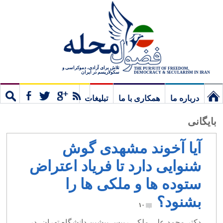
تلاش برای آزادی، دموکراسی و
THE PURSUIT OF FREEDOM,
سکولاریسم در ایران
DEMOCRACY & SECULARISM IN IRAN
درباره ما
همکاری با ما
تبلیغات
نخستین
مشترک
جستج
بایگانی
برگ
آیا آخوند مشهدی گوش
شنوایی دارد تا فریاد اعتراض
ستوده ها و ملکی ها را
بشنود؟
۱۰
دکتر محمد علی ملکی ريیس پیشین دانشگاه تهران، در