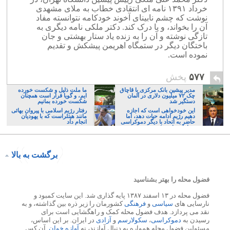
خرداد ۱۳۹۱ نامه ای انتقادی خطاب به ملای مشهدی
نوشت که چشم نابینای آخوند خودکامه نتوانسته مفاد
آن را بخواند، و یا درک کند. دکتر ملکی نامه دیگری به
تازگی نوشته و آن را به زنده یاد ستار بهشتی و جان
باختگان دیگر در ستمگاه اهریمن پیشکش و تقدیم
نموده است.
۵۷۷
پخش
مدیر پیشین بانک مرکزی با قاچاق
ما ملت ذلیل و شکست خورده
چک ۷۲ میلیون دلاری در آلمان
ایم، و گویا قرار است همچنان
دستگیر شد
شکست خورده بمانیم
این خودخواهی است که اجازه
رفتار رژیم اسلامی با پیروان بهائی
دهیم رژیم ادامه حیات دهد، اما
مانند هیتلراست که با یهودیان
حاضر به اتحاد با دیگر دموکراسی
انجام داد
خواهان نباشیم!
برگشت به بالا
فضول محله را بهتر بشناسید
فضول محله در ۱۳ اسفند ۱۳۸۷ پایه گذاری شد. این سایت کمبود و
نارسایی های
سیاسی
و
فرهنگی
کشورمان را زیر ذره بین گذاشته، و به
نقد می پردازد. هدف فضول محله کمک و راهگشایی است برای
رسیدن به
دموکراسی
،
سکولارسم
و
آزادی
در ایران. بر این اساس،
مسئولین فضول محله همواره به دنبال آوازند، نه
آوازه خوان
. آن کس