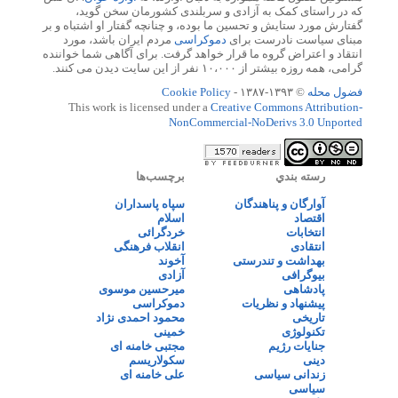
که در راستای کمک به آزادی و سربلندی کشورمان سخن گوید،
گفتارش مورد ستایش و تحسین ما بوده، و چنانچه گفتار او اشتباه و بر
مبنای سیاست نادرست برای
دموکراسی
مردم ایران باشد، مورد
انتقاد و اعتراض گروه ما قرار خواهد گرفت. برای آگاهی شما خواننده
گرامی، همه روزه بیشتر از ۱۰،۰۰۰ نفر از این سایت دیدن می کنند.
فضول محله
© ۱۳۹۳-۱۳۸۷ -
Cookie Policy
This work is licensed under a
Creative Commons Attribution-
NonCommercial-NoDerivs 3.0 Unported
رسته بندي
برچسب‌ها
آوارگان و پناهندگان
سپاه پاسداران
اقتصاد
اسلام
انتخابات
خردگرائی
انتقادی
انقلاب فرهنگی
بهداشت و تندرستی
آخوند
بیوگرافی
آزادی
پادشاهی
میرحسین موسوی
پیشنهاد و نظریات
دموکراسی
تاریخی
محمود احمدی نژاد
تکنولوژی
خمینی
جنایات رژیم
مجتبی خامنه ای
دینی
سکولاریسم
زندانی سیاسی
علی خامنه ای
سیاسی