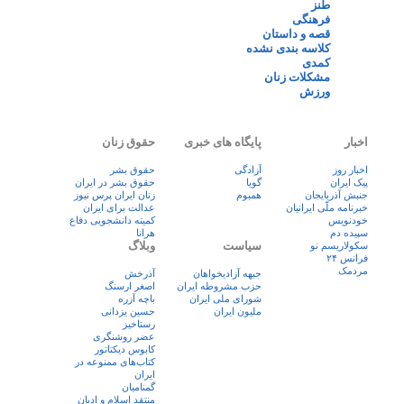
طنز
فرهنگی
قصه و داستان
کلاسه بندی نشده
کمدی
مشکلات زنان
ورزش
اخبار
پایگاه های خبری
حقوق زنان
اخبار روز
آزادگی
حقوق بشر
پيک ايران
گویا
حقوق بشر در ایران
جنبش آذربایجان
همبوم
زنان ايران پرس نيوز
خبرنامه ملّی ایرانیان
عدالت برای ایران
خودنویس
کمیته دانشجویی دفاع
سپیده دم
هرانا
سیاست
وبلاگ
سکولاریسم نو
فرانس ۲۴
مردمک
جبهه آزادیخواهان
آذرخش
حزب مشروطه ایران
اصغر ارسنگ
شورای ملی ایران
باچه آزره
ملیون ایران
حسین یزدانی
رستاخیز
عضر روشنگری
کابوس دیکتاتور
کتاب‌های ممنوعه در
ایران
گمنامیان
منتقد اسلام و ادیان