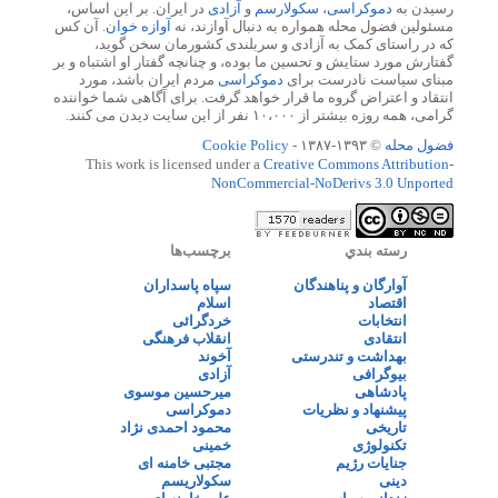
رسیدن به
دموکراسی
،
سکولارسم
و
آزادی
در ایران. بر این اساس،
مسئولین فضول محله همواره به دنبال آوازند، نه
آوازه خوان
. آن کس
که در راستای کمک به آزادی و سربلندی کشورمان سخن گوید،
گفتارش مورد ستایش و تحسین ما بوده، و چنانچه گفتار او اشتباه و بر
مبنای سیاست نادرست برای
دموکراسی
مردم ایران باشد، مورد
انتقاد و اعتراض گروه ما قرار خواهد گرفت. برای آگاهی شما خواننده
گرامی، همه روزه بیشتر از ۱۰،۰۰۰ نفر از این سایت دیدن می کنند.
فضول محله
© ۱۳۹۳-۱۳۸۷ -
Cookie Policy
This work is licensed under a
Creative Commons Attribution-
NonCommercial-NoDerivs 3.0 Unported
رسته بندي
برچسب‌ها
آوارگان و پناهندگان
سپاه پاسداران
اقتصاد
اسلام
انتخابات
خردگرائی
انتقادی
انقلاب فرهنگی
بهداشت و تندرستی
آخوند
بیوگرافی
آزادی
پادشاهی
میرحسین موسوی
پیشنهاد و نظریات
دموکراسی
تاریخی
محمود احمدی نژاد
تکنولوژی
خمینی
جنایات رژیم
مجتبی خامنه ای
دینی
سکولاریسم