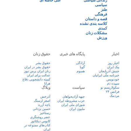
زندانی سیاسی
علی خامنه ای
سیاسی
طنز
فرهنگی
قصه و داستان
کلاسه بندی نشده
کمدی
مشکلات زنان
ورزش
اخبار
پایگاه های خبری
حقوق زنان
اخبار روز
آزادگی
حقوق بشر
پيک ايران
گویا
حقوق بشر در ایران
جنبش آذربایجان
همبوم
زنان ايران پرس نيوز
خبرنامه ملّی ایرانیان
عدالت برای ایران
خودنویس
کمیته دانشجویی دفاع
سپیده دم
هرانا
سیاست
وبلاگ
سکولاریسم نو
فرانس ۲۴
مردمک
جبهه آزادیخواهان
آذرخش
حزب مشروطه ایران
اصغر ارسنگ
شورای ملی ایران
باچه آزره
ملیون ایران
حسین یزدانی
رستاخیز
عضر روشنگری
کابوس دیکتاتور
کتاب‌های ممنوعه در
ایران