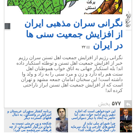
نگرانی سران مذهبی ایران
از افزایش جمعیت سنی ها
در ایران
۲۲
نگرانی رژیم از افزایش جمعیت اهل تسنن سران رژیم
خبر از افزایش جمعیت اهل تسنن و توطئه استکبار داده
اند! بله استکبار جهانی به اتاق خواب هموطنان اهل
سنت هم راه دارد و زن و مرد سنی را به زاد و ولد وا
داشته است! این سخنان امامان جمعه مشهد و تهران
است که از افزایش جمعیت اهل تسنن ابراز ناراحتی
کرده اند!
۵۷۷
پخش
این خودخواهی است که اجازه
برنامه کشتار سفیران عربستان و
دهیم رژیم ادامه حیات دهد، اما
اسرائیل در واشنگتن، به دنبال
حاضر به اتحاد با دیگر دموکراسی
قتلهای گسترده دیگر
خواهان نباشیم!
چرا شورایِ ملی نباید از
شکنجه و بی حرمتی نسبت به
کشورهایِ خارجی و یا یک سرمایه
بانوان بزرگوار کشورمان، از چه
دار، کمکِ مالی دریافت کند؟
فرهنگی سرچشمه می گیرد؛
ایرانی، و یا تازیان؟