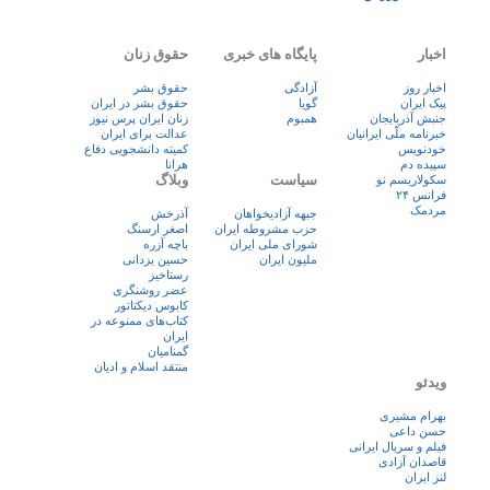
اخبار
پایگاه های خبری
حقوق زنان
اخبار روز
آزادگی
حقوق بشر
پيک ايران
گویا
حقوق بشر در ایران
جنبش آذربایجان
همبوم
زنان ايران پرس نيوز
خبرنامه ملّی ایرانیان
عدالت برای ایران
خودنویس
کمیته دانشجویی دفاع
سپیده دم
هرانا
سیاست
وبلاگ
سکولاریسم نو
فرانس ۲۴
مردمک
جبهه آزادیخواهان
آذرخش
حزب مشروطه ایران
اصغر ارسنگ
شورای ملی ایران
باچه آزره
ملیون ایران
حسین یزدانی
رستاخیز
عضر روشنگری
کابوس دیکتاتور
کتاب‌های ممنوعه در
ایران
گمنامیان
منتقد اسلام و ادیان
ویدئو
بهرام مشیری
حسن داعی
فيلم و سريال ايرانی
قاصدان آزادی
لنز ایران