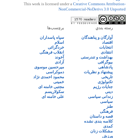
This work is licensed under a
Creative Commons Attribution-
NonCommercial-NoDerivs 3.0 Unported
رسته بندي
برچسب‌ها
آوارگان و پناهندگان
سپاه پاسداران
اقتصاد
اسلام
انتخابات
خردگرائی
انتقادی
انقلاب فرهنگی
بهداشت و تندرستی
آخوند
بیوگرافی
آزادی
پادشاهی
میرحسین موسوی
پیشنهاد و نظریات
دموکراسی
تاریخی
محمود احمدی نژاد
تکنولوژی
خمینی
جنایات رژیم
مجتبی خامنه ای
دینی
سکولاریسم
زندانی سیاسی
علی خامنه ای
سیاسی
طنز
فرهنگی
قصه و داستان
کلاسه بندی نشده
کمدی
مشکلات زنان
ورزش