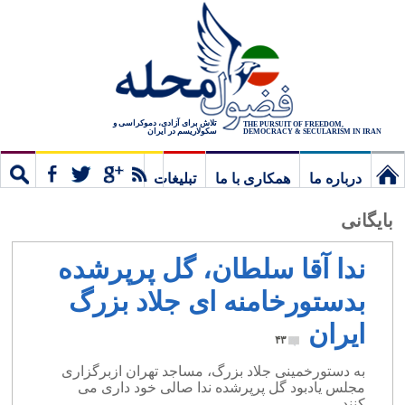
تلاش برای آزادی، دموکراسی و
THE PURSUIT OF FREEDOM,
سکولاریسم در ایران
DEMOCRACY & SECULARISM IN IRAN
درباره ما
همکاری با ما
تبلیغات
نخستین
مشترک
جستج
بایگانی
برگ
ندا آقا سلطان، گل پرپرشده
بدستورخامنه ای جلاد بزرگ
ایران
۴۳
به دستورخمینی جلاد بزرگ، مساجد تهران ازبرگزاری
مجلس یادبود گل پرپرشده ندا صالی خود داری می
کنند.