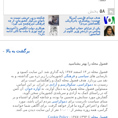
۵۸
پخش
هدف صدای فارسی آمریکا
شکنجه و بی حرمتی نسبت به
چیست؛ روشنگری، یادرتاریکی
بانوان بزرگوار کشورمان، از چه
نگاهداشتن مردم؟
فرهنگی سرچشمه می گیرد؛
ایرانی، و یا تازیان؟
یکی از مَزایایِ حجابِ اسلامی:
همکاری دولت انگلیس با آخوندها،
سکسِ بی دَردسَرِ وَزیر عُلوم دَر
و کینه توزی با ملت ما تاکی ادامه
آسانسور!
دارد؟
برگشت به بالا
فضول محله را بهتر بشناسید
فضول محله در ۱۳ اسفند ۱۳۸۷ پایه گذاری شد. این سایت کمبود و
نارسایی های
سیاسی
و
فرهنگی
کشورمان را زیر ذره بین گذاشته، و به
نقد می پردازد. هدف فضول محله کمک و راهگشایی است برای
رسیدن به
دموکراسی
،
سکولارسم
و
آزادی
در ایران. بر این اساس،
مسئولین فضول محله همواره به دنبال آوازند، نه
آوازه خوان
. آن کس
که در راستای کمک به آزادی و سربلندی کشورمان سخن گوید،
گفتارش مورد ستایش و تحسین ما بوده، و چنانچه گفتار او اشتباه و بر
مبنای سیاست نادرست برای
دموکراسی
مردم ایران باشد، مورد
انتقاد و اعتراض گروه ما قرار خواهد گرفت. برای آگاهی شما خواننده
گرامی، همه روزه بیشتر از ۱۰،۰۰۰ نفر از این سایت دیدن می کنند.
فضول محله
© ۱۳۹۳-۱۳۸۷ -
Cookie Policy