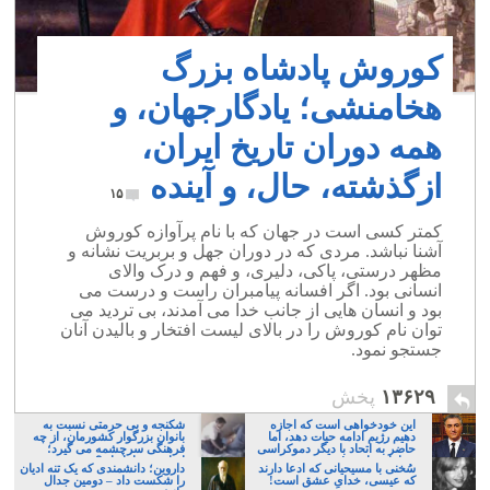
کوروش پادشاه بزرگ
هخامنشی؛ یادگارجهان، و
همه دوران تاریخ ایران،
ازگذشته، حال، و آینده
۱۵
کمتر کسی است در جهان که با نام پرآوازه کوروش
آشنا نباشد. مردی که در دوران جهل و بربریت نشانه و
مظهر درستی، پاکی، دلیری، و فهم و درک والای
انسانی بود. اگر افسانه پیامبران راست و درست می
بود و انسان هایی از جانب خدا می آمدند، بی تردید می
توان نام کوروش را در بالای لیست افتخار و بالیدن آنان
جستجو نمود.
۱۳۶۲۹
پخش
این خودخواهی است که اجازه
شکنجه و بی حرمتی نسبت به
دهیم رژیم ادامه حیات دهد، اما
بانوان بزرگوار کشورمان، از چه
حاضر به اتحاد با دیگر دموکراسی
فرهنگی سرچشمه می گیرد؛
خواهان نباشیم!
ایرانی، و یا تازیان؟
سُخنی با مسیحیانی که ادعا دارند
داروین؛ دانشمندی که یک تنه ادیان
که عیسی، خدایِ عشق است!
را شکست داد – دومین جدال