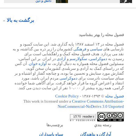
دانش و دین
برگشت به بالا
فضول محله را بهتر بشناسید
فضول محله در ۱۳ اسفند ۱۳۸۷ پایه گذاری شد. این سایت کمبود و
نارسایی های
سیاسی
و
فرهنگی
کشورمان را زیر ذره بین گذاشته، و به
نقد می پردازد. هدف فضول محله کمک و راهگشایی است برای
رسیدن به
دموکراسی
،
سکولارسم
و
آزادی
در ایران. بر این اساس،
مسئولین فضول محله همواره به دنبال آوازند، نه
آوازه خوان
. آن کس
که در راستای کمک به آزادی و سربلندی کشورمان سخن گوید،
گفتارش مورد ستایش و تحسین ما بوده، و چنانچه گفتار او اشتباه و بر
مبنای سیاست نادرست برای
دموکراسی
مردم ایران باشد، مورد
انتقاد و اعتراض گروه ما قرار خواهد گرفت. برای آگاهی شما خواننده
گرامی، همه روزه بیشتر از ۱۰،۰۰۰ نفر از این سایت دیدن می کنند.
فضول محله
© ۱۳۹۳-۱۳۸۷ -
Cookie Policy
This work is licensed under a
Creative Commons Attribution-
NonCommercial-NoDerivs 3.0 Unported
رسته بندي
برچسب‌ها
آوارگان و پناهندگان
سپاه پاسداران