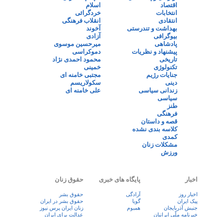
اقتصاد
اسلام
انتخابات
خردگرائی
انتقادی
انقلاب فرهنگی
بهداشت و تندرستی
آخوند
بیوگرافی
آزادی
پادشاهی
میرحسین موسوی
پیشنهاد و نظریات
دموکراسی
تاریخی
محمود احمدی نژاد
تکنولوژی
خمینی
جنایات رژیم
مجتبی خامنه ای
دینی
سکولاریسم
زندانی سیاسی
علی خامنه ای
سیاسی
طنز
فرهنگی
قصه و داستان
کلاسه بندی نشده
کمدی
مشکلات زنان
ورزش
اخبار
پایگاه های خبری
حقوق زنان
اخبار روز
آزادگی
حقوق بشر
پيک ايران
گویا
حقوق بشر در ایران
جنبش آذربایجان
همبوم
زنان ايران پرس نيوز
خبرنامه ملّی ایرانیان
عدالت برای ایران