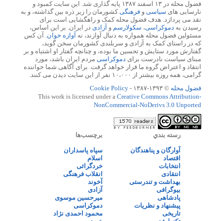
فضول محله در ۱۳ اسفند ۱۳۸۷ پایه گذاری شد. این سایت کمبود و
نارسایی های
سیاسی
و
فرهنگی
کشورمان را زیر ذره بین گذاشته، و به
نقد می پردازد. هدف فضول محله کمک و راهگشایی است برای
رسیدن به
دموکراسی
،
سکولارسم
و
آزادی
در ایران. بر این اساس،
مسئولین فضول محله همواره به دنبال آوازند، نه
آوازه خوان
. آن کس
که در راستای کمک به آزادی و سربلندی کشورمان سخن گوید،
گفتارش مورد ستایش و تحسین ما بوده، و چنانچه گفتار او اشتباه و بر
مبنای سیاست نادرست برای
دموکراسی
مردم ایران باشد، مورد
انتقاد و اعتراض گروه ما قرار خواهد گرفت. برای آگاهی شما خواننده
گرامی، همه روزه بیشتر از ۱۰،۰۰۰ نفر از این سایت دیدن می کنند.
فضول محله
© ۱۳۹۳-۱۳۸۷ -
Cookie Policy
This work is licensed under a
Creative Commons Attribution-
NonCommercial-NoDerivs 3.0 Unported
رسته بندي
برچسب‌ها
آوارگان و پناهندگان
سپاه پاسداران
اقتصاد
اسلام
انتخابات
خردگرائی
انتقادی
انقلاب فرهنگی
بهداشت و تندرستی
آخوند
بیوگرافی
آزادی
پادشاهی
میرحسین موسوی
پیشنهاد و نظریات
دموکراسی
تاریخی
محمود احمدی نژاد