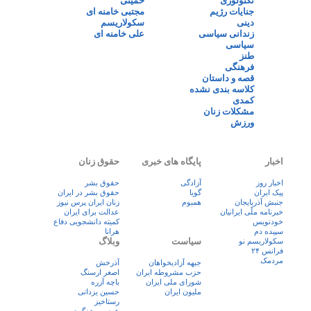
تکنولوژی
خمینی
جنایات رژیم
مجتبی خامنه ای
دینی
سکولاریسم
زندانی سیاسی
علی خامنه ای
سیاسی
طنز
فرهنگی
قصه و داستان
کلاسه بندی نشده
کمدی
مشکلات زنان
ورزش
اخبار
پایگاه های خبری
حقوق زنان
اخبار روز
آزادگی
حقوق بشر
پيک ايران
گویا
حقوق بشر در ایران
جنبش آذربایجان
همبوم
زنان ايران پرس نيوز
خبرنامه ملّی ایرانیان
عدالت برای ایران
خودنویس
کمیته دانشجویی دفاع
سپیده دم
هرانا
سیاست
وبلاگ
سکولاریسم نو
فرانس ۲۴
مردمک
جبهه آزادیخواهان
آذرخش
حزب مشروطه ایران
اصغر ارسنگ
شورای ملی ایران
باچه آزره
ملیون ایران
حسین یزدانی
رستاخیز
عضر روشنگری