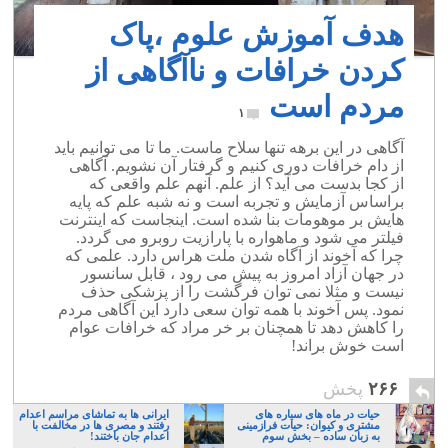
هدف آموزش علوم ،پاک
کردن خرافات و ناآگاهی از
مردم است
۱
آگاهی در این برهه تنها سلاح ماست. ما تا می توانیم باید
از دام خرافات دوری کنیم و گرفتار آن نشویم. آگاهی
از کجا بدست می آید؟ از علم. آنهم علم واقعی که
براساس آزمایش و تجربه است و نه شبه علم که پایه
هایش بر موهومات بنا شده است. اینجاست که اینترنت
فیلتر می شود و ماهواره با پارازیت روبرو می گردد.
چرا که آخوند از آگاه شدن ملت هراس دارد. علمی که
در جهان آزاد امروز به پیش می رود ، قابل سانسور
نیست و مثلا نمی توان فرگشت را از پزشکی حذف
نمود. پس آخوند با همه توان سعی دارد این آگاهی مردم
را کاهش دهد تا همچنان بر خر مراد که خرافات عوام
است خوش براند!
۲۶۶
پخش
حیات در ماه های سیاره های
ایرانی ها به تماشای مراسم اعدام
مشتری و کیوان: حیات فرازمینی
رفتند و مصری ها در مخالفت با
به زبان ساده – بخش سوم
اعدام جان باختند!