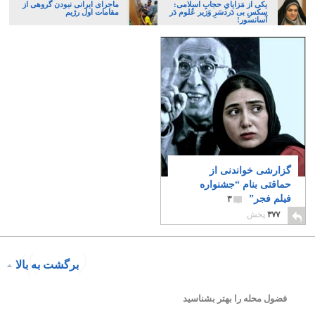
یکی از مَزایایِ حجابِ اسلامی:
ماجرای ایرانی نبودن گروهی از
سکسِ بی دَردسَرِ وَزیر عُلوم دَر
مقامات اول رژیم
آسانسور!
گزارشی خواندنی از
حماقتی بنام “جشنواره
فیلم فجر”
۳
۳۷۷
پخش
برگشت به بالا
فضول محله را بهتر بشناسید