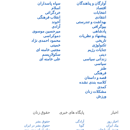
آوارگان و پناهندگان
سپاه پاسداران
اقتصاد
اسلام
انتخابات
خردگرائی
انتقادی
انقلاب فرهنگی
بهداشت و تندرستی
آخوند
بیوگرافی
آزادی
پادشاهی
میرحسین موسوی
پیشنهاد و نظریات
دموکراسی
تاریخی
محمود احمدی نژاد
تکنولوژی
خمینی
جنایات رژیم
مجتبی خامنه ای
دینی
سکولاریسم
زندانی سیاسی
علی خامنه ای
سیاسی
طنز
فرهنگی
قصه و داستان
کلاسه بندی نشده
کمدی
مشکلات زنان
ورزش
اخبار
پایگاه های خبری
حقوق زنان
اخبار روز
آزادگی
حقوق بشر
پيک ايران
گویا
حقوق بشر در ایران
جنبش آذربایجان
همبوم
زنان ايران پرس نيوز