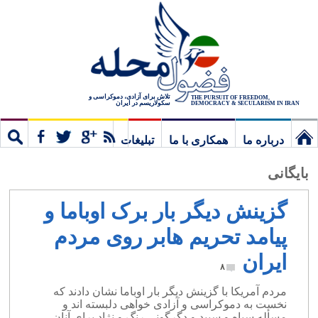
تلاش برای آزادی، دموکراسی و
THE PURSUIT OF FREEDOM,
سکولاریسم در ایران
DEMOCRACY & SECULARISM IN IRAN
درباره ما
همکاری با ما
تبلیغات
نخستین
مشترک
جستج
بایگانی
برگ
گزینش دیگر بار برک اوباما و
پیامد تحریم هابر روی مردم
ایران
۸
مردم آمریکا با گزینش دیگر بار اوباما نشان دادند که
نخست به دموکراسی و آزادی خواهی دلبسته اند و
مسأله سیاه و سپید و دگرگونی رنگ و نژاد برای آنان