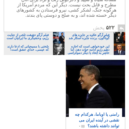
مطرح و قابل بحث نیست. دیگر این که مردم آمریکا از
هرگونه جنگ، لشکر کشی، نیرو فرستادن به کشورهای
دیگر خسته شده اند، و به صلح و دوستی پای بندند.
۵۲۲
پخش
فیلم آرگو علاوه بر جایزه های
فیلم آرگو حقیقت تلخی از جنایت
گوناگون، برنده جایزه اسکار شد
رژیم، وحشیگری ما ایرانیان است
این خودخواهی است که اجازه
سُخنی با مسیحیانی که ادعا دارند
دهیم رژیم ادامه حیات دهد، اما
که عیسی، خدایِ عشق است!
حاضر به اتحاد با دیگر دموکراسی
خواهان نباشیم!
رامنی یا اوباما، هرکدام چه
نقشی در آینده ایران می
توانند داشته باشند؟
۰