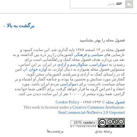
۵۵۴
پخش
برگشت به بالا
فضول محله را بهتر بشناسید
فضول محله در ۱۳ اسفند ۱۳۸۷ پایه گذاری شد. این سایت کمبود و
نارسایی های
سیاسی
و
فرهنگی
کشورمان را زیر ذره بین گذاشته، و به
نقد می پردازد. هدف فضول محله کمک و راهگشایی است برای
رسیدن به
دموکراسی
،
سکولارسم
و
آزادی
در ایران. بر این اساس،
مسئولین فضول محله همواره به دنبال آوازند، نه
آوازه خوان
. آن کس
که در راستای کمک به آزادی و سربلندی کشورمان سخن گوید،
گفتارش مورد ستایش و تحسین ما بوده، و چنانچه گفتار او اشتباه و بر
مبنای سیاست نادرست برای
دموکراسی
مردم ایران باشد، مورد
انتقاد و اعتراض گروه ما قرار خواهد گرفت. برای آگاهی شما خواننده
گرامی، همه روزه بیشتر از ۱۰،۰۰۰ نفر از این سایت دیدن می کنند.
فضول محله
© ۱۳۹۳-۱۳۸۷ -
Cookie Policy
This work is licensed under a
Creative Commons Attribution-
NonCommercial-NoDerivs 3.0 Unported
رسته بندي
برچسب‌ها