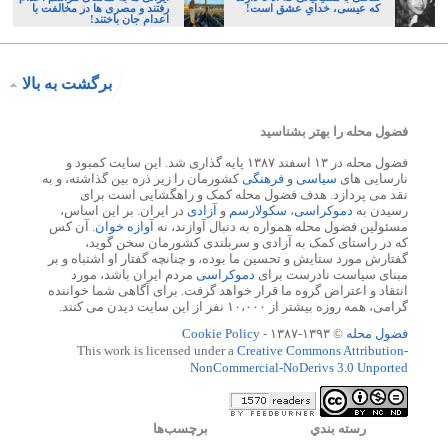
که عیسی، خدایِ عشق است!
رفتند و مصری ها در مخالفت با
اعدام جان باختند!
برگشت به بالا
فضول محله را بهتر بشناسید
فضول محله در ۱۳ اسفند ۱۳۸۷ پایه گذاری شد. این سایت کمبود و
نارسایی های
سیاسی
و
فرهنگی
کشورمان را زیر ذره بین گذاشته، و به
نقد می پردازد. هدف فضول محله کمک و راهگشایی است برای
رسیدن به
دموکراسی
،
سکولارسم
و
آزادی
در ایران. بر این اساس،
مسئولین فضول محله همواره به دنبال آوازند، نه
آوازه خوان
. آن کس
که در راستای کمک به آزادی و سربلندی کشورمان سخن گوید،
گفتارش مورد ستایش و تحسین ما بوده، و چنانچه گفتار او اشتباه و بر
مبنای سیاست نادرست برای
دموکراسی
مردم ایران باشد، مورد
انتقاد و اعتراض گروه ما قرار خواهد گرفت. برای آگاهی شما خواننده
گرامی، همه روزه بیشتر از ۱۰،۰۰۰ نفر از این سایت دیدن می کنند.
فضول محله
© ۱۳۹۳-۱۳۸۷ -
Cookie Policy
This work is licensed under a
Creative Commons Attribution-
NonCommercial-NoDerivs 3.0 Unported
رسته بندي
برچسب‌ها