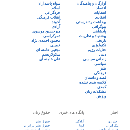
آوارگان و پناهندگان
سپاه پاسداران
اقتصاد
اسلام
انتخابات
خردگرائی
انتقادی
انقلاب فرهنگی
بهداشت و تندرستی
آخوند
بیوگرافی
آزادی
پادشاهی
میرحسین موسوی
پیشنهاد و نظریات
دموکراسی
تاریخی
محمود احمدی نژاد
تکنولوژی
خمینی
جنایات رژیم
مجتبی خامنه ای
دینی
سکولاریسم
زندانی سیاسی
علی خامنه ای
سیاسی
طنز
فرهنگی
قصه و داستان
کلاسه بندی نشده
کمدی
مشکلات زنان
ورزش
اخبار
پایگاه های خبری
حقوق زنان
اخبار روز
آزادگی
حقوق بشر
پيک ايران
گویا
حقوق بشر در ایران
جنبش آذربایجان
همبوم
زنان ايران پرس نيوز