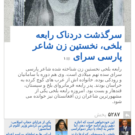
سرگذشت دردناک رابعه
بلخی، نخستین زن شاعر
پارسی‌ سرای
۱
رابعه بلخی نخستين زن شناخته شده شاعر پارسی
سرای سده نهم میلادی است. وی هم دوره با سامانیان
و رودکی بوده. خانواده اش از عرب های کوچ کرده به
خراسان بودند. پدر رابعه فرمانروای بلخ و سیستان،
قندهار و بست بود. امروزه رابعه بلخی یکی از
مشهورترین شاعران زن افغانستان نیز خوانده می
شود.
۵۲۸۷
پخش
این خودخواهی است که اجازه
یکی از مَزایایِ حجابِ اسلامی:
دهیم رژیم ادامه حیات دهد، اما
سکسِ بی دَردسَرِ وَزیر عُلوم دَر
حاضر به اتحاد با دیگر دموکراسی
آسانسور!
خواهان نباشیم!
سُخنی با مسیحیانی که ادعا دارند
ایرانی ها به تماشای مراسم اعدام