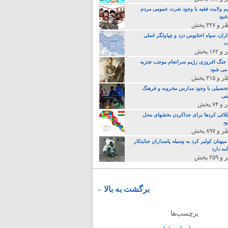
م ولایت فقیه با وجود نفرت عمومی مردم
 شود
اران، سپاه اختاپوس دزد و چپاولگر اصلی
ت
جنگ افروزی رژیم سرانجام موجب تجزیه
می شود
تحصیلی با وجود مدارس مخروبه و فرهنگ
نی
لائی کردها برای جداکردن بخشهای محل
د
یهنان کولبر کرد به وسیله پاسداران جنایتکار
مه دارد
برگشت به بالا
برچسب‌ها