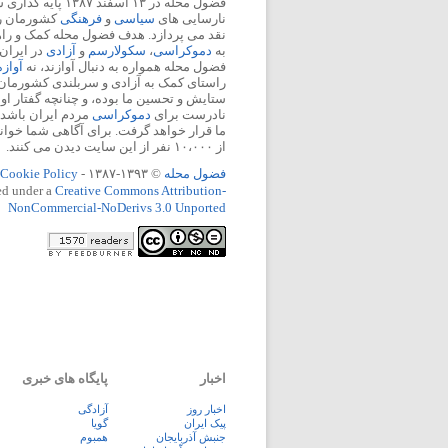
فضول محله در ۱۳ اسفند
نارسایی های
سیاسی
و
فرهنگی
کشورمان را 
نقد می پردازد. هدف فضول محله کمک و ر
به
دموکراسی
،
سکولارسم
و
آزادی
در ایران
فضول محله همواره به دنبال آوازند، نه
آواز
راستای کمک به آزادی و سربلندی کشورمان
ستایش و تحسین ما بوده، و چنانچه گفتار او
نادرست برای
دموکراسی
مردم ایران باشد، 
ما قرار خواهد گرفت. برای آگاهی شما خوان
از ۱۰،۰۰۰ نفر از این سایت دیدن می کنند.
فضول محله
© ۱۳۹۳-۱۳۸۷ -
Cookie Policy
ed under a
Creative Commons Attribution-
NonCommercial-NoDerivs 3.0 Unported
اخبار
پایگاه های خبری
اخبار روز
آزادگی
پيک ايران
گویا
جنبش آذربایجان
همبوم