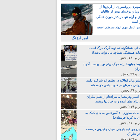
یری پروفسوری از آریزونا از
زیبا و درخشان پیش از طالبان
 آرام تنها در کنار حیوان خانگی
ر است
ز عامل مهم ایجاد سرطان است
امیر ارژنگ
ه ای، همانگونه که توبه گرگ مرگ است،
ات همیشگی شماچه می تواند باشد؟!
ط هواپیما، پیام مرگ، پیام نوید بهشت آخوند
ران
 کشورمان فعالانه در تظاهرات شرکت نکنند
رانی همچنان در قدرت باقی خواهدماند
 اسیر ودربندمان، سرانجام از ظلم بیکران
نژاد بجان آمده و به خبابانها ریختند
خامنه ای، به چه مجوزی ۸۰ آمبولانس به جای کمک به
ن به کربلا فرستادی؟
 برروی کوه باروتی سوار، وکبریتی دردست
ر کنار آن