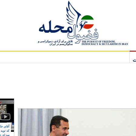
تلاش برای آزادی، دموکراسی و
THE PURSUIT OF FREEDOM,
سکولاریسم در ایران
DEMOCRACY & SECULARISM IN IRAN
ت
آقای خام
که توبه
سزای ج