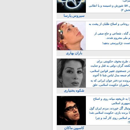
یرانی!
رویداد سال ۵۷؛ شورش و دَسیسه و یا انقلابی
خش ۲)
سیروس پارسا
روحانی و اصلاح طلبان از پشت به
ی گناه ، شجاعی و حاج صفی از
یم ملی محروم شدند.
ست نژادپرستی بدهید!
باران بهاری
طرح مخوف حکومتی برای
جه گران دولتی به قتل و جنایت
در جستجوی تغییر قوانین اسلامی،
ام جمعه مدل لباس شنا تا آخوند
مجنسگرا!
رونده دو دختر جوان ایرانی که به
 ماموران حکومت اسلامی، حلق
شکوه بختیاری
 به تاریخچه میانه روی و اصلاح
مهوری اسلامی
وتبال گًل خوردند، مردم ایران گول
ا برنده بازی، حکومت اسلامی شد!
م اسلامی روی کار آمد و چرا
؟!
کاسپین ماکان