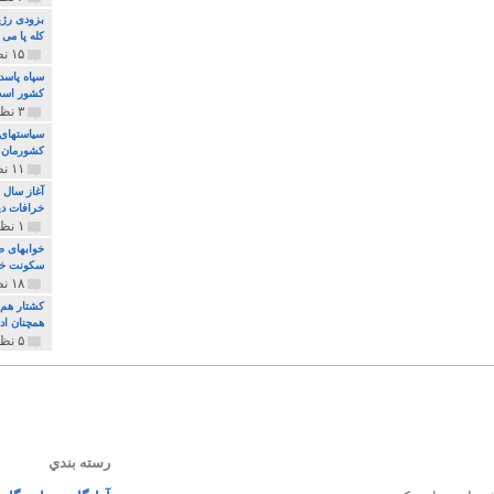
بزودی رژی
کله پا می
۱۵ نظر و ۳۲۷ پخش
سپاه پاسد
کشور اس
۳ نظر و ۱۶۲ پخش
سیاستهای 
کشورمان 
۱۱ نظر و ۳۱۵ پخش
آغاز سال 
خرافات دی
۱ نظر و ۷۴ پخش
خوابهای ط
سکونت خو
۱۸ نظر و ۸۹۷ پخش
کشتار هم م
همچنان ادا
۵ نظر و ۲۵۹ پخش
رسته بندي