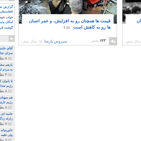
گزارش تصو
افغانستان 
خواب خوش و
ان
قیمت ها همچنان رو به افزایش، و عمر انسان
امکان پذی
ها رو به کاهش است
۱
گوشت قرم
۶۲۳
پخش
سیروس پارسا
|
۱۵ سال پیش
آقای خامن
سزای جنای
۸ نظر و ۱۸۰ پخش
بازهم سقو
به مردم ای
۴ نظر و ۹۷ پخش
تا بانوان
رژیم ضدای
۸ نظر و ۸۹ پخش
هم میهنان
رژیم تازی 
۸ نظر و ۲۱۹ پخش
زلزله زدگا
۷ نظر و ۲۱۰ پخش
خاورمیانه
ولی فقیه د
۶ نظر و ۱۵۷ پخش