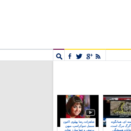
مشترک
جستجو
نه ای، همانگونه
شاهزاده رضا پهلوی اکنون
 گرگ مرگ است،
سمبل دموکراسی، میهن
نایات همیشگی
پرستی و تنها مبارز نجات