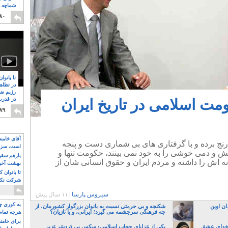
شماچه م
۸
۸۰
تا بانوا
در تظاه
رژیم ضد
ت اسلامی در تاریخ ایران
در قدرت
۸
۸۹
آقای خامن
ی رنج برده و با گرفتاری های بی شماری دست و پنجه
است، سزا
ش و دمی خوشی را به خود نمی بینند، حکومت تنها و
تواند باشد؟
بازهم سقوط
نه اش را داشته و مردم ایران و حقوق انسانی شان از
بهشت آخون
تا بانوان 
شرکت نکنن
قدرت باقی
سیروس پارسا
|
۱۱ سال پیش
به کوری چش
۸ سال به زندان اوین
شکنجه و بی حرمتی نسبت به بانوان بزرگوار کشورمان، از
چه فرهنگی سرچشمه می گیرد؛ ایرانی، و یا تازیان؟
هرچه تمام
برای خامنه
 خدایِ عشق
یکی از مَزایایِ حجابِ اسلامی: سکسِ بی دَردسَرِ وَزیر