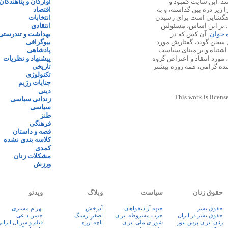
 ۱۳۸۷ پایه گذاری شد. این سایت کمبود و
آوارگان و پناهندگان
زیر ذره بین گذاشته، و به
اقتصاد
اهگشایی است برای رسیدن
انتخابات
. بر این اساس، مسئولین
انتقادی
ه خوان
. آن کس که در
بهداشت و تندرستی
 سخن گوید، گفتارش مورد
بیوگرافی
 اشتباه و بر مبنای سیاست
پادشاهی
مورد انتقاد و اعتراض گروه
پیشنهاد و نظریات
نده گرامی، همه روزه بیشتر
تاریخی
تکنولوژی
جنایات رژیم
دینی
This work is licens
زندانی سیاسی
سیاسی
طنز
فرهنگی
قصه و داستان
کلاسه بندی نشده
کمدی
مشکلات زنان
ورزش
حقوق زنان
سیاست
وبلاگ
ویدئو
حقوق بشر
جبهه آزادیخواهان
آذرخش
بهرام مشیری
حقوق بشر در ایران
حزب مشروطه ایران
اصغر ارسنگ
حسن داعی
زنان ايران پرس نيوز
شورای ملی ایران
باچه آزره
فيلم و سريال ايران