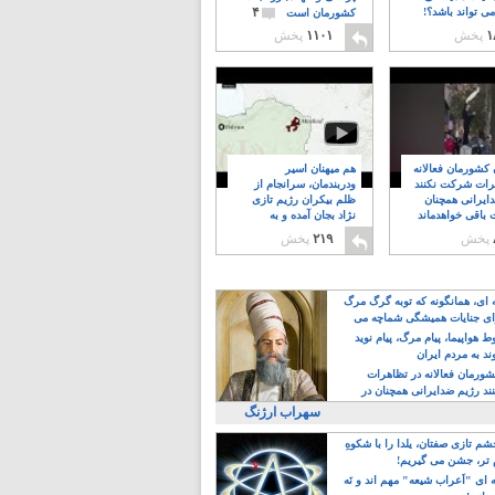
۴
ی تواند باشد؟!
کشورمان است
۱
پخش
۱۱۰۱
پخش
ن کشورمان فعالانه
هم میهنان اسیر
رات شرکت نکنند
ودربندمان، سرانجام از
ایرانی همچنان
ظلم بیکران رژیم تازی
 باقی خواهدماند
نژاد بجان آمده و به
۸
خبابانها ریختند
پخش
۲۱۹
پخش
ه ای، همانگونه که توبه گرگ مرگ
ی جنایات همیشگی شماچه می
!
 هواپیما، پیام مرگ، پیام نوید
د به مردم ایران
کشورمان فعالانه در تظاهرات
د رژیم ضدایرانی همچنان در
 خواهدماند
سهراب ارژنگ
م تازی صفتان، یلدا را با شکوهِ
 تر، جشن می گیریم!
 ای "اَعراب شیعه" مهم اند و نَه