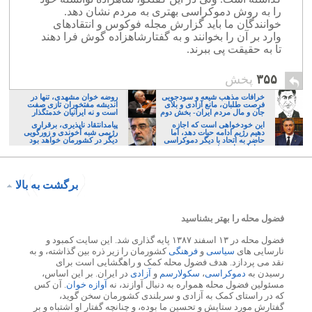
را به روش دموکراسی بهتری به مردم نشان دهد.
خوانندگان ما باید گزارش مجله فوکوس و انتقادهای
وارد بر آن را بخوانند و به گفتارشاهزاده گوش فرا دهند
تا به حقیقت پی ببرند.
۳۵۵
پخش
خرافات مذهب شیعه و سودجویی
روضه خوان مشهدی، تنها در
فرصت طلبان، مانع آزادی و بلای
اندیشه مفتخوران تازی صفت
جان و مال مردم ایران- بخش دوم
است و نه ایرانیان خدمتگذار
این خودخواهی است که اجازه
پیامدانتقاد ناپذیری، برقراری
دهیم رژیم ادامه حیات دهد، اما
رژیمی شبه آخوندی و زورگویی
حاضر به اتحاد با دیگر دموکراسی
دیگر در کشورمان خواهد بود
خواهان نباشیم!
برگشت به بالا
فضول محله را بهتر بشناسید
فضول محله در ۱۳ اسفند ۱۳۸۷ پایه گذاری شد. این سایت کمبود و
نارسایی های
سیاسی
و
فرهنگی
کشورمان را زیر ذره بین گذاشته، و به
نقد می پردازد. هدف فضول محله کمک و راهگشایی است برای
رسیدن به
دموکراسی
،
سکولارسم
و
آزادی
در ایران. بر این اساس،
مسئولین فضول محله همواره به دنبال آوازند، نه
آوازه خوان
. آن کس
که در راستای کمک به آزادی و سربلندی کشورمان سخن گوید،
گفتارش مورد ستایش و تحسین ما بوده، و چنانچه گفتار او اشتباه و بر