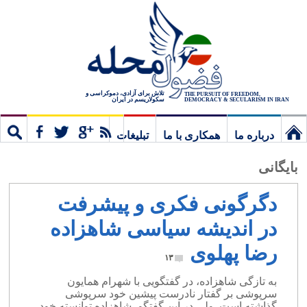
تلاش برای آزادی، دموکراسی و
THE PURSUIT OF FREEDOM,
سکولاریسم در ایران
DEMOCRACY & SECULARISM IN IRAN
درباره ما
همکاری با ما
تبلیغات
نخستین
مشترک
جستج
بایگانی
برگ
دگرگونی فکری و پیشرفت
در اندیشه سیاسی شاهزاده
رضا پهلوی
۱۳
به تازگی شاهزاده، در گفتگویی با شهرام همایون
سرپوشی بر گفتار نادرست پیشین خود سرپوشی
گذاشته است. ولی در این گفتگو، شاهزاده توانسته خود