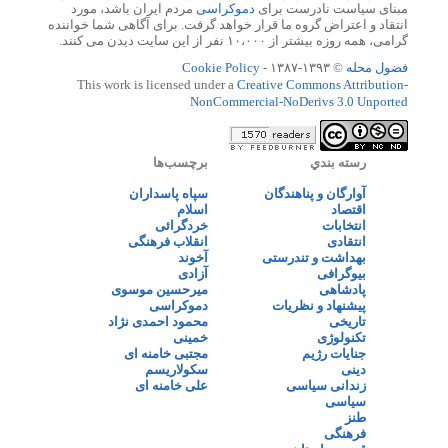
مبنای سیاست نادرست برای
دموکراسی
مردم ایران باشد، مورد
انتقاد و اعتراض گروه ما قرار خواهد گرفت. برای آگاهی شما خواننده
گرامی، همه روزه بیشتر از ۱۰،۰۰۰ نفر از این سایت دیدن می کنند.
فضول محله
© ۱۳۹۳-۱۳۸۷ -
Cookie Policy
This work is licensed under a
Creative Commons Attribution-
NonCommercial-NoDerivs 3.0 Unported
رسته بندي
برچسب‌ها
آوارگان و پناهندگان
سپاه پاسداران
اقتصاد
اسلام
انتخابات
خردگرائی
انتقادی
انقلاب فرهنگی
بهداشت و تندرستی
آخوند
بیوگرافی
آزادی
پادشاهی
میرحسین موسوی
پیشنهاد و نظریات
دموکراسی
تاریخی
محمود احمدی نژاد
تکنولوژی
خمینی
جنایات رژیم
مجتبی خامنه ای
دینی
سکولاریسم
زندانی سیاسی
علی خامنه ای
سیاسی
طنز
فرهنگی