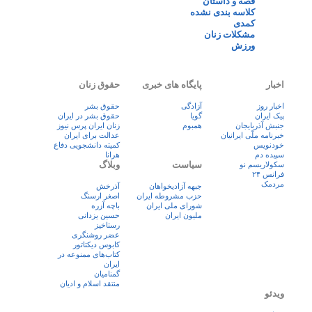
قصه و داستان
کلاسه بندی نشده
کمدی
مشکلات زنان
ورزش
اخبار
پایگاه های خبری
حقوق زنان
اخبار روز
آزادگی
حقوق بشر
پيک ايران
گویا
حقوق بشر در ایران
جنبش آذربایجان
همبوم
زنان ايران پرس نيوز
خبرنامه ملّی ایرانیان
عدالت برای ایران
خودنویس
کمیته دانشجویی دفاع
سپیده دم
هرانا
سیاست
وبلاگ
سکولاریسم نو
فرانس ۲۴
مردمک
جبهه آزادیخواهان
آذرخش
حزب مشروطه ایران
اصغر ارسنگ
شورای ملی ایران
باچه آزره
ملیون ایران
حسین یزدانی
رستاخیز
عضر روشنگری
کابوس دیکتاتور
کتاب‌های ممنوعه در
ایران
گمنامیان
منتقد اسلام و ادیان
ویدئو