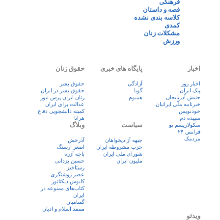
فرهنگی
قصه و داستان
کلاسه بندی نشده
کمدی
مشکلات زنان
ورزش
اخبار
پایگاه های خبری
حقوق زنان
اخبار روز
آزادگی
حقوق بشر
پيک ايران
گویا
حقوق بشر در ایران
جنبش آذربایجان
همبوم
زنان ايران پرس نيوز
خبرنامه ملّی ایرانیان
عدالت برای ایران
خودنویس
کمیته دانشجویی دفاع
سپیده دم
هرانا
سیاست
وبلاگ
سکولاریسم نو
فرانس ۲۴
مردمک
جبهه آزادیخواهان
آذرخش
حزب مشروطه ایران
اصغر ارسنگ
شورای ملی ایران
باچه آزره
ملیون ایران
حسین یزدانی
رستاخیز
عضر روشنگری
کابوس دیکتاتور
کتاب‌های ممنوعه در
ایران
گمنامیان
منتقد اسلام و ادیان
ویدئو