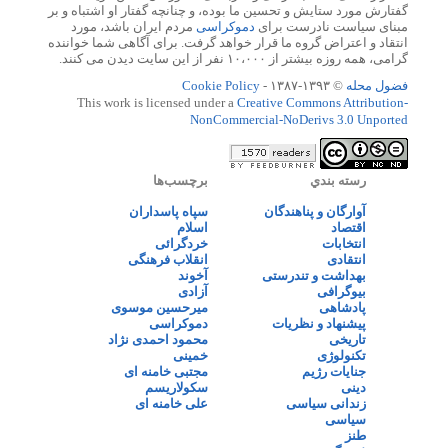
گفتارش مورد ستایش و تحسین ما بوده، و چنانچه گفتار او اشتباه و بر
مبنای سیاست نادرست برای
دموکراسی
مردم ایران باشد، مورد
انتقاد و اعتراض گروه ما قرار خواهد گرفت. برای آگاهی شما خواننده
گرامی، همه روزه بیشتر از ۱۰،۰۰۰ نفر از این سایت دیدن می کنند.
فضول محله
© ۱۳۹۳-۱۳۸۷ -
Cookie Policy
This work is licensed under a
Creative Commons Attribution-
NonCommercial-NoDerivs 3.0 Unported
رسته بندي
برچسب‌ها
آوارگان و پناهندگان
سپاه پاسداران
اقتصاد
اسلام
انتخابات
خردگرائی
انتقادی
انقلاب فرهنگی
بهداشت و تندرستی
آخوند
بیوگرافی
آزادی
پادشاهی
میرحسین موسوی
پیشنهاد و نظریات
دموکراسی
تاریخی
محمود احمدی نژاد
تکنولوژی
خمینی
جنایات رژیم
مجتبی خامنه ای
دینی
سکولاریسم
زندانی سیاسی
علی خامنه ای
سیاسی
طنز