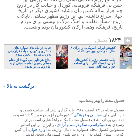
چنین بی فرهنگ، فرومایه، کوردل و جنایت کار در تاریخ
چند هزار ساله کشورمان وشاید کشوری دیگر در تاریخ
جهان سراغ نداشته ایم. این رژیم مظهر سیاهی، ناپاکی،
دروغ، فساد، تقلب، و آهنگ مرگ و نیستی برای مردم،
تاریخ، فرهنگ، وهمه ارکان کشورمان بوده و هست.
۱۸۲۴
پخش
کشیش ایرانی آمریکایی را برای ۸
حیات در ماه های سیاره های
سال به زندان اوین فرستادند
مشتری و کیوان: حیات فرازمینی
به زبان ساده – بخش سوم
پیامد دشمنی رژیم با کشورهای
مداح هرجایی می گوید؛ از مقام
عربی، توطئه آنان، برای تصاحب
معظم رهبری امام حسینی تر و
جزایر سه گانه است
امام زمانی تر ندیدم
برگشت به بالا
فضول محله را بهتر بشناسید
فضول محله در ۱۳ اسفند ۱۳۸۷ پایه گذاری شد. این سایت کمبود و
نارسایی های
سیاسی
و
فرهنگی
کشورمان را زیر ذره بین گذاشته، و به
نقد می پردازد. هدف فضول محله کمک و راهگشایی است برای
رسیدن به
دموکراسی
،
سکولارسم
و
آزادی
در ایران. بر این اساس،
مسئولین فضول محله همواره به دنبال آوازند، نه
آوازه خوان
. آن کس
که در راستای کمک به آزادی و سربلندی کشورمان سخن گوید،