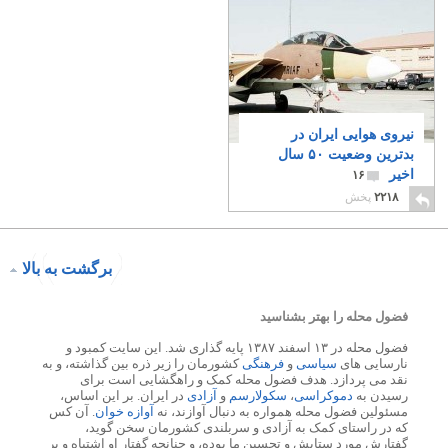
نیروی هوایی ایران در
بدترین وضعیت ۵۰ سال
اخیر
۱۶
۲۲۱۸
پخش
برگشت به بالا
فضول محله را بهتر بشناسید
فضول محله در ۱۳ اسفند ۱۳۸۷ پایه گذاری شد. این سایت کمبود و
نارسایی های
سیاسی
و
فرهنگی
کشورمان را زیر ذره بین گذاشته، و به
نقد می پردازد. هدف فضول محله کمک و راهگشایی است برای
رسیدن به
دموکراسی
،
سکولارسم
و
آزادی
در ایران. بر این اساس،
مسئولین فضول محله همواره به دنبال آوازند، نه
آوازه خوان
. آن کس
که در راستای کمک به آزادی و سربلندی کشورمان سخن گوید،
گفتارش مورد ستایش و تحسین ما بوده، و چنانچه گفتار او اشتباه و بر