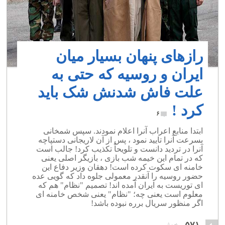
رازهای پنهان بسیار میان
ایران و روسیه که حتی به
علت فاش شدنش شک باید
کرد !
۶
ابتدا منابع اعراب آنرا اعلام نمودند. سپس شمخانی
بسرعت آنرا تایید نمود ، پس از آن لاریجانی دستپاچه
آنرا در تردید دانست و تلویحاً تکذیب کرد! جالب است
که در تمام این خیمه شب بازی ، بازیگر اصلی یعنی
خامنه ای سکوت کرده است! دهقان وزیر دفاع این
حضور روسیه را آنقدر معمولی جلوه داد که گویی عده
ای توریست به ایران آمده اند! تصمیم "نظام" هم که
معلوم است یعنی چه؛ "نظام" یعنی شخص خامنه ای
اگر منظور سریال برره نبوده باشد!