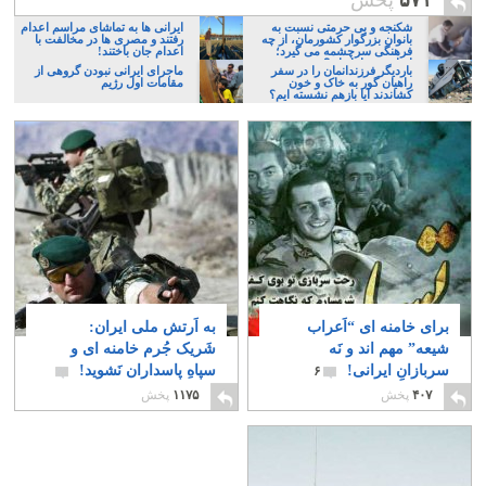
۵۷۱
پخش
شکنجه و بی حرمتی نسبت به
ایرانی ها به تماشای مراسم اعدام
بانوان بزرگوار کشورمان، از چه
رفتند و مصری ها در مخالفت با
فرهنگی سرچشمه می گیرد؛
اعدام جان باختند!
ایرانی، و یا تازیان؟
باردیگر فرزندانمان را در سفر
ماجرای ایرانی نبودن گروهی از
راهیان گور به خاک و خون
مقامات اول رژیم
کشاندند آیا بازهم نشسته ایم؟
برای خامنه ای “اَعراب
به اَرتش ملی ایران:
شیعه” مهم اند و نَه
شَریک جُرم خامنه ای و
سربازانِ ایرانی!
سپاهِ پاسداران نَشوید!
۶
۱
۴۰۷
پخش
۱۱۷۵
پخش