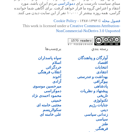
مبنای سیاست نادرست برای
دموکراسی
مردم ایران باشد، مورد
انتقاد و اعتراض گروه ما قرار خواهد گرفت. برای آگاهی شما خواننده
گرامی، همه روزه بیشتر از ۱۰،۰۰۰ نفر از این سایت دیدن می کنند.
فضول محله
© ۱۳۹۳-۱۳۸۷ -
Cookie Policy
This work is licensed under a
Creative Commons Attribution-
NonCommercial-NoDerivs 3.0 Unported
رسته بندي
برچسب‌ها
آوارگان و پناهندگان
سپاه پاسداران
اقتصاد
اسلام
انتخابات
خردگرائی
انتقادی
انقلاب فرهنگی
بهداشت و تندرستی
آخوند
بیوگرافی
آزادی
پادشاهی
میرحسین موسوی
پیشنهاد و نظریات
دموکراسی
تاریخی
محمود احمدی نژاد
تکنولوژی
خمینی
جنایات رژیم
مجتبی خامنه ای
دینی
سکولاریسم
زندانی سیاسی
علی خامنه ای
سیاسی
طنز
فرهنگی