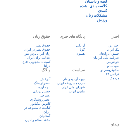
قصه و داستان
کلاسه بندی نشده
کمدی
مشکلات زنان
ورزش
اخبار
پایگاه های خبری
حقوق زنان
اخبار روز
آزادگی
حقوق بشر
پيک ايران
گویا
حقوق بشر در ایران
جنبش آذربایجان
همبوم
زنان ايران پرس نيوز
خبرنامه ملّی ایرانیان
عدالت برای ایران
خودنویس
کمیته دانشجویی دفاع
سپیده دم
هرانا
سیاست
وبلاگ
سکولاریسم نو
فرانس ۲۴
مردمک
جبهه آزادیخواهان
آذرخش
حزب مشروطه ایران
اصغر ارسنگ
شورای ملی ایران
باچه آزره
ملیون ایران
حسین یزدانی
رستاخیز
عضر روشنگری
کابوس دیکتاتور
کتاب‌های ممنوعه در
ایران
گمنامیان
منتقد اسلام و ادیان
ویدئو