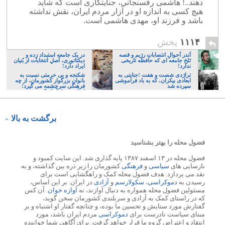
دهند..! هاشمی رفسنجانی، جنایتکاری است که شاید
هیچ کسی به اندازه او در آزار مردم ایران، نقش نداشته
باشد و فرزند او، مهدی هاشمی است.
۱۱۱۴
پخش
اَندر اَحوالِ انتصاباتِ رژیم و قصه
در یک جامعه استبداد زده و
تَلخ جامعه ای که حافظه تاریخی
دیکتاتوری، اَصلِ انتخابات از بُنیان
ندارد!
ایراد دارد!
تراژدی شصت و هفت ؛جنایتی به
شکنجه و بی حرمتی نسبت به
ابعادی بیکران، که به باد فراموشی
بانوان بزرگوار کشورمان، از چه
سپرده شد
فرهنگی سرچشمه می گیرد؛
ایرانی، و یا تازیان؟
برگشت به بالا
فضول محله را بهتر بشناسید
فضول محله در ۱۳ اسفند ۱۳۸۷ پایه گذاری شد. این سایت کمبود و
نارسایی های
سیاسی
و
فرهنگی
کشورمان را زیر ذره بین گذاشته، و به
نقد می پردازد. هدف فضول محله کمک و راهگشایی است برای
رسیدن به
دموکراسی
،
سکولارسم
و
آزادی
در ایران. بر این اساس،
مسئولین فضول محله همواره به دنبال آوازند، نه
آوازه خوان
. آن کس
که در راستای کمک به آزادی و سربلندی کشورمان سخن گوید،
گفتارش مورد ستایش و تحسین ما بوده، و چنانچه گفتار او اشتباه و بر
مبنای سیاست نادرست برای
دموکراسی
مردم ایران باشد، مورد
انتقاد و اعتراض گروه ما قرار خواهد گرفت. برای آگاهی شما خواننده