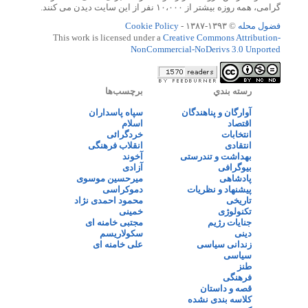
گرامی، همه روزه بیشتر از ۱۰،۰۰۰ نفر از این سایت دیدن می کنند.
فضول محله
© ۱۳۹۳-۱۳۸۷ -
Cookie Policy
This work is licensed under a
Creative Commons Attribution-
NonCommercial-NoDerivs 3.0 Unported
رسته بندي
برچسب‌ها
آوارگان و پناهندگان
سپاه پاسداران
اقتصاد
اسلام
انتخابات
خردگرائی
انتقادی
انقلاب فرهنگی
بهداشت و تندرستی
آخوند
بیوگرافی
آزادی
پادشاهی
میرحسین موسوی
پیشنهاد و نظریات
دموکراسی
تاریخی
محمود احمدی نژاد
تکنولوژی
خمینی
جنایات رژیم
مجتبی خامنه ای
دینی
سکولاریسم
زندانی سیاسی
علی خامنه ای
سیاسی
طنز
فرهنگی
قصه و داستان
کلاسه بندی نشده