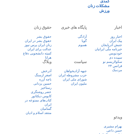
کمدی
مشکلات زنان
ورزش
اخبار
پایگاه های خبری
حقوق زنان
اخبار روز
آزادگی
حقوق بشر
پيک ايران
گویا
حقوق بشر در ایران
جنبش آذربایجان
همبوم
زنان ايران پرس نيوز
خبرنامه ملّی ایرانیان
عدالت برای ایران
خودنویس
کمیته دانشجویی دفاع
سپیده دم
هرانا
سیاست
وبلاگ
سکولاریسم نو
فرانس ۲۴
مردمک
جبهه آزادیخواهان
آذرخش
حزب مشروطه ایران
اصغر ارسنگ
شورای ملی ایران
باچه آزره
ملیون ایران
حسین یزدانی
رستاخیز
عضر روشنگری
کابوس دیکتاتور
کتاب‌های ممنوعه در
ایران
گمنامیان
منتقد اسلام و ادیان
ویدئو
بهرام مشیری
حسن داعی