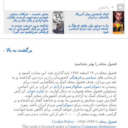
۰
پخش
اتحاد نامقدس میان آمریکا،
بخش نخست – خرافات مذهب
پاکستان، و ایران
شیعه و سودجویی فرصت طلبان،
مانع آزادی و بلای جان و مال
مردم ایران
بنا به دستور ولی وقیح، فرهنگ و
شکنجه و بی حرمتی نسبت به
جامعه ایرانی باید سراپا اسلامی
بانوان بزرگوار کشورمان، از چه
شود
فرهنگی سرچشمه می گیرد؛
ایرانی، و یا تازیان؟
برگشت به بالا
فضول محله را بهتر بشناسید
فضول محله در ۱۳ اسفند ۱۳۸۷ پایه گذاری شد. این سایت کمبود و
نارسایی های
سیاسی
و
فرهنگی
کشورمان را زیر ذره بین گذاشته، و به
نقد می پردازد. هدف فضول محله کمک و راهگشایی است برای
رسیدن به
دموکراسی
،
سکولارسم
و
آزادی
در ایران. بر این اساس،
مسئولین فضول محله همواره به دنبال آوازند، نه
آوازه خوان
. آن کس
که در راستای کمک به آزادی و سربلندی کشورمان سخن گوید،
گفتارش مورد ستایش و تحسین ما بوده، و چنانچه گفتار او اشتباه و بر
مبنای سیاست نادرست برای
دموکراسی
مردم ایران باشد، مورد
انتقاد و اعتراض گروه ما قرار خواهد گرفت. برای آگاهی شما خواننده
گرامی، همه روزه بیشتر از ۱۰،۰۰۰ نفر از این سایت دیدن می کنند.
فضول محله
© ۱۳۹۳-۱۳۸۷ -
Cookie Policy
This work is licensed under a
Creative Commons Attribution-