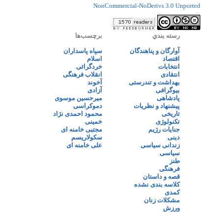
NonCommercial-NoDerivs 3.0 Unported
رسته بندي
برچسب‌ها
آوارگان و پناهندگان
سپاه پاسداران
اقتصاد
اسلام
انتخابات
خردگرائی
انتقادی
انقلاب فرهنگی
بهداشت و تندرستی
آخوند
بیوگرافی
آزادی
پادشاهی
میرحسین موسوی
پیشنهاد و نظریات
دموکراسی
تاریخی
محمود احمدی نژاد
تکنولوژی
خمینی
جنایات رژیم
مجتبی خامنه ای
دینی
سکولاریسم
زندانی سیاسی
علی خامنه ای
سیاسی
طنز
فرهنگی
قصه و داستان
کلاسه بندی نشده
کمدی
مشکلات زنان
ورزش