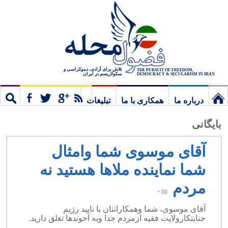
تلاش برای آزادی، دموکراسی و
THE PURSUIT OF FREEDOM,
سکولاریسم در ایران
DEMOCRACY & SECULARISM IN IRAN
درباره ما
همکاری با ما
تبلیغات
نخستین
مشترک
جستج
بایگانی
برگ
آقای موسوی شما وامثال
شما نماینده ملاها هستید نه
مردم
۰
آقای موسوی، شما وهمکارانتان با تایید رژیم
جنایتکارولایت فقیه ازمردم جدا وبه آخوندها تعلق دارید.